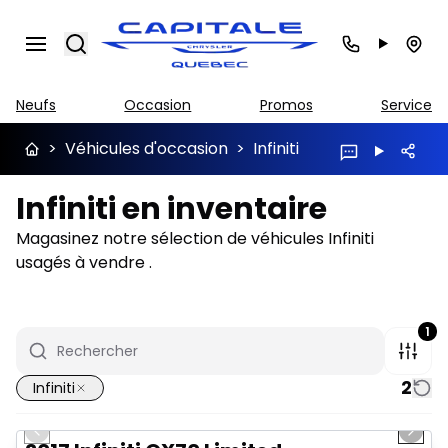
Search
Neufs
Occasion
Promos
Service
>
Véhicules d'occasion
>
Infiniti
Infiniti en inventaire
Magasinez notre sélection de véhicules Infiniti
usagés à vendre .
1
2
Infiniti
1/9
Très bonne offre
Previous slide
Next 