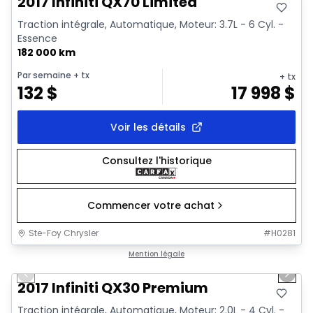
2017 Infiniti QX70 Limited
Traction intégrale, Automatique, Moteur: 3.7L - 6 Cyl. -
Essence
182 000 km
Par semaine
+ tx
+ tx
132
$
17 998
$
Voir les détails
Consultez l'historique
Commencer votre achat
Ste-Foy Chrysler
#
H0281
1/10
Très bonne offre
Mention légale
Previous slide
Next 
2017 Infiniti QX30 Premium
Traction intégrale, Automatique, Moteur: 2.0L - 4 Cyl. -