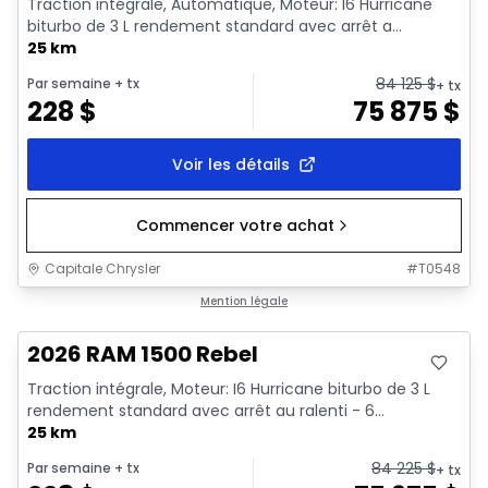
Traction intégrale, Automatique, Moteur: I6 Hurricane
biturbo de 3 L rendement standard avec arrêt a...
25 km
84 125
$
Par semaine
+ tx
+ tx
228
$
75 875
$
Voir les détails
Commencer votre achat
Capitale Chrysler
#
T0548
En stock
Mention légale
2026 RAM 1500 Rebel
Traction intégrale, Moteur: I6 Hurricane biturbo de 3 L
rendement standard avec arrêt au ralenti - 6...
25 km
84 225
$
Par semaine
+ tx
+ tx