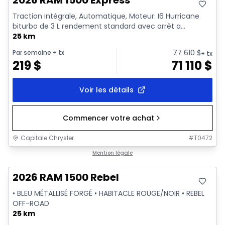
2026 RAM 1500 Express
Traction intégrale, Automatique, Moteur: I6 Hurricane
biturbo de 3 L rendement standard avec arrêt a...
25 km
77 610
$
Par semaine
+ tx
+ tx
219
$
71 110
$
Voir les détails
Commencer votre achat
Capitale Chrysler
#
T0472
En stock
Mention légale
2026 RAM 1500 Rebel
• BLEU MÉTALLISÉ FORGÉ • HABITACLE ROUGE/NOIR • REBEL
OFF-ROAD
25 km