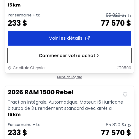
15 km
85 820
$
Par semaine
+ tx
+ tx
233
$
77 570
$
Voir les détails
Commencer votre achat
Capitale Chrysler
#
T0509
En stock
Mention légale
2026 RAM 1500 Rebel
Traction intégrale, Automatique, Moteur: I6 Hurricane
biturbo de 3 L rendement standard avec arrêt a...
15 km
85 820
$
Par semaine
+ tx
+ tx
233
$
77 570
$