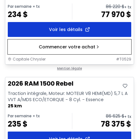
86 220
$
Par semaine
+ tx
+ tx
234
$
77 970
$
Voir les détails
Commencer votre achat
Capitale Chrysler
#
T0529
En stock
Mention légale
2026 RAM 1500 Rebel
Traction intégrale, Moteur: MOTEUR V8 HEMI(MD) 5,7 L A
VVT A/MDS ECO/ETORQUE - 8 Cyl. - Essence
25 km
86 625
$
Par semaine
+ tx
+ tx
235
$
78 375
$
Voir les détails