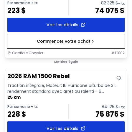
82 325
$
Par semaine
+ tx
+ tx
223
$
74 075
$
Voir les détails
Commencer votre achat
Capitale Chrysler
#
T0102
En stock
Mention légale
2026 RAM 1500 Rebel
Traction intégrale, Moteur: I6 Hurricane biturbo de 3 L
rendement standard avec arrêt au ralenti - 6...
25 km
84 125
$
Par semaine
+ tx
+ tx
228
$
75 875
$
Voir les détails