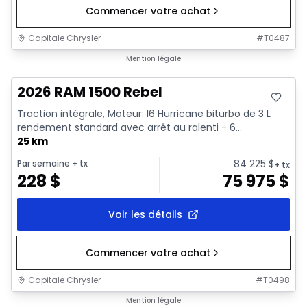
Commencer votre achat
Capitale Chrysler
#
T0487
En stock
Mention légale
2026 RAM 1500 Rebel
Traction intégrale, Moteur: I6 Hurricane biturbo de 3 L
rendement standard avec arrêt au ralenti - 6...
25 km
84 225
$
Par semaine
+ tx
+ tx
228
$
75 975
$
Voir les détails
Commencer votre achat
Capitale Chrysler
#
T0498
En stock
Mention légale