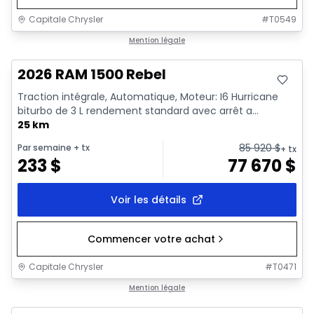
Capitale Chrysler
#
T0549
En stock
Mention légale
2026 RAM 1500 Rebel
Traction intégrale, Automatique, Moteur: I6 Hurricane
biturbo de 3 L rendement standard avec arrêt a...
25 km
85 920
$
Par semaine
+ tx
+ tx
233
$
77 670
$
Voir les détails
Commencer votre achat
Capitale Chrysler
#
T0471
En stock
Mention légale