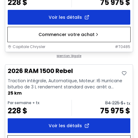
228
$
75 975
$
Voir les détails
Commencer votre achat
Capitale Chrysler
#
T0485
En stock
Mention légale
2026 RAM 1500 Rebel
Traction intégrale, Automatique, Moteur: I6 Hurricane
biturbo de 3 L rendement standard avec arrêt a...
25 km
84 225
$
Par semaine
+ tx
+ tx
228
$
75 975
$
Voir les détails