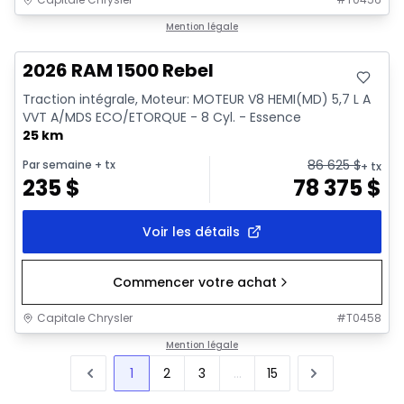
En stock
Mention légale
2026 RAM 1500 Rebel
Traction intégrale, Moteur: MOTEUR V8 HEMI(MD) 5,7 L A
VVT A/MDS ECO/ETORQUE - 8 Cyl. - Essence
25 km
86 625
$
Par semaine
+ tx
+ tx
235
$
78 375
$
Voir les détails
Commencer votre achat
Capitale Chrysler
#
T0458
Mention légale
1
2
3
...
15