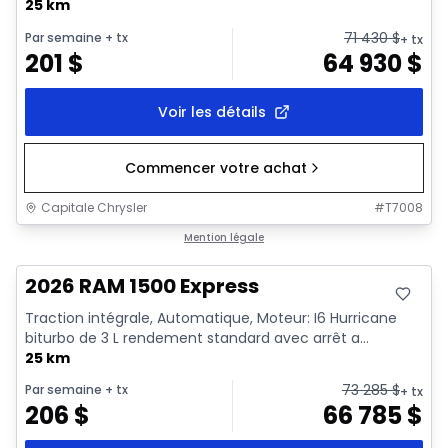
25 km
71 430
$
Par semaine
+ tx
+ tx
201
$
64 930
$
Voir les détails
Commencer votre achat
Capitale Chrysler
#
T7008
En stock
Mention légale
2026 RAM 1500 Express
Traction intégrale, Automatique, Moteur: I6 Hurricane
biturbo de 3 L rendement standard avec arrêt a...
25 km
73 285
$
Par semaine
+ tx
+ tx
206
$
66 785
$