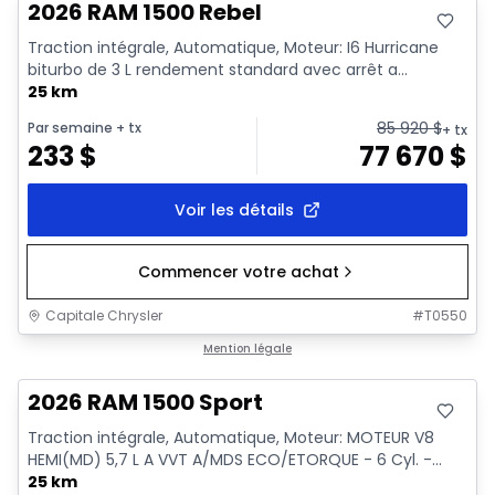
2026 RAM 1500 Rebel
Traction intégrale, Automatique, Moteur: I6 Hurricane
biturbo de 3 L rendement standard avec arrêt a...
25 km
85 920
$
Par semaine
+ tx
+ tx
233
$
77 670
$
Voir les détails
Commencer votre achat
Capitale Chrysler
#
T0550
En stock
Mention légale
2026 RAM 1500 Sport
Traction intégrale, Automatique, Moteur: MOTEUR V8
HEMI(MD) 5,7 L A VVT A/MDS ECO/ETORQUE - 6 Cyl. -...
25 km