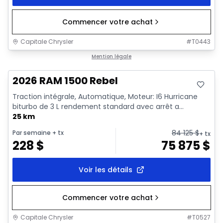
Commencer votre achat
Capitale Chrysler
#
T0443
En stock
Mention légale
2026 RAM 1500 Rebel
Traction intégrale, Automatique, Moteur: I6 Hurricane
biturbo de 3 L rendement standard avec arrêt a...
25 km
84 125
$
Par semaine
+ tx
+ tx
228
$
75 875
$
Voir les détails
Commencer votre achat
Capitale Chrysler
#
T0527