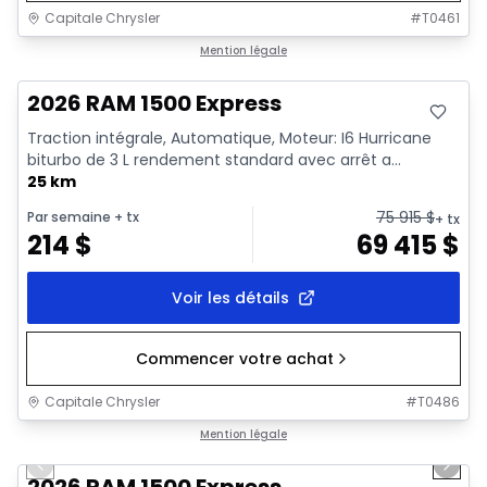
Capitale Chrysler
#
T0461
En stock
Mention légale
2026 RAM 1500 Express
Traction intégrale, Automatique, Moteur: I6 Hurricane
biturbo de 3 L rendement standard avec arrêt a...
25 km
75 915
$
Par semaine
+ tx
+ tx
214
$
69 415
$
Voir les détails
Commencer votre achat
Capitale Chrysler
#
T0486
1/16
En stock
Mention légale
Previous slide
Next 