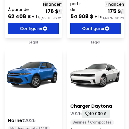
partir
Financement
Financeme
À partir de
de
176
$
175
$
/
sem
/
s
62 408
$
54 908
$
+ tx
+ tx
3,99 % · 96 mois + tx
3,49 % · 96 mois
Configurer
Configurer
Légal
Légal
Hornet 2025
Charger Daytona 2025
Charger Daytona
2025
10 000 $
Hornet
2025
Berlines / Compactes
Multisegments / VUS