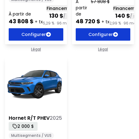
À
57 808
$
partir
Financement
Financeme
À partir de
de
130
$
140
$
/
sem
/
s
43 808
$
48 720
$
+ tx
+ tx
5,29 % · 96 mois + tx
2,99 % · 96 mois
Configurer
Configurer
Légal
Légal
Hornet R/T PHEV 2025
Hornet R/T PHEV
2025
2 000 $
Multisegments / VUS