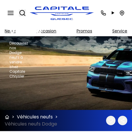
neufs
Search
à
vendre
Neufs
Occasion
Promos
Service
Découvrez
nos
Dodge
neufs à
vendre
chez
Capitale
Chrysler
>
Véhicules neufs
>
Véhicules neufs Dodge