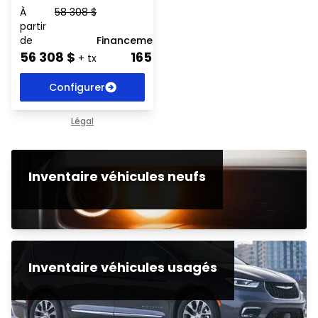
À
58 308
$
partir
de
Financement
56 308
$
165
$
+ tx
Configurer
Légal
Inventaire véhicules neufs
Inventaire véhicules usagés