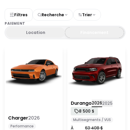
Filtres
Recherche
Trier
PAIEMENT
Location
Financement
Charger 2026
Durango 2026
Durango
2026
2025
8 500 $
Charger
2026
Multisegments / VUS
Performance
À
63 408
$