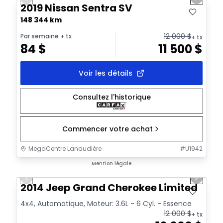
Previous slide
Next sl
2019 Nissan Sentra SV
148 344 km
12 000
$
Par semaine
+ tx
+ tx
84
$
11 500
$
Voir les détails
Consultez l'historique
Commencer votre achat
MegaCentre Lanaudière
#
U1942
1/21
Très bonne offre
Mention légale
Previous slide
Next sl
2014 Jeep Grand Cherokee Limited
4x4, Automatique, Moteur: 3.6L - 6 Cyl. - Essence
12 000
$
+ tx