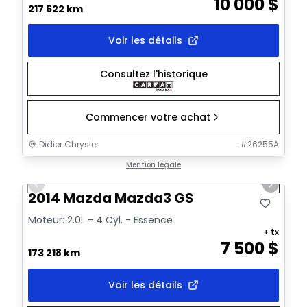
10 000
$
217 622 km
Voir les détails
Consultez l'historique
Commencer votre achat
Didier Chrysler
#
26255A
1/16
Très bonne offre
Mention légale
Previous slide
Next sl
Vidéo disponible
2014 Mazda Mazda3 GS
Moteur: 2.0L - 4 Cyl. - Essence
+ tx
7 500
$
173 218 km
Voir les détails