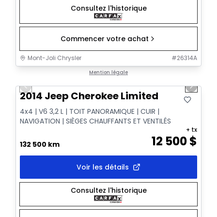
Consultez l'historique
Commencer votre achat
Mont-Joli Chrysler
#
26314A
1/14
Très bonne offre
Mention légale
Previous slide
Next sl
2014 Jeep Cherokee Limited
4x4 | V6 3,2 L | TOIT PANORAMIQUE | CUIR |
NAVIGATION | SIÈGES CHAUFFANTS ET VENTILÉS
+ tx
12 500
$
132 500 km
Voir les détails
Consultez l'historique