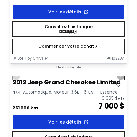
Voir les détails
Consultez l'historique
Commencer votre achat
Ste-Foy Chrysler
#
H0228A
1/11
Très bonne offre
Mention légale
Previous slide
Next sl
2012 Jeep Grand Cherokee Limited
4x4, Automatique, Moteur: 3.6L - 6 Cyl. - Essence
9 995
$
+ tx
7 000
$
261 000 km
Voir les détails
Consultez l'historique