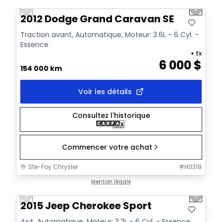
Previous slide
Next sl
2012 Dodge Grand Caravan SE
Traction avant, Automatique, Moteur: 3.6L - 6 Cyl. -
Essence
+ tx
6 000
$
154 000 km
Voir les détails
Consultez l'historique
Commencer votre achat
Ste-Foy Chrysler
#
H0319
1/14
Très bonne offre
Mention légale
Previous slide
Next sl
2015 Jeep Cherokee Sport
4x4, Automatique, Moteur: 3.2L - 6 Cyl. - Essence