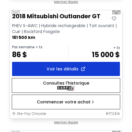
1/14
Très bonne offre
Mention légale
Previous slide
Next sl
2018 Mitsubishi Outlander GT
PHEV S-AWC | Hybride rechargeable | Toit ouvrant |
Cuir | Rockford Fosgate
161 500 km
Par semaine
+ tx
+ tx
86
$
15 000
$
Voir les détails
Consultez l'historique
Commencer votre achat
Ste-Foy Chrysler
#
1T241A
1/18
Très bonne offre
Mention légale