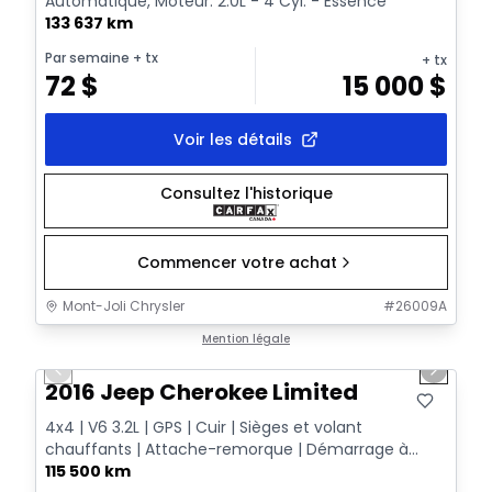
Automatique, Moteur: 2.0L - 4 Cyl. - Essence
133 637 km
Par semaine
+ tx
+ tx
72
$
15 000
$
Voir les détails
Consultez l'historique
Commencer votre achat
Mont-Joli Chrysler
#
26009A
1/12
Très bonne offre
Mention légale
Previous slide
Next sl
2016 Jeep Cherokee Limited
4x4 | V6 3.2L | GPS | Cuir | Sièges et volant
chauffants | Attache-remorque | Démarrage à
distance
115 500 km