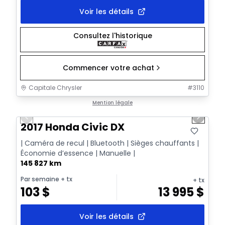
Voir les détails
Consultez l'historique
Commencer votre achat
Capitale Chrysler
#
3110
1/26
Très bonne offre
Mention légale
Previous slide
Next sl
Vidéo disponible
2017 Honda Civic DX
| Caméra de recul | Bluetooth | Sièges chauffants |
Économie d’essence | Manuelle |
145 827 km
Par semaine
+ tx
+ tx
103
$
13 995
$
Voir les détails