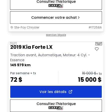
Consultez l'historique
Commencer votre achat
Ste-Foy Chrysler
#
1T258A
1/15
Très bonne offre
Mention légale
Previous slide
Next sl
Vidéo disponible
2019 Kia Forte LX
Traction avant, Automatique, Moteur: 4 Cyl. -
Essence
145 979 km
16 000
$
Par semaine
+ tx
+ tx
72
$
15 000
$
Voir les détails
Consultez l'historique