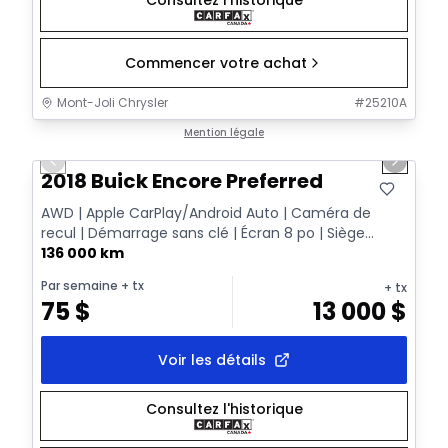
Commencer votre achat
Mont-Joli Chrysler
#
25210A
1/12
Très bonne offre
Mention légale
Previous slide
Next sl
2018 Buick Encore Preferred
AWD | Apple CarPlay/Android Auto | Caméra de
recul | Démarrage sans clé | Écran 8 po | Siège
conduct...
136 000 km
Par semaine
+ tx
+ tx
75
$
13 000
$
Voir les détails
Consultez l'historique