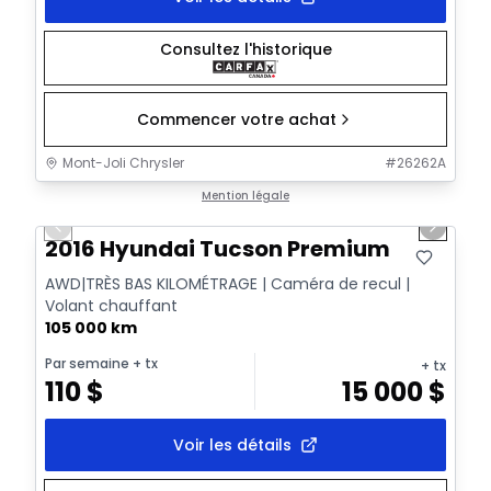
Consultez l'historique
Commencer votre achat
Mont-Joli Chrysler
#
26262A
1/13
Très bonne offre
Mention légale
Previous slide
Next sl
2016 Hyundai Tucson Premium
AWD|TRÈS BAS KILOMÉTRAGE | Caméra de recul |
Volant chauffant
105 000 km
Par semaine
+ tx
+ tx
110
$
15 000
$
Voir les détails