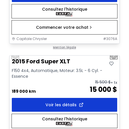
Consultez l'historique
Commencer votre achat
Capitale Chrysler
#
3076A
1/10
Très bonne offre
Mention légale
Previous slide
Next sl
2015 Ford Super XLT
F150 4x4, Automatique, Moteur: 3.5L - 6 Cyl. -
Essence
15 500
$
+ tx
15 000
$
189 000 km
Voir les détails
Consultez l'historique