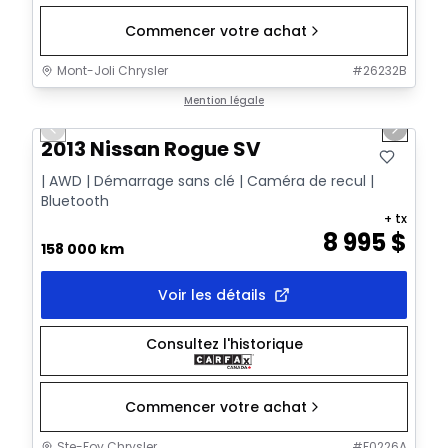
Commencer votre achat
Mont-Joli Chrysler
#
26232B
1/13
Très bonne offre
Mention légale
Previous slide
Next sl
2013 Nissan Rogue SV
| AWD | Démarrage sans clé | Caméra de recul |
Bluetooth
+ tx
8 995
$
158 000 km
Voir les détails
Consultez l'historique
Commencer votre achat
Ste-Foy Chrysler
#
F0226A