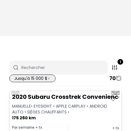
1
70
Jusqu'à 15 000 $
1/31
Très bonne offre
Previous slide
Next sl
Vidéo disponible
2020 Subaru Crosstrek Convenience
MANUELLE• EYESIGHT • APPLE CARPLAY • ANDROID
AUTO • SIÈGES CHAUFFANTS •
175 260 km
Par semaine
+ tx
+ tx