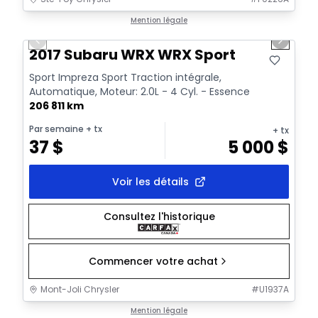
1/2
Très bonne offre
Mention légale
Previous slide
Next sl
2017 Subaru WRX WRX Sport
Sport Impreza Sport Traction intégrale,
Automatique, Moteur: 2.0L - 4 Cyl. - Essence
206 811 km
Par semaine
+ tx
+ tx
37
$
5 000
$
Voir les détails
Consultez l'historique
Commencer votre achat
Mont-Joli Chrysler
#
U1937A
1/13
Très bonne offre
Mention légale