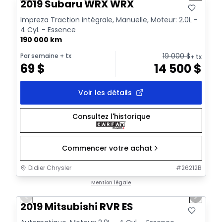
2019 Subaru WRX WRX
Impreza Traction intégrale, Manuelle, Moteur: 2.0L -
4 Cyl. - Essence
190 000 km
19 000
$
Par semaine
+ tx
+ tx
69
$
14 500
$
Voir les détails
Consultez l'historique
Commencer votre achat
Didier Chrysler
#
26212B
1/15
Très bonne offre
Mention légale
Previous slide
Next sl
Vidéo disponible
2019 Mitsubishi RVR ES