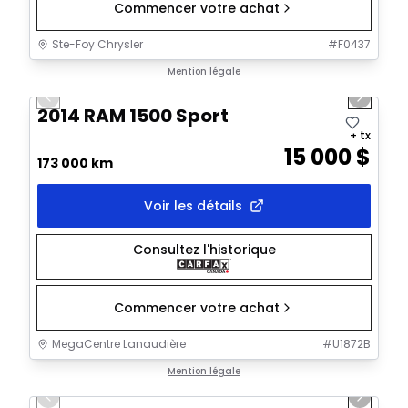
Commencer votre achat
Ste-Foy Chrysler
#
F0437
1/5
Très bonne offre
Mention légale
Previous slide
Next sl
2014 RAM 1500 Sport
+ tx
15 000
$
173 000 km
Voir les détails
Consultez l'historique
Commencer votre achat
MegaCentre Lanaudière
#
U1872B
1/13
Très bonne offre
Mention légale
Previous slide
Next sl