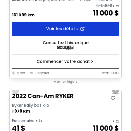
12 000
$
+ tx
11 000
$
161 099 km
Voir les détails
Consultez l'historique
Commencer votre achat
Mont-Joli Chrysler
#
26003C
1/7
Très bonne offre
Mention légale
Previous slide
Next sl
2022 Can-Am RYKER
Ryker Rally bas kilo
1 978 km
Par semaine
+ tx
+ tx
41
$
11 000
$