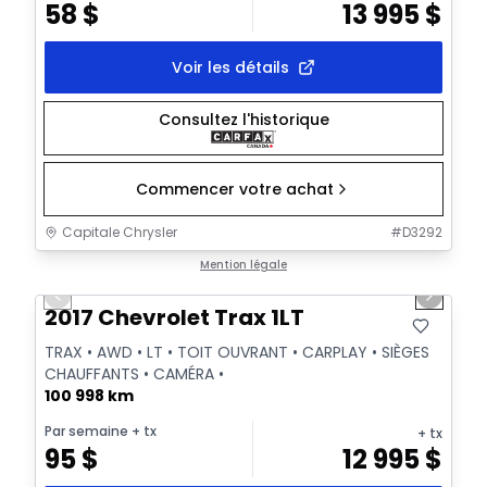
58
$
13 995
$
Voir les détails
Consultez l'historique
Commencer votre achat
Capitale Chrysler
#
D3292
1/32
Très bonne offre
Mention légale
Previous slide
Next sl
Vidéo disponible
2017 Chevrolet Trax 1LT
TRAX • AWD • LT • TOIT OUVRANT • CARPLAY • SIÈGES
CHAUFFANTS • CAMÉRA •
100 998 km
Par semaine
+ tx
+ tx
95
$
12 995
$