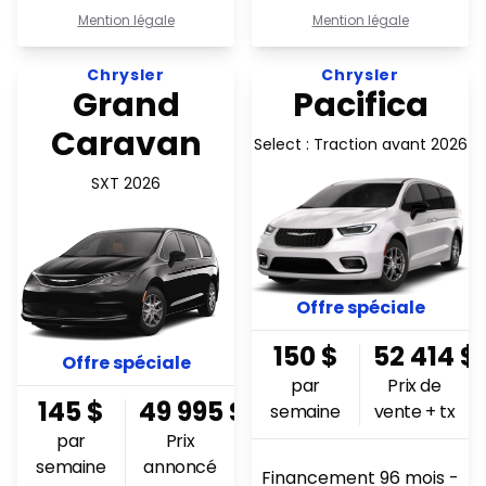
Mention légale
Mention légale
Voir l'offre 145$ par semaine en financement
Voir l'offre 150$ par semain
Chrysler
Chrysler
Grand
Pacifica
Caravan
Select : Traction avant 2026
SXT 2026
Offre spéciale
150
$
52 414
$
Offre spéciale
par
Prix de
145
$
49 995
$
semaine
vente + tx
par
Prix
semaine
annoncé
Financement 96 mois -