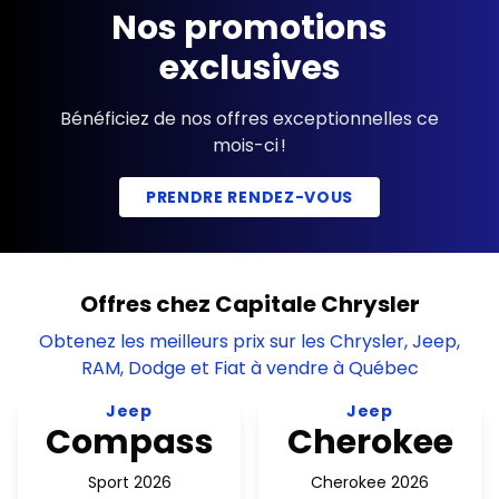
Nos promotions
exclusives
Bénéficiez de nos offres exceptionnelles ce
mois-ci !
PRENDRE RENDEZ-VOUS
Offres chez Capitale Chrysler
Obtenez les meilleurs prix sur les Chrysler, Jeep,
RAM, Dodge et Fiat à vendre à Québec
Voir l'offre 32 864$ Prix de vente + tx
Voir l'offre 45,670$ Prix de 
Jeep
Jeep
Compass
Cherokee
Sport 2026
Cherokee 2026