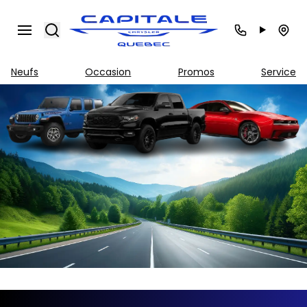
Search
Neufs
Occasion
Promos
Service