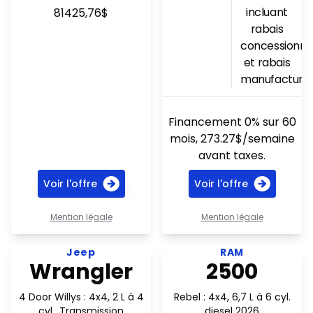
incluant
81425,76$
rabais
concessionna
et rabais
manufacturie
Financement 0% sur 60
mois, 273.27$/semaine
avant taxes.
Voir l'offre
Voir l'offre
Mention légale
Mention légale
Voir l'offre 216$ par semaine en financement
Voir l'offre Moteur diesel C
Jeep
RAM
Wrangler
2500
4 Door Willys : 4x4, 2 L à 4
Rebel : 4x4, 6,7 L à 6 cyl.
cyl., Transmission
diesel 2026