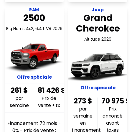
Voir l'offre 260.98$ par semaine
Voir l'offre 273.27$ par s
RAM
Jeep
2500
Grand
Cherokee
Big Horn : 4x2, 6,4 L V8 2026
Altitude 2026
Offre spéciale
Offre spéciale
261
$
81 426
$
par
Prix de
273
$
70 975
$
semaine
vente + tx
par
Prix
semaine
annoncé
en
avant
Financement 72 mois -
financement
taxes
0% - Prix de vente :