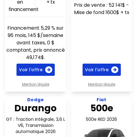
en
+ tx
Prix de vente : 52 141$ -
financement
Mise de fond 1600$ + tx
Financement 5,29 % sur
96 mois, 145 $/semaine
avant taxes, 0 $
comptant, prix annoncé
49,174$.
Voir l'offre
Voir l'offre
Mention légale
Mention légale
Voir l'offre 183$ par semaine
Voir l'offre 66$ par semain
Dodge
Fiat
Durango
500e
GT : Traction intégrale, 3,6 L
500e RED 2026
V6, Transmission
automatique 2026