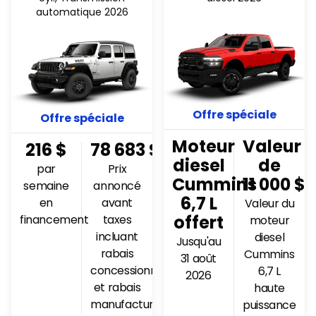
automatique 2026
Offre spéciale
Offre spéciale
Moteur
Valeur
216
$
78 683
$
diesel
de
par
Prix
Cummins
11 000 $
semaine
annoncé
6,7 L
en
avant
Valeur du
offert
financement
taxes
moteur
incluant
diesel
Jusqu'au
rabais
Cummins
31 août
concessionnaire
6,7 L
2026
et rabais
haute
manufacturier
puissance