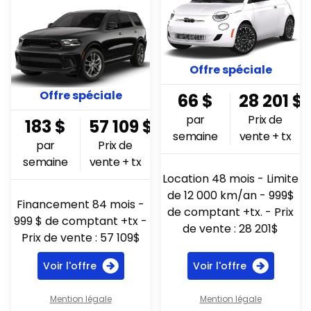
Offre spéciale
Offre spéciale
66
$
28 201
$
par
Prix de
183
$
57 109
$
semaine
vente + tx
par
Prix de
semaine
vente + tx
Location 48 mois - Limite
de 12 000 km/an - 999$
Financement 84 mois -
de comptant +tx. - Prix
999 $ de comptant +tx -
de vente : 28 201$
Prix de vente : 57 109$
Voir l'offre
Voir l'offre
Mention légale
Mention légale