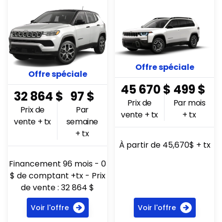
Offre spéciale
Offre spéciale
45 670
$
499
$
32 864
$
97
$
Prix de
Par mois
Prix de
Par
vente + tx
+ tx
vente + tx
semaine
+ tx
À partir de 45,670$ + tx
Financement 96 mois - 0
$ de comptant +tx - Prix
de vente : 32 864 $
Voir l'offre
Voir l'offre