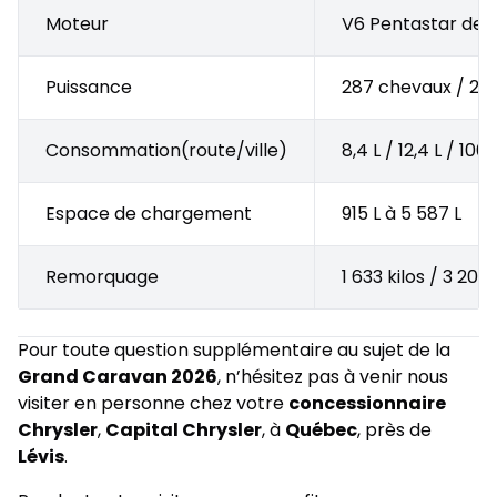
Moteur
V6 Pentastar de 3
Puissance
287 chevaux / 260
Consommation(route/ville)
8,4 L / 12,4 L / 100
Espace de chargement
915 L à 5 587 L
Remorquage
1 633 kilos / 3 200 
Pour toute question supplémentaire au sujet de la
Grand Caravan 2026
, n’hésitez pas à venir nous
visiter en personne chez votre
concessionnaire
Chrysler
,
Capital Chrysler
, à
Québec
, près de
Lévis
.