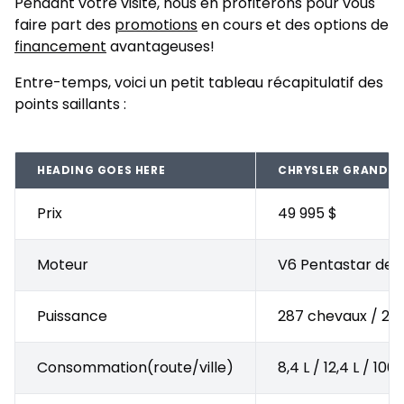
Pendant votre visite, nous en profiterons pour vous
faire part des
promotions
en cours et des options de
financement
avantageuses!
Entre-temps, voici un petit tableau récapitulatif des
points saillants :
HEADING GOES HERE
CHRYSLER GRAND C
Prix
49 995 $
Moteur
V6 Pentastar de 3
Puissance
287 chevaux / 260
Consommation(route/ville)
8,4 L / 12,4 L / 100