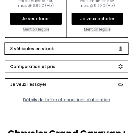
Par semaine sur
60
Par semaine sur
96
mois
@
6.99
% (+tx)
mois
@
5.29
% (+tx)
Je veux louer
Je veux acheter
Mention légale
Mention légale
8
véhicules en stock
Configuration et prix
Je veux l'essayer
Détails de l'offre et conditions d'utilisation