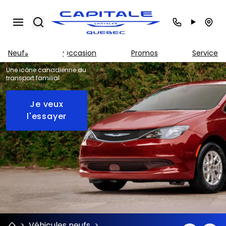
Grand
Search
Caravan
2026
Neufs
Occasion
Promos
Service
Une icône canadienne du
transport familial
Je veux
l'essayer
>
Véhicules neufs
>