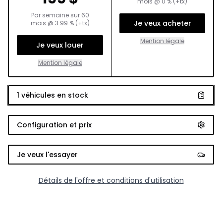
mois
@
0
% (+tx)
Par semaine sur
60
Je veux acheter
mois
@
3.99
% (+tx)
Mention légale
Je veux louer
Mention légale
1
véhicules en stock
Configuration et prix
Je veux l'essayer
Détails de l'offre et conditions d'utilisation