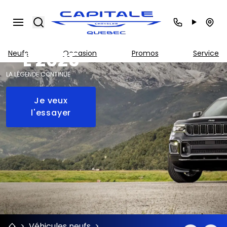
Jeep
Grand
Search
Cherokee
L 2025
Neufs
Occasion
Promos
Service
LA LÉGENDE CONTINUE
Je veux
l'essayer
>
Véhicules neufs
>