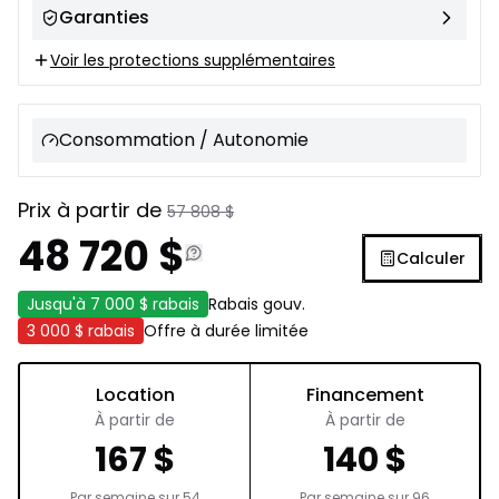
Garanties
Voir les protections supplémentaires
Consommation / Autonomie
Prix à partir de
57 808
$
48 720
$
Calculer
Jusqu'à
7 000 $
rabais
Rabais gouv.
3 000 $
rabais
Offre à durée limitée
Location
Financement
À partir de
À partir de
167
$
140
$
Par semaine sur
54
Par semaine sur
96