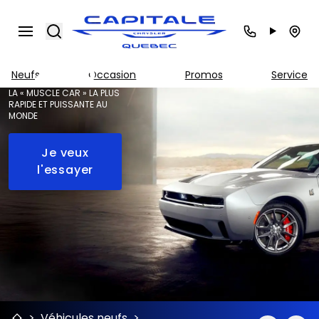
Charger
Search
Daytona
2025
Neufs
Occasion
Promos
Service
LA « MUSCLE CAR » LA PLUS
RAPIDE ET PUISSANTE AU
MONDE
Je veux
l'essayer
>
Véhicules neufs
>