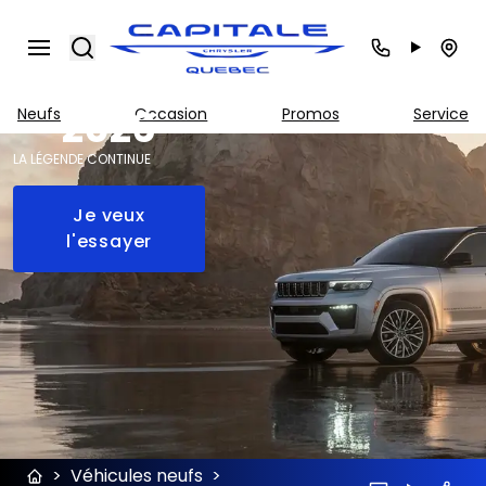
Jeep
Grand
Search
Cherokee
2026
Neufs
Occasion
Promos
Service
LA LÉGENDE CONTINUE
Je veux
l'essayer
>
Véhicules neufs
>