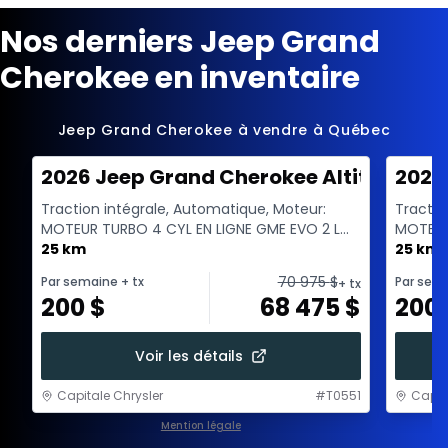
Nos derniers Jeep Grand
Cherokee en inventaire
Jeep Grand Cherokee à vendre à Québec
2026 Jeep Grand Cherokee Altitude
2026
Traction intégrale, Automatique, Moteur:
Tractio
MOTEUR TURBO 4 CYL EN LIGNE GME EVO 2 L
MOTEUR
A/ARR-DEM - 4 Cyl. ...
25 km
A/ARR-DE
25 km
70 975
$
Par semaine
+ tx
Par sem
+ tx
200
$
68 475
$
200
Voir les détails
Capitale Chrysler
#
T0551
Capit
Mention légale
1 / 1