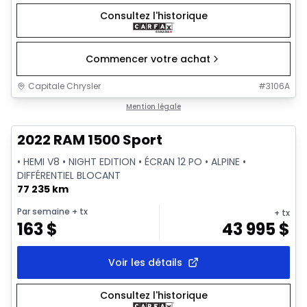
Consultez l'historique
Commencer votre achat
Capitale Chrysler
#
3106A
1/26
Très bonne offre
Mention légale
2022 RAM 1500 Sport
• HEMI V8 • NIGHT EDITION • ÉCRAN 12 PO • ALPINE •
DIFFÉRENTIEL BLOCANT
77 235 km
Par semaine
+ tx
+ tx
163
$
43 995
$
Voir les détails
Consultez l'historique