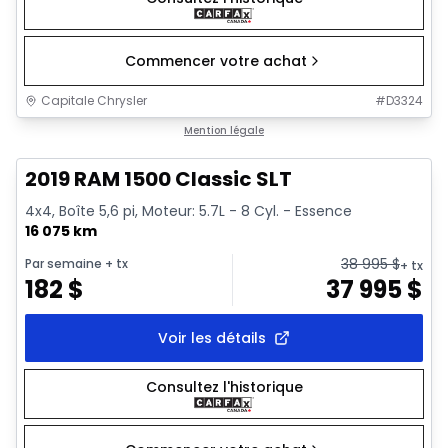
Commencer votre achat
Capitale Chrysler
#
D3324
1/2
Très bonne offre
Mention légale
2019 RAM 1500 Classic SLT
4x4, Boîte 5,6 pi, Moteur: 5.7L - 8 Cyl. - Essence
16 075 km
38 995
$
Par semaine
+ tx
+ tx
182
$
37 995
$
Voir les détails
Consultez l'historique