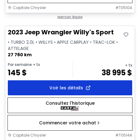
Capitale Chrysler
#
T0510A
Très bonne offre
Mention légale
2023 Jeep Wrangler Willy's Sport
• TURBO 2.0L • WILLYS • APPLE CARPLAY • TRAC-LOK •
ATTELAGE
27 760 km
Par semaine
+ tx
+ tx
145
$
38 995
$
Voir les détails
Consultez l'historique
Commencer votre achat
Capitale Chrysler
#
T0514A