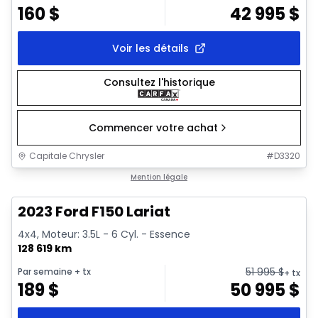
160
$
42 995
$
Voir les détails
Consultez l'historique
Commencer votre achat
Capitale Chrysler
#
D3320
1/2
Très bonne offre
Mention légale
2023 Ford F150 Lariat
4x4, Moteur: 3.5L - 6 Cyl. - Essence
128 619 km
51 995
$
Par semaine
+ tx
+ tx
189
$
50 995
$