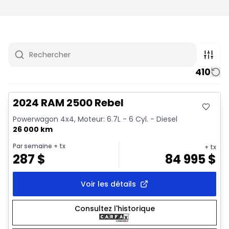
410
Très bonne offre
Vidéo disponible
2024 RAM 2500 Rebel
Powerwagon 4x4, Moteur: 6.7L - 6 Cyl. - Diesel
26 000 km
Par semaine
+ tx
+ tx
287
$
84 995
$
Voir les détails
Consultez l'historique