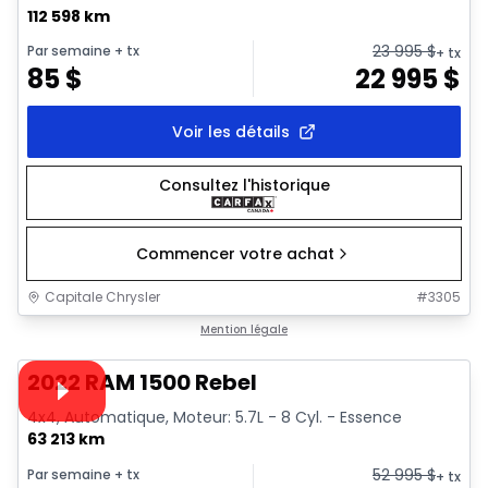
112 598 km
23 995
$
Par semaine
+ tx
+ tx
85
$
22 995
$
Voir les détails
Consultez l'historique
Commencer votre achat
Capitale Chrysler
#
3305
1/37
Très bonne offre
Mention légale
Vidéo disponible
2022 RAM 1500 Rebel
4x4, Automatique, Moteur: 5.7L - 8 Cyl. - Essence
63 213 km
52 995
$
Par semaine
+ tx
+ tx