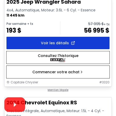
2025 Jeep Wrangler Sahara
4x4, Automatique, Moteur: 3.6L - 6 Cyl. - Essence
11 445 km
57 995
$
Par semaine
+ tx
+ tx
193
$
56 995
$
Voir les détails
Consultez l'historique
Commencer votre achat
Capitale Chrysler
#
3320
1/35
Très bonne offre
Mention légale
Vidéo disponible
2024 Chevrolet Equinox RS
Traction intégrale, Automatique, Moteur: 1.5L - 4 Cyl. -