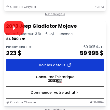
Capitale Chrysler
#
3323
1/38
Très bonne offre
Mention légale
Vidéo disponible
2023 Jeep Gladiator Mojave
Boîte: 5', Moteur: 3.6L - 6 Cyl. - Essence
24 900 km
60 995
$
Par semaine
+ tx
+ tx
223
$
59 995
$
Voir les détails
Consultez l'historique
Commencer votre achat
Capitale Chrysler
#
T0489A
1/19
Très bonne offre
Mention légale