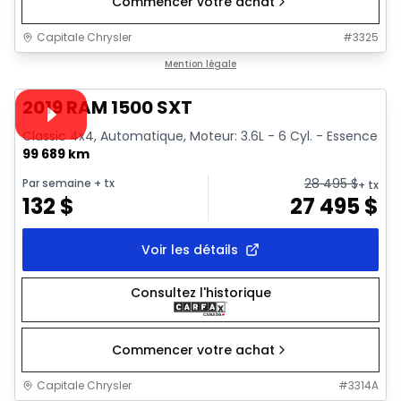
Commencer votre achat
Capitale Chrysler
#
3325
1/34
Très bonne offre
Mention légale
Vidéo disponible
2019 RAM 1500 SXT
Classic 4x4, Automatique, Moteur: 3.6L - 6 Cyl. - Essence
99 689 km
28 495
$
Par semaine
+ tx
+ tx
132
$
27 495
$
Voir les détails
Consultez l'historique
Commencer votre achat
Capitale Chrysler
#
3314A