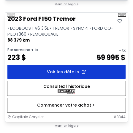
1/2
Très bonne offre
Mention légale
Previous slide
Next 
2023 Ford F150 Tremor
• ECOBOOST V6 3.5L • TREMOR • SYNC 4 • FORD CO-
PILOT360 • REMORQUAGE
88 379 km
Par semaine
+ tx
+ tx
223
$
59 995
$
Voir les détails
Consultez l'historique
Commencer votre achat
Capitale Chrysler
#
3344
1/2
Très bonne offre
Mention légale