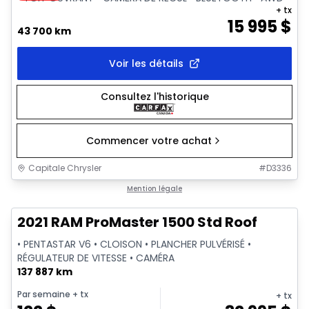
+ tx
15 995
$
43 700 km
Voir les détails
Consultez l'historique
Commencer votre achat
Capitale Chrysler
#
D3336
1/2
Très bonne offre
Mention légale
2021 RAM ProMaster 1500 Std Roof
• PENTASTAR V6 • CLOISON • PLANCHER PULVÉRISÉ •
RÉGULATEUR DE VITESSE • CAMÉRA
137 887 km
Par semaine
+ tx
+ tx