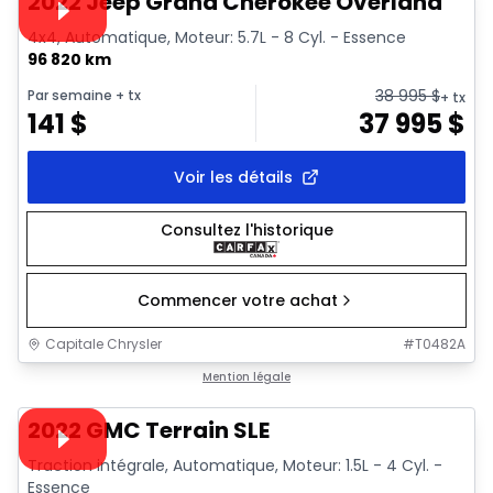
2022 Jeep Grand Cherokee Overland
4x4, Automatique, Moteur: 5.7L - 8 Cyl. - Essence
96 820 km
38 995
$
Par semaine
+ tx
+ tx
141
$
37 995
$
Voir les détails
Consultez l'historique
Commencer votre achat
Capitale Chrysler
#
T0482A
1/32
Très bonne offre
Mention légale
Vidéo disponible
2022 GMC Terrain SLE
Traction intégrale, Automatique, Moteur: 1.5L - 4 Cyl. -
Essence