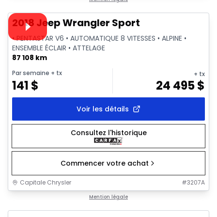
Vidéo disponible
2018 Jeep Wrangler Sport
• PENTASTAR V6 • AUTOMATIQUE 8 VITESSES • ALPINE •
ENSEMBLE ÉCLAIR • ATTELAGE
87 108 km
Par semaine
+ tx
+ tx
141
$
24 495
$
Voir les détails
Consultez l'historique
Commencer votre achat
Capitale Chrysler
#
3207A
1/2
Très bonne offre
Mention légale