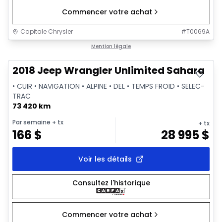
Commencer votre achat
Capitale Chrysler
#
T0069A
Très bonne offre
Mention légale
2018 Jeep Wrangler Unlimited Sahara
• CUIR • NAVIGATION • ALPINE • DEL • TEMPS FROID • SELEC-
TRAC
73 420 km
Par semaine
+ tx
+ tx
166
$
28 995
$
Voir les détails
Consultez l'historique
Commencer votre achat