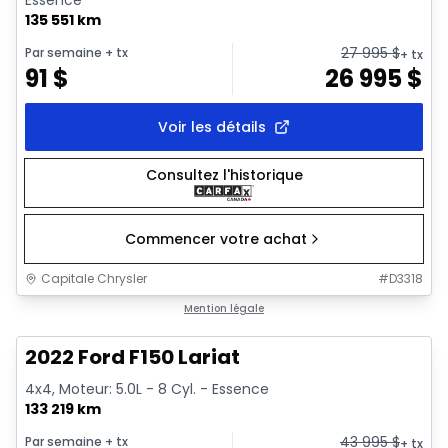
Essence
135 551 km
27 995
$
Par semaine
+ tx
+ tx
91
$
26 995
$
Voir les détails
Consultez l'historique
Commencer votre achat
Capitale Chrysler
#
D3318
1/2
Très bonne offre
Mention légale
2022 Ford F150 Lariat
4x4, Moteur: 5.0L - 8 Cyl. - Essence
133 219 km
43 995
$
Par semaine
+ tx
+ tx