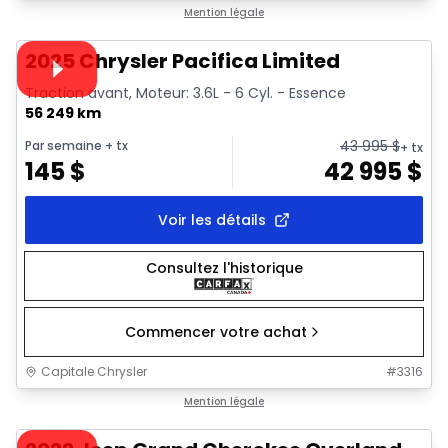
1/41
Très bonne offre
Mention légale
Vidéo disponible
2025 Chrysler Pacifica Limited
Traction avant, Moteur: 3.6L - 6 Cyl. - Essence
56 249 km
43 995
$
Par semaine
+ tx
+ tx
145
$
42 995
$
Voir les détails
Consultez l'historique
Commencer votre achat
Capitale Chrysler
#
3316
1/44
Très bonne offre
Mention légale
Vidéo disponible