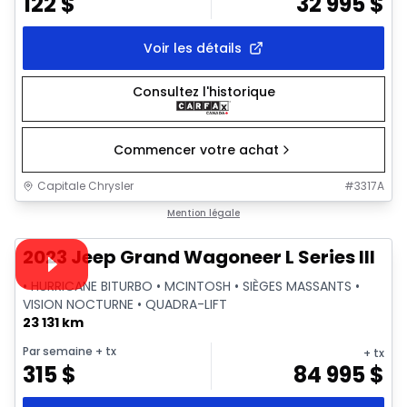
122
$
32 995
$
Voir les détails
Consultez l'historique
Commencer votre achat
Capitale Chrysler
#
3317A
1/28
Très bonne offre
Mention légale
Vidéo disponible
2023 Jeep Grand Wagoneer L Series III
• HURRICANE BITURBO • MCINTOSH • SIÈGES MASSANTS •
VISION NOCTURNE • QUADRA-LIFT
23 131 km
Par semaine
+ tx
+ tx
315
$
84 995
$