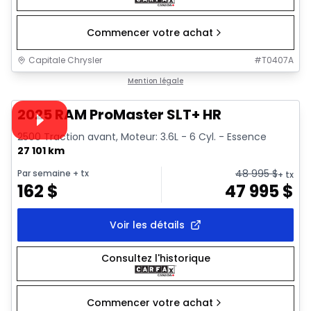
Commencer votre achat
Capitale Chrysler
#
T0407A
1/32
Très bonne offre
Mention légale
Vidéo disponible
2025 RAM ProMaster SLT+ HR
2500 Traction avant, Moteur: 3.6L - 6 Cyl. - Essence
27 101 km
48 995
$
Par semaine
+ tx
+ tx
162
$
47 995
$
Voir les détails
Consultez l'historique
Commencer votre achat