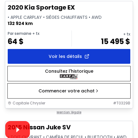
2020 Kia Sportage EX
• APPLE CARPLAY • SIÈGES CHAUFFANTS • AWD
132 924 km
Par semaine
+ tx
+ tx
64
$
15 495
$
Voir les détails
Consultez l'historique
Commencer votre achat
Capitale Chrysler
#
T0329B
1/18
Très bonne offre
Mention légale
Vidéo disponible
2015 Nissan Juke SV
• TOIT OUVRANT • CAMÉRA DE RECUL • BLUETOOTH • AWD