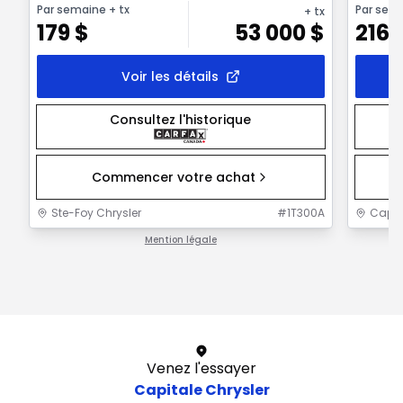
Par semaine
+ tx
Par sem
+ tx
179
$
53 000
$
216
Voir les détails
Consultez l'historique
Commencer votre achat
Ste-Foy Chrysler
#
1T300A
Capit
Mention légale
1 / 1
Venez l'essayer
Capitale Chrysler