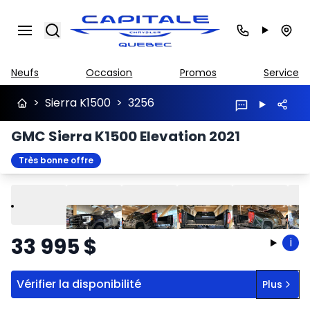
Search
Neufs
Occasion
Promos
Service
>
Sierra K1500
>
3256
GMC Sierra K1500 Elevation 2021
Très bonne offre
Lire
Précédent
Suivant
33 995
$
i
Vérifier la disponibilité
Plus