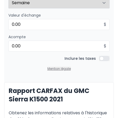
Valeur d'échange
Financement sur 48 mois
À partir de :
Financement sur 48 mois
$
195
$
/
Sem.
0.00 $ d'acompte • 8.99%
Acompte
$
Financement sur 36 mois
À partir de :
Financement sur 36 mois
Inclure les taxes
249
$
/
Sem.
Inclure l
0.00 $ d'acompte • 8.99%
Mention légale
Financement sur 24 mois
Rapport CARFAX du GMC
À partir de :
Financement sur 24 mois
358
$
/
Sem.
Sierra K1500 2021
0.00 $ d'acompte • 8.99%
Obtenez les informations relatives à l'historique