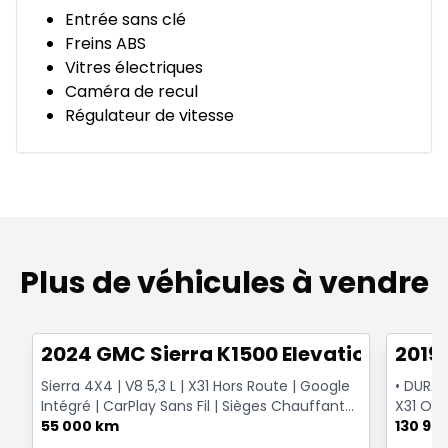
Entrée sans clé
Freins ABS
Vitres électriques
Caméra de recul
Régulateur de vitesse
Plus de véhicules à vendre
1/15
Très bonne offre
Très b
2024 GMC Sierra K1500 Elevation
2019
Sierra 4X4 | V8 5,3 L | X31 Hors Route | Google
• DURAM
Intégré | CarPlay Sans Fil | Sièges Chauffants |
X31 OFF
Vol...
55 000 km
130 98