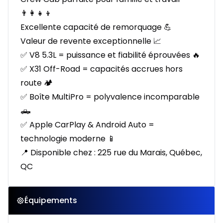
👨‍👩‍👧‍👦
Excellente capacité de remorquage 💪
Valeur de revente exceptionnelle 📈
✅ V8 5.3L = puissance et fiabilité éprouvées 🔥
✅ X31 Off-Road = capacités accrues hors
route 🏕️
✅ Boîte MultiPro = polyvalence incomparable
🛻
✅ Apple CarPlay & Android Auto =
technologie moderne 📱
📍 Disponible chez : 225 rue du Marais, Québec,
QC
Équipements