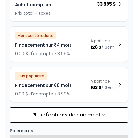
33 995
$
Achat comptant
Prix total + taxes
Mensualité réduite
À partir de :
Financement sur 84 mois
126
$
/
Sem.
0.00 $ d'acompte • 8.99%
Plus populaire
À partir de :
Financement sur 60 mois
163
$
/
Sem.
0.00 $ d'acompte • 8.99%
Plus d'options de paiement
Financement sur 72 mois
À partir de :
Financement sur 72 mois
141
$
/
Sem.
Paiements
0.00 $ d'acompte • 8.99%