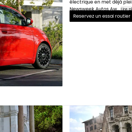
électrique en met déjà plei
Newsweek Autos Aw
...
Lire p
Reservez un essai routier