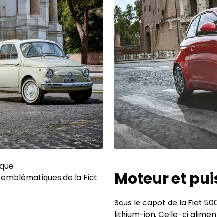
ique
Moteur et pu
s emblématiques de la Fiat
Sous le capot de la Fiat 5
lithium-ion. Celle-ci alime