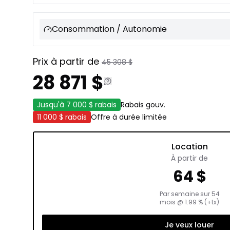
Consommation / Autonomie
Prix à partir de
45 308
$
28 871
$
Jusqu'à
7 000 $
rabais
Rabais gouv.
11 000 $
rabais
Offre à durée limitée
Location
À partir de
64
$
Par semaine sur
54
mois
@
1.99
% (+tx)
Je veux louer