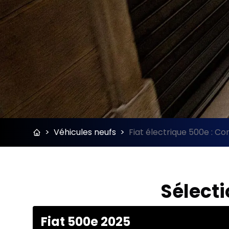
>
Véhicules neufs
>
Fiat électrique 500e : Co
Sélecti
Fiat 500e 2025