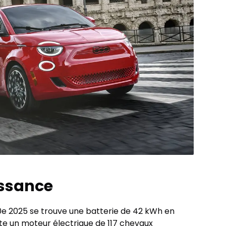
issance
00e 2025 se trouve une batterie de 42 kWh en
nte un moteur électrique de 117 chevaux