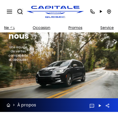
À
Search
propos
de
Neufs
Occasion
Promos
Service
nous
Une équipe
de ventes
compétente
et dévouée !
>
À propos