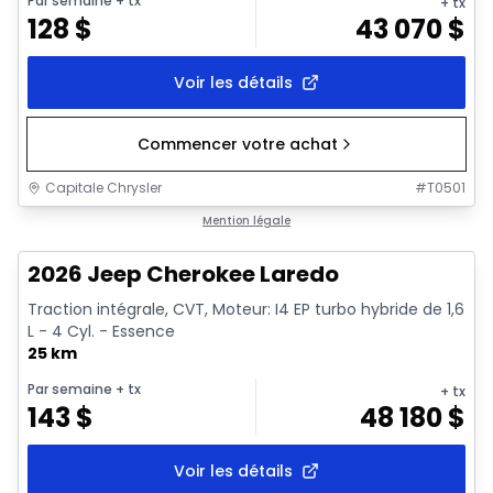
Par semaine
+ tx
+ tx
128
$
43 070
$
Voir les détails
Commencer votre achat
Capitale Chrysler
#
T0501
1/10
En stock
Mention légale
2026 Jeep Cherokee Laredo
Traction intégrale, CVT, Moteur: I4 EP turbo hybride de 1,6
L - 4 Cyl. - Essence
25 km
Par semaine
+ tx
+ tx
143
$
48 180
$
Voir les détails