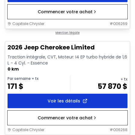
Commencer votre achat
Capitale Chrysler
#
O06269
1/10
En commande
Mention légale
2026 Jeep Cherokee Limited
Traction intégrale, CVT, Moteur: I4 EP turbo hybride de 1,6
L - 4 Cyl. - Essence
0 km
Par semaine
+ tx
+ tx
171
$
57 870
$
Voir les détails
Commencer votre achat
Capitale Chrysler
#
O06268