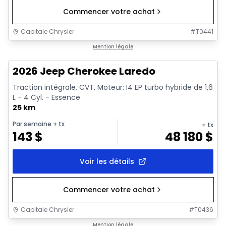
Commencer votre achat
Capitale Chrysler
#
T0441
1/10
En stock
Mention légale
2026 Jeep Cherokee Laredo
Traction intégrale, CVT, Moteur: I4 EP turbo hybride de 1,6
L - 4 Cyl. - Essence
25 km
Par semaine
+ tx
+ tx
143
$
48 180
$
Voir les détails
Commencer votre achat
Capitale Chrysler
#
T0436
En stock
Mention légale