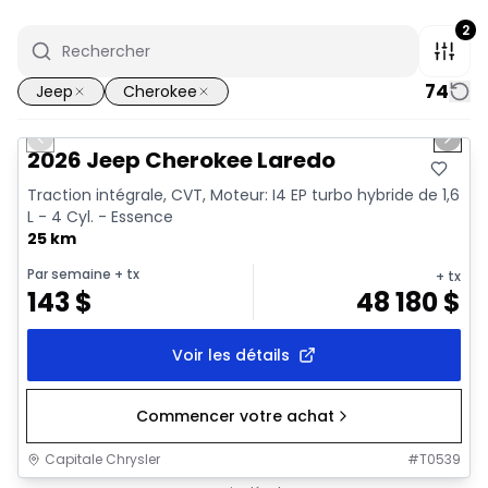
2
74
Jeep
Cherokee
1/10
En stock
Previous slide
Next 
2026 Jeep Cherokee Laredo
Traction intégrale, CVT, Moteur: I4 EP turbo hybride de 1,6
L - 4 Cyl. - Essence
25 km
Par semaine
+ tx
+ tx
143
$
48 180
$
Voir les détails
Commencer votre achat
Capitale Chrysler
#
T0539