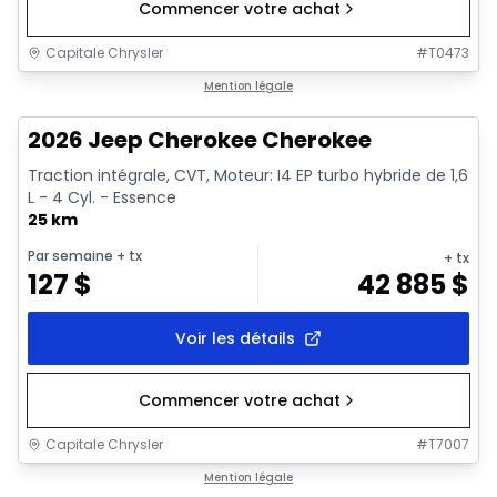
Commencer votre achat
Capitale Chrysler
#
T0473
1/10
En stock
Mention légale
2026 Jeep Cherokee Cherokee
Traction intégrale, CVT, Moteur: I4 EP turbo hybride de 1,6
L - 4 Cyl. - Essence
25 km
Par semaine
+ tx
+ tx
127
$
42 885
$
Voir les détails
Commencer votre achat
Capitale Chrysler
#
T7007
En stock
Mention légale