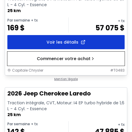
L - 4 Cyl. - Essence
25 km
Par semaine
+ tx
+ tx
169
$
57 075
$
Voir les détails
Commencer votre achat
Capitale Chrysler
#
T0483
1/10
En stock
Mention légale
2026 Jeep Cherokee Laredo
Traction intégrale, CVT, Moteur: I4 EP turbo hybride de 1,6
L - 4 Cyl. - Essence
25 km
Par semaine
+ tx
+ tx
142
$
47 885
$