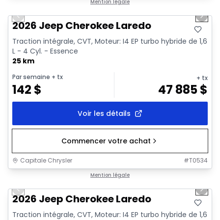
1/10
En stock
Mention légale
Previous slide
Next 
2026 Jeep Cherokee Laredo
Traction intégrale, CVT, Moteur: I4 EP turbo hybride de 1,6
L - 4 Cyl. - Essence
25 km
Par semaine
+ tx
+ tx
142
$
47 885
$
Voir les détails
Commencer votre achat
Capitale Chrysler
#
T0534
1/10
En stock
Mention légale
Previous slide
Next 
2026 Jeep Cherokee Laredo
Traction intégrale, CVT, Moteur: I4 EP turbo hybride de 1,6