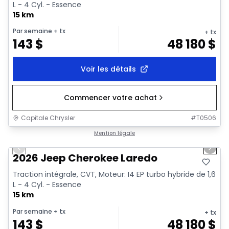
L - 4 Cyl. - Essence
15 km
Par semaine
+ tx
+ tx
143
$
48 180
$
Voir les détails
Commencer votre achat
Capitale Chrysler
#
T0506
1/10
En stock
Mention légale
Previous slide
Next 
2026 Jeep Cherokee Laredo
Traction intégrale, CVT, Moteur: I4 EP turbo hybride de 1,6
L - 4 Cyl. - Essence
15 km
Par semaine
+ tx
+ tx
143
$
48 180
$