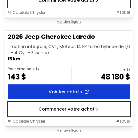
Commencer votre achat
Capitale Chrysler
#
T0518
1/10
En stock
Mention légale
2026 Jeep Cherokee Laredo
Traction intégrale, CVT, Moteur: I4 EP turbo hybride de 1,6
L - 4 Cyl. - Essence
15 km
Par semaine
+ tx
+ tx
143
$
48 180
$
Voir les détails
Commencer votre achat
Capitale Chrysler
#
T0519
En stock
Mention légale