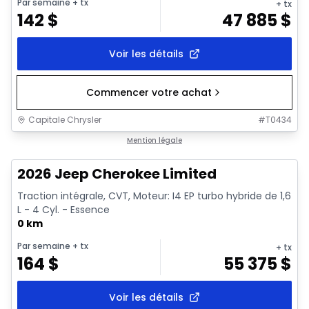
Par semaine
+ tx
+ tx
142
$
47 885
$
Voir les détails
Commencer votre achat
Capitale Chrysler
#
T0434
1/10
En commande
Mention légale
2026 Jeep Cherokee Limited
Traction intégrale, CVT, Moteur: I4 EP turbo hybride de 1,6
L - 4 Cyl. - Essence
0 km
Par semaine
+ tx
+ tx
164
$
55 375
$
Voir les détails