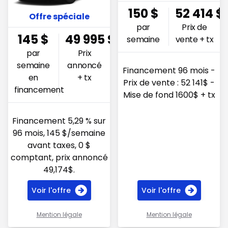
150
$
52 414
$
Offre spéciale
par
Prix de
145
$
49 995
$
semaine
vente + tx
par
Prix
semaine
annoncé
Financement 96 mois -
en
+ tx
Prix de vente : 52 141$ -
financement
Mise de fond 1600$ + tx
Financement 5,29 % sur
96 mois, 145 $/semaine
avant taxes, 0 $
comptant, prix annoncé
49,174$.
Voir l'offre
Voir l'offre
Mention légale
Mention légale