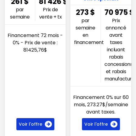
261
$
81 426
$
par
Prix de
273
$
70 975
$
semaine
vente + tx
par
Prix
semaine
annoncé
en
avant
Financement 72 mois -
financement
taxes
0% - Prix de vente :
incluant
81425,76$
rabais
concessionna
et rabais
manufacturie
Financement 0% sur 60
mois, 273.27$/semaine
avant taxes.
Voir l'offre
Voir l'offre