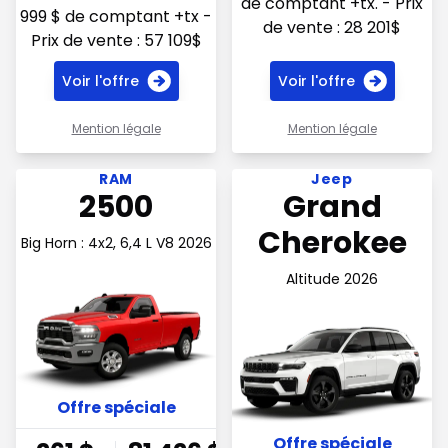
de comptant +tx. - Prix
999 $ de comptant +tx -
de vente : 28 201$
Prix de vente : 57 109$
Voir l'offre
Voir l'offre
Mention légale
Mention légale
Voir l'offre 260.98$ par semaine
Voir l'offre 273.27$ par s
RAM
Jeep
2500
Grand
Cherokee
Big Horn : 4x2, 6,4 L V8 2026
Altitude 2026
Offre spéciale
Offre spéciale