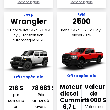
Mention légale
Mention légale
Voir l'offre 216$ par semaine en financement
Voir l'offre Moteur diesel C
Jeep
RAM
Wrangler
2500
4 Door Willys : 4x4, 2 L à 4
Rebel : 4x4, 6,7 L à 6 cyl.
cyl., Transmission
diesel 2026
automatique 2026
Offre spéciale
Offre spéciale
Moteur
Valeur
216
$
78 683
$
diesel
de
par
Prix
Cummins
11 000 $
semaine
annoncé
6,7 L
en
avant
Valeur du