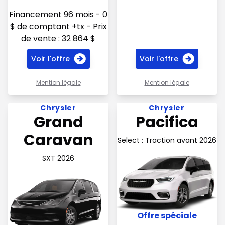
Financement 96 mois - 0
$ de comptant +tx - Prix
de vente : 32 864 $
Voir l'offre
Voir l'offre
Mention légale
Mention légale
Voir l'offre 145$ par semaine en financement
Voir l'offre 150$ par semain
Chrysler
Chrysler
Grand
Pacifica
Caravan
Select : Traction avant 2026
SXT 2026
Offre spéciale