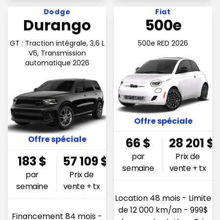
Voir l'offre 183$ par semaine
Voir l'offre 66$ par semain
Dodge
Fiat
Durango
500e
GT : Traction intégrale, 3,6 L
500e RED 2026
V6, Transmission
automatique 2026
Offre spéciale
Offre spéciale
66
$
28 201
$
par
Prix de
183
$
57 109
$
semaine
vente + tx
par
Prix de
semaine
vente + tx
Location 48 mois - Limite
de 12 000 km/an - 999$
Financement 84 mois -