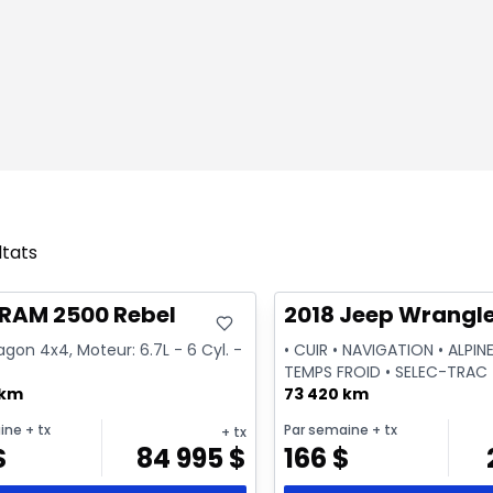
ltats
onne offre
Très bonne offre
sponible
 RAM 2500 Rebel
2018 Jeep Wrangle
on 4x4, Moteur: 6.7L - 6 Cyl. -
• CUIR • NAVIGATION • ALPINE
TEMPS FROID • SELEC-TRAC
 km
73 420 km
ine
+ tx
Par semaine
+ tx
+ tx
$
84 995
$
166
$