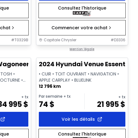
rique
Consultez l'historique
chat
Commencer votre achat
#
T0329B
Capitale Chrysler
#
D3336
1/28
1/2
Très bonne offre
Mention légale
goneer L Series III
2024 Hyundai Venue Essential
NTOSH •
• CUIR • TOIT OUVRANT • NAVIGATION •
NOCTURNE •
APPLE CARPLAY • BLUELINK
12 796 km
Par semaine
+ tx
+ tx
+ tx
84 995
$
74
$
21 995
$
Voir les détails
rique
Consultez l'historique