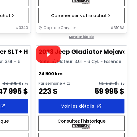
chat
Commencer votre achat
#
3340
Capitale Chrysler
#
3106A
1/32
1/38
Très bonne offre
Mention légale
Vidéo disponible
er SLT+ HR
2023 Jeep Gladiator Mojave
: 3.6L - 6
Boîte: 5', Moteur: 3.6L - 6 Cyl. - Essence
24 900 km
48 995
$
60 995
$
Par semaine
+ tx
+ tx
+ tx
47 995
$
223
$
59 995
$
Voir les détails
rique
Consultez l'historique