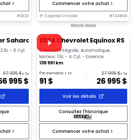
chat
Commencer votre achat
#
3323
Capitale Chrysler
#
T0489A
1/2
1/35
Très bonne offre
Mention légale
Vidéo disponible
er Sahara
2024 Chevrolet Equinox RS
.6L - 6 Cyl.
Traction intégrale, Automatique,
Moteur: 1.5L - 4 Cyl. - Essence
135 551 km
57 995
$
27 995
$
Par semaine
+ tx
+ tx
+ tx
56 995
$
91
$
26 995
$
Voir les détails
rique
Consultez l'historique
chat
Commencer votre achat