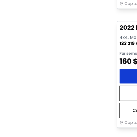
Capita
Très b
2022 
4x4, Mot
133 219
Par sema
160
C
Capita
Très b