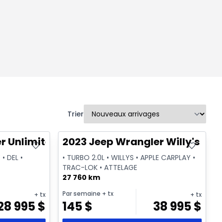
Trier
Très bonne offre
r Unlimited Sahara
2023 Jeep Wrangler Willy's Spo
 • DEL •
• TURBO 2.0L • WILLYS • APPLE CARPLAY •
TRAC-LOK • ATTELAGE
27 760 km
Par semaine
+ tx
+ tx
+ tx
28 995
$
145
$
38 995
$