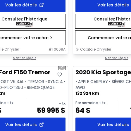
Voir les détails
Voir les détails
Consultez l'historique
Consultez l'histo
ommencer votre achat
Commencer votre a
le Chrysler
#
T0069A
Capitale Chrysler
1/2
onne offre
Mention légale
Très bonne offre
Mention légale
us slide
Next slide
Ford F150 Tremor
2020 Kia Sportage
OST V6 3.5L • TREMOR • SYNC 4 •
• APPLE CARPLAY • SIÈGES C
O-PILOT360 • REMORQUAGE
AWD
 km
132 924 km
ine
+ tx
Par semaine
+ tx
+ tx
$
59 995
$
64
$
Voir les détails
Voir les détails