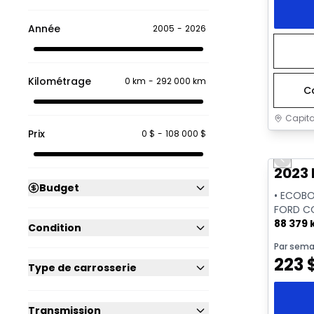
Année
2005
-
2026
Kilométrage
0 km
-
292 000 km
C
Capita
Prix
0 $
-
108 000 $
Très b
Previo
2023 
Budget
• ECOBO
FORD C
88 379
Condition
Par sema
223
Type de carrosserie
Transmission