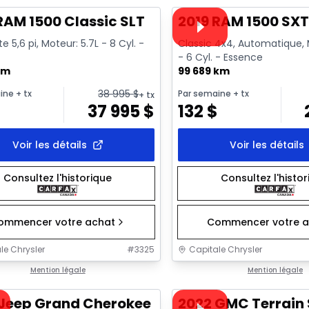
Vidéo disponible
RAM 1500 Classic SLT
2019 RAM 1500 SX
e 5,6 pi, Moteur: 5.7L - 8 Cyl. -
Classic 4x4, Automatique, 
- 6 Cyl. - Essence
km
99 689 km
38 995
$
ine
+ tx
Par semaine
+ tx
+ tx
$
37 995
$
132
$
Voir les détails
Voir les détails
Consultez l'historique
Consultez l'histo
ommencer votre achat
Commencer votre a
le Chrysler
#
3325
Capitale Chrysler
1/44
onne offre
Mention légale
Très bonne offre
Mention légale
sponible
Vidéo disponible
 Jeep Grand Cherokee Overland
2022 GMC Terrain 