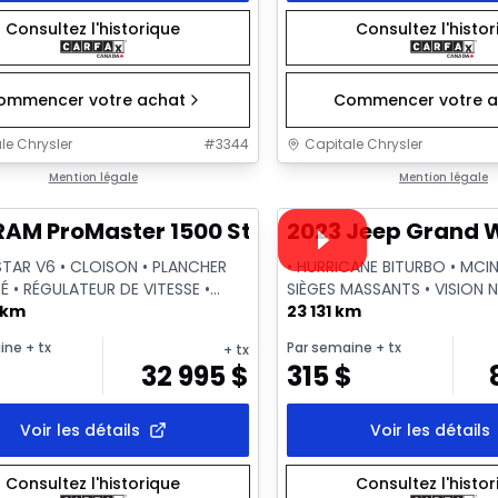
Consultez l'historique
Consultez l'histo
ommencer votre achat
Commencer votre a
le Chrysler
#
3344
Capitale Chrysler
1/2
onne offre
Mention légale
Très bonne offre
Mention légale
Vidéo disponible
RAM ProMaster 1500 Std Roof
2023 Jeep Grand Wa
STAR V6 • CLOISON • PLANCHER
• HURRICANE BITURBO • MCI
É • RÉGULATEUR DE VITESSE •
SIÈGES MASSANTS • VISION 
 km
QUADRA-LIFT
23 131 km
ine
+ tx
Par semaine
+ tx
+ tx
$
32 995
$
315
$
Voir les détails
Voir les détails
Consultez l'historique
Consultez l'histo