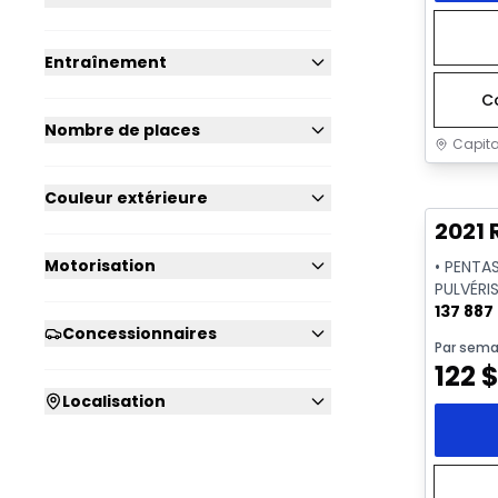
Entraînement
C
Nombre de places
Capita
Très b
Couleur extérieure
2021 
Motorisation
• PENTA
PULVÉRIS
CAMÉRA
137 887
Concessionnaires
Par sema
122
Localisation