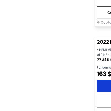
C
Capita
Très b
2022 
• HEMI V
ALPINE •
77 235
Par sema
163