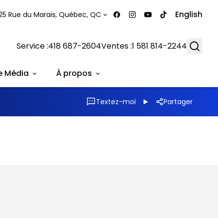
English
25 Rue du Marais, Québec, QC
Searc
Service :
418 687-2604
Ventes :
1 581 814-2244
e Média
À propos
Textez-moi
Partager