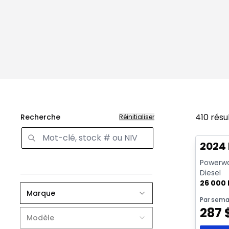
410
résu
Recherche
Réinitialiser
Très b
Vidéo di
2024
Powerwag
Diesel
26 000
Marque
Par sema
287
Modèle