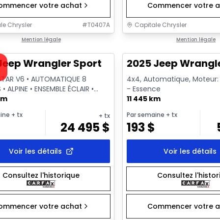
ommencer votre achat
Commencer votre a
le Chrysler
#
T0407A
Capitale Chrysler
1/19
onne offre
Mention légale
Très bonne offre
Mention légale
sponible
Jeep Wrangler Sport
2025 Jeep Wrangl
STAR V6 • AUTOMATIQUE 8
4x4, Automatique, Moteur: 3
 • ALPINE • ENSEMBLE ÉCLAIR •
- Essence
GE
km
11 445 km
ine
+ tx
Par semaine
+ tx
+ tx
24 495
$
193
$
Voir les détails
Voir les détails
Consultez l'historique
Consultez l'histo
ommencer votre achat
Commencer votre a