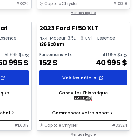
#
3320
Capitale Chrysler
#
D3318
1/2
1/2
Très bonne offre
Mention légale
iat
2023 Ford F150 XLT
 Essence
4x4, Moteur: 3.5L - 6 Cyl. - Essence
136 628 km
51 995
$
41 995
$
Par semaine
+ tx
+ tx
+ tx
50 995
$
152
$
40 995
$
Voir les détails
rique
Consultez l'historique
chat
Commencer votre achat
#
D3319
Capitale Chrysler
#
D3324
1/34
1/41
Très bonne offre
Mention légale