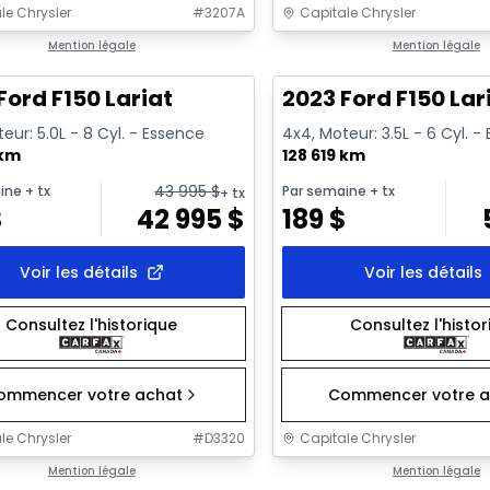
le Chrysler
#
3207A
Capitale Chrysler
1/2
onne offre
Mention légale
Très bonne offre
Mention légale
Ford F150 Lariat
2023 Ford F150 Lar
eur: 5.0L - 8 Cyl. - Essence
4x4, Moteur: 3.5L - 6 Cyl. -
 km
128 619 km
43 995
$
ine
+ tx
Par semaine
+ tx
+ tx
$
42 995
$
189
$
Voir les détails
Voir les détails
Consultez l'historique
Consultez l'histo
ommencer votre achat
Commencer votre a
le Chrysler
#
D3320
Capitale Chrysler
1/2
onne offre
Mention légale
Très bonne offre
Mention légale