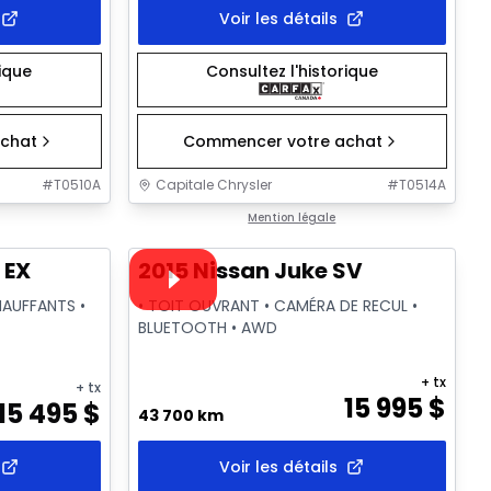
Voir les détails
rique
Consultez l'historique
chat
Commencer votre achat
#
T0510A
Capitale Chrysler
#
T0514A
1/2
1/18
Très bonne offre
Mention légale
Vidéo disponible
 EX
2015 Nissan Juke SV
HAUFFANTS •
• TOIT OUVRANT • CAMÉRA DE RECUL •
BLUETOOTH • AWD
+ tx
+ tx
15 995
$
15 495
$
43 700 km
Voir les détails