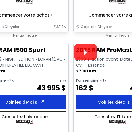
ommencer votre achat
Commencer votre a
le Chrysler
#
3317A
Capitale Chrysler
1/26
onne offre
Mention légale
Très bonne offre
Mention légale
Vidéo disponible
RAM 1500 Sport
2025 RAM ProMast
8 • NIGHT EDITION • ÉCRAN 12 PO •
2500 Traction avant, Moteur
 DIFFÉRENTIEL BLOCANT
Cyl. - Essence
 km
27 101 km
ine
+ tx
Par semaine
+ tx
+ tx
$
43 995
$
162
$
Voir les détails
Voir les détails
Consultez l'historique
Consultez l'histo