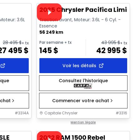
Vidéo disponible
T
2025 Chrysler Pacifica Limited
Moteur: 3.6L
Traction avant, Moteur: 3.6L - 6 Cyl. -
Essence
56 249 km
28 495
$
43 995
$
Par semaine
+ tx
+ tx
+ tx
27 495
$
145
$
42 995
$
Voir les détails
rique
Consultez l'historique
chat
Commencer votre achat
#
3314A
Capitale Chrysler
#
3316
1/32
1/37
Très bonne offre
Mention légale
Vidéo disponible
SLE
2022 RAM 1500 Rebel