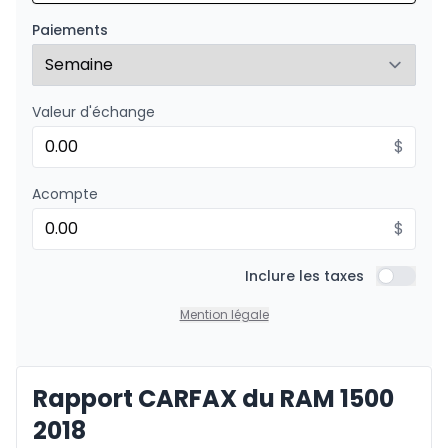
À partir de :
Financement sur 24 mois
369
$
/
Sem.
Paiements
0.00 $ d'acompte • 8.99%
Valeur d'échange
$
Acompte
$
Inclure les taxes
Inclure l
Mention légale
Rapport CARFAX du RAM 1500
2018