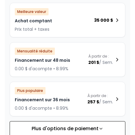
Meilleure valeur
35 000
$
Achat comptant
Prix total + taxes
Mensualité réduite
À partir de :
Financement sur 48 mois
201
$
/
Sem.
0.00 $ d'acompte • 8.99%
Plus populaire
À partir de :
Financement sur 36 mois
257
$
/
Sem.
0.00 $ d'acompte • 8.99%
Plus d'options de paiement
Financement sur 24 mois