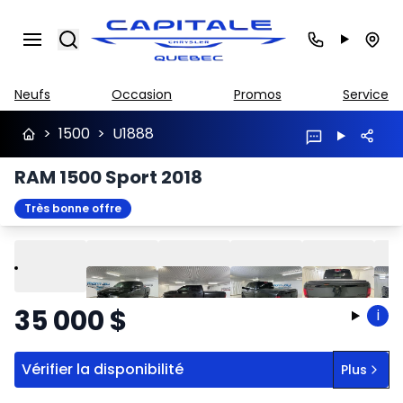
Search
Neufs
Occasion
Promos
Service
>
1500
>
U1888
RAM 1500 Sport 2018
Très bonne offre
Lire
Précédent
Suivant
35 000
$
i
Vérifier la disponibilité
Plus