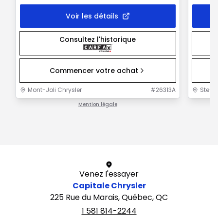
Voir les détails
Consultez l'historique
Commencer votre achat
Mont-Joli Chrysler
#
26313A
Ste-F
Mention légale
1 / 1
Venez l'essayer
Capitale Chrysler
225 Rue du Marais, Québec, QC
1 581 814-2244