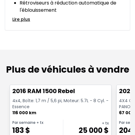
Rétroviseurs à réduction automatique de
l'éblouissement
Lire plus
Plus de véhicules à vendre
1/2
Très bonne offre
Très b
2016 RAM 1500 Rebel
2022
4x4, Boîte: 1,7 m / 5,6 pi, Moteur: 5.7L - 8 Cyl. -
4X4 Cre
Essence
PANORA
116 000 km
NOIR CR
67 000
Par semaine
+ tx
Par sem
+ tx
183
$
25 000
$
204