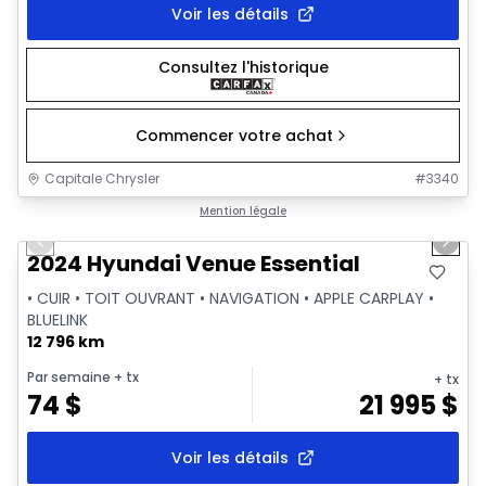
Voir les détails
Consultez l'historique
Commencer votre achat
Capitale Chrysler
#
3340
1/2
Très bonne offre
Mention légale
Previous slide
Next 
2024 Hyundai Venue Essential
• CUIR • TOIT OUVRANT • NAVIGATION • APPLE CARPLAY •
BLUELINK
12 796 km
Par semaine
+ tx
+ tx
74
$
21 995
$
Voir les détails