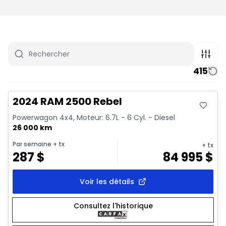
415
Très bonne offre
Vidéo disponible
2024 RAM 2500 Rebel
Powerwagon 4x4, Moteur: 6.7L - 6 Cyl. - Diesel
26 000 km
Par semaine
+ tx
+ tx
287
$
84 995
$
Voir les détails
Consultez l'historique