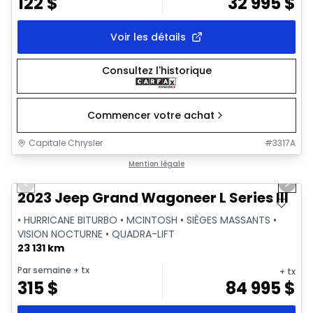
122
$
32 995
$
Voir les détails
Consultez l'historique
Commencer votre achat
Capitale Chrysler
#
3317A
1/28
Très bonne offre
Mention légale
Previous slide
Next 
Vidéo disponible
2023 Jeep Grand Wagoneer L Series III
• HURRICANE BITURBO • MCINTOSH • SIÈGES MASSANTS •
VISION NOCTURNE • QUADRA-LIFT
23 131 km
Par semaine
+ tx
+ tx
315
$
84 995
$