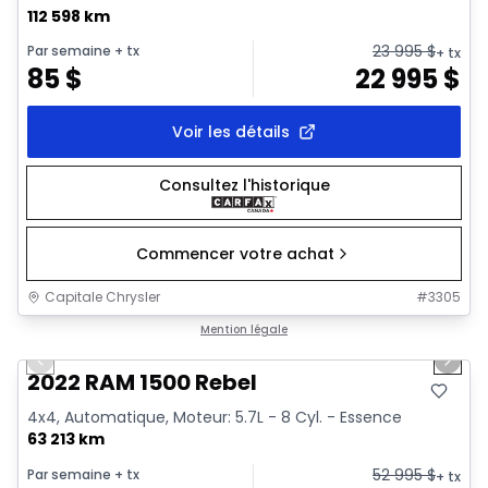
112 598 km
23 995
$
Par semaine
+ tx
+ tx
85
$
22 995
$
Voir les détails
Consultez l'historique
Commencer votre achat
Capitale Chrysler
#
3305
1/37
Très bonne offre
Mention légale
Previous slide
Next 
Vidéo disponible
2022 RAM 1500 Rebel
4x4, Automatique, Moteur: 5.7L - 8 Cyl. - Essence
63 213 km
52 995
$
Par semaine
+ tx
+ tx