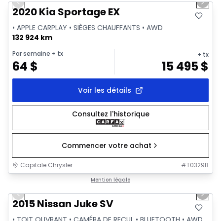
Previous slide
Next 
2020 Kia Sportage EX
• APPLE CARPLAY • SIÈGES CHAUFFANTS • AWD
132 924 km
Par semaine
+ tx
+ tx
64
$
15 495
$
Voir les détails
Consultez l'historique
Commencer votre achat
Capitale Chrysler
#
T0329B
1/18
Très bonne offre
Mention légale
Previous slide
Next 
Vidéo disponible
2015 Nissan Juke SV
• TOIT OUVRANT • CAMÉRA DE RECUL • BLUETOOTH • AWD