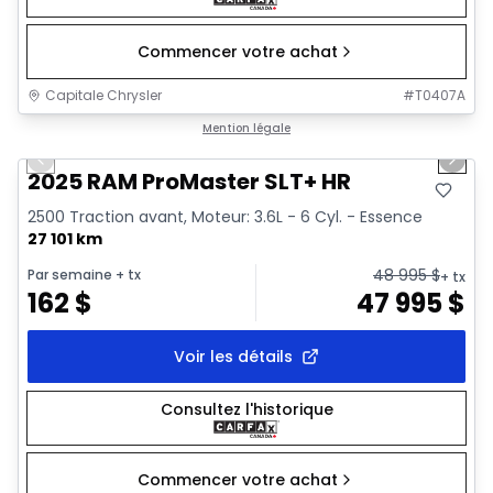
Commencer votre achat
Capitale Chrysler
#
T0407A
1/32
Très bonne offre
Mention légale
Previous slide
Next 
Vidéo disponible
2025 RAM ProMaster SLT+ HR
2500 Traction avant, Moteur: 3.6L - 6 Cyl. - Essence
27 101 km
48 995
$
Par semaine
+ tx
+ tx
162
$
47 995
$
Voir les détails
Consultez l'historique
Commencer votre achat