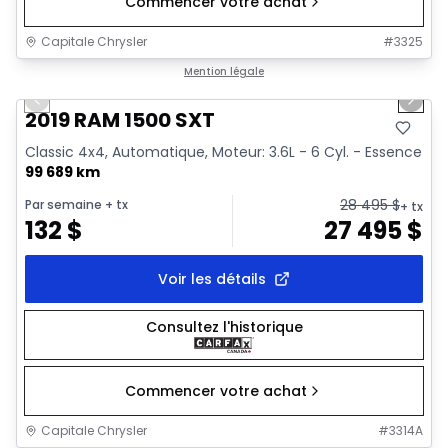
Commencer votre achat
Capitale Chrysler
#
3325
1/34
Très bonne offre
Mention légale
Previous slide
Next 
Vidéo disponible
2019 RAM 1500 SXT
Classic 4x4, Automatique, Moteur: 3.6L - 6 Cyl. - Essence
99 689 km
28 495
$
Par semaine
+ tx
+ tx
132
$
27 495
$
Voir les détails
Consultez l'historique
Commencer votre achat
Capitale Chrysler
#
3314A