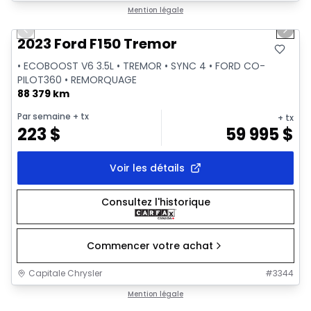
1/2
Très bonne offre
Mention légale
Previous slide
Next 
2023 Ford F150 Tremor
• ECOBOOST V6 3.5L • TREMOR • SYNC 4 • FORD CO-
PILOT360 • REMORQUAGE
88 379 km
Par semaine
+ tx
+ tx
223
$
59 995
$
Voir les détails
Consultez l'historique
Commencer votre achat
Capitale Chrysler
#
3344
1/2
Très bonne offre
Mention légale