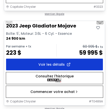
Capitale Chrysler
#
3323
1/38
Très bonne offre
Mention légale
Previous slide
Next 
Vidéo disponible
2023 Jeep Gladiator Mojave
Boîte: 5', Moteur: 3.6L - 6 Cyl. - Essence
24 900 km
60 995
$
Par semaine
+ tx
+ tx
223
$
59 995
$
Voir les détails
Consultez l'historique
Commencer votre achat
Capitale Chrysler
#
T0489A
1/19
Très bonne offre
Mention légale