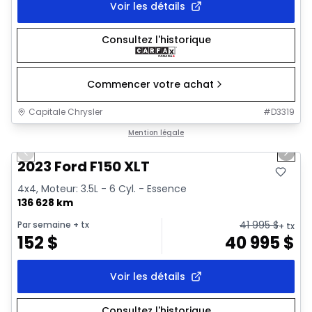
Voir les détails
Consultez l'historique
Commencer votre achat
Capitale Chrysler
#
D3319
1/2
Très bonne offre
Mention légale
Previous slide
Next 
2023 Ford F150 XLT
4x4, Moteur: 3.5L - 6 Cyl. - Essence
136 628 km
41 995
$
Par semaine
+ tx
+ tx
152
$
40 995
$
Voir les détails
Consultez l'historique