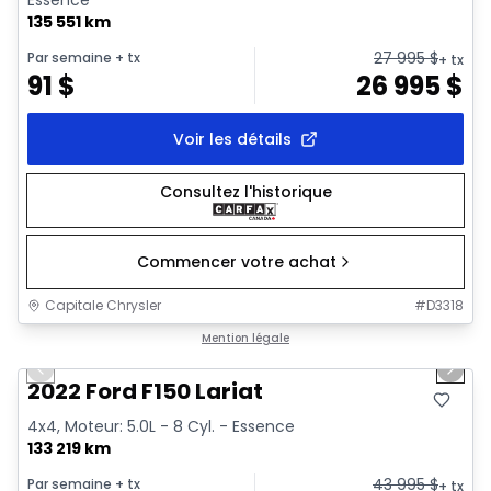
Essence
135 551 km
27 995
$
Par semaine
+ tx
+ tx
91
$
26 995
$
Voir les détails
Consultez l'historique
Commencer votre achat
Capitale Chrysler
#
D3318
1/2
Très bonne offre
Mention légale
Previous slide
Next 
2022 Ford F150 Lariat
4x4, Moteur: 5.0L - 8 Cyl. - Essence
133 219 km
43 995
$
Par semaine
+ tx
+ tx