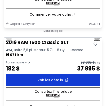
Commencer votre achat
Capitale Chrysler
#
D3324
1/2
Très bonne offre
Mention légale
Previous slide
Next 
2019 RAM 1500 Classic SLT
4x4, Boîte 5,6 pi, Moteur: 5.7L - 8 Cyl. - Essence
16 075 km
38 995
$
Par semaine
+ tx
+ tx
182
$
37 995
$
Voir les détails
Consultez l'historique