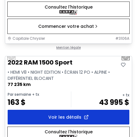
Consultez l'historique
Commencer votre achat
Capitale Chrysler
#
3106A
1/26
Très bonne offre
Mention légale
Previous slide
Next 
2022 RAM 1500 Sport
• HEMI V8 • NIGHT EDITION • ÉCRAN 12 PO • ALPINE •
DIFFÉRENTIEL BLOCANT
77 235 km
Par semaine
+ tx
+ tx
163
$
43 995
$
Voir les détails
Consultez l'historique