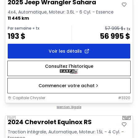
2025 Jeep Wrangler Sahara
4x4, Automatique, Moteur: 3.6L - 6 Cyl. - Essence
11 445 km
57 995
$
Par semaine
+ tx
+ tx
193
$
56 995
$
Voir les détails
Consultez l'historique
Commencer votre achat
Capitale Chrysler
#
3320
1/35
Très bonne offre
Mention légale
Previous slide
Next 
Vidéo disponible
2024 Chevrolet Equinox RS
Traction intégrale, Automatique, Moteur: 1.5L - 4 Cyl. -