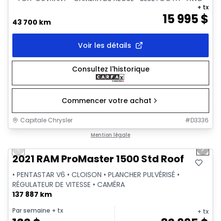
+ tx
15 995
$
43 700 km
Voir les détails
Consultez l'historique
Commencer votre achat
Capitale Chrysler
#
D3336
1/2
Très bonne offre
Mention légale
Previous slide
Next 
2021 RAM ProMaster 1500 Std Roof
• PENTASTAR V6 • CLOISON • PLANCHER PULVÉRISÉ •
RÉGULATEUR DE VITESSE • CAMÉRA
137 887 km
Par semaine
+ tx
+ tx