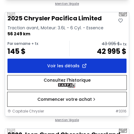
1/41
Très bonne offre
Mention légale
Previous slide
Next 
Vidéo disponible
2025 Chrysler Pacifica Limited
Traction avant, Moteur: 3.6L - 6 Cyl. - Essence
56 249 km
43 995
$
Par semaine
+ tx
+ tx
145
$
42 995
$
Voir les détails
Consultez l'historique
Commencer votre achat
Capitale Chrysler
#
3316
1/44
Très bonne offre
Mention légale
Previous slide
Next 
Vidéo disponible