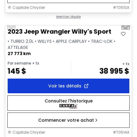
Capitale Chrysler
#
T0510A
1/2
Très bonne offre
Mention légale
Previous slide
Next 
2023 Jeep Wrangler Willy's Sport
• TURBO 2.0L • WILLYS • APPLE CARPLAY • TRAC-LOK •
ATTELAGE
27 773 km
Par semaine
+ tx
+ tx
145
$
38 995
$
Voir les détails
Consultez l'historique
Commencer votre achat
Capitale Chrysler
#
T0514A