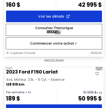
160
$
42 995
$
Voir les détails
Consultez l'historique
Commencer votre achat
Capitale Chrysler
#
D3320
1/2
Très bonne offre
Mention légale
Previous slide
Next 
2023 Ford F150 Lariat
4x4, Moteur: 3.5L - 6 Cyl. - Essence
128 619 km
51 995
$
Par semaine
+ tx
+ tx
189
$
50 995
$