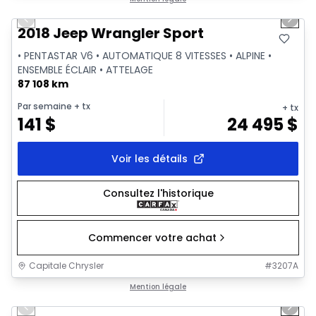
Previous slide
Next 
Vidéo disponible
2018 Jeep Wrangler Sport
• PENTASTAR V6 • AUTOMATIQUE 8 VITESSES • ALPINE •
ENSEMBLE ÉCLAIR • ATTELAGE
87 108 km
Par semaine
+ tx
+ tx
141
$
24 495
$
Voir les détails
Consultez l'historique
Commencer votre achat
Capitale Chrysler
#
3207A
1/2
Très bonne offre
Mention légale
Previous slide
Next 