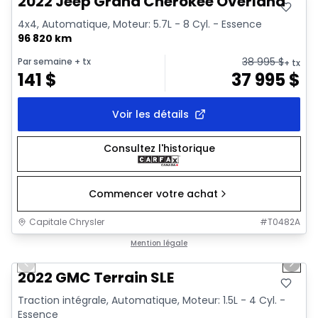
2022 Jeep Grand Cherokee Overland
4x4, Automatique, Moteur: 5.7L - 8 Cyl. - Essence
96 820 km
38 995
$
Par semaine
+ tx
+ tx
141
$
37 995
$
Voir les détails
Consultez l'historique
Commencer votre achat
Capitale Chrysler
#
T0482A
1/32
Très bonne offre
Mention légale
Previous slide
Next 
Vidéo disponible
2022 GMC Terrain SLE
Traction intégrale, Automatique, Moteur: 1.5L - 4 Cyl. -
Essence