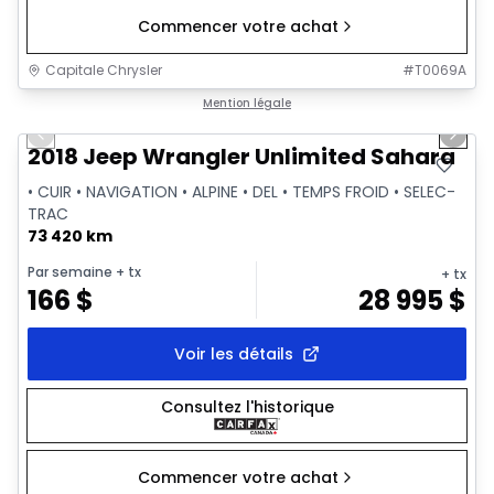
Commencer votre achat
Capitale Chrysler
#
T0069A
1/2
Très bonne offre
Mention légale
Previous slide
Next 
2018 Jeep Wrangler Unlimited Sahara
• CUIR • NAVIGATION • ALPINE • DEL • TEMPS FROID • SELEC-
TRAC
73 420 km
Par semaine
+ tx
+ tx
166
$
28 995
$
Voir les détails
Consultez l'historique
Commencer votre achat