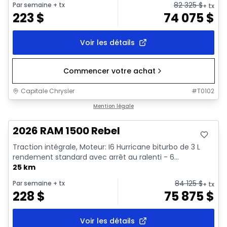
82 325
$
Par semaine
+ tx
+ tx
223
$
74 075
$
Voir les détails
Commencer votre achat
Capitale Chrysler
#
T0102
En stock
Mention légale
2026 RAM 1500 Rebel
Traction intégrale, Moteur: I6 Hurricane biturbo de 3 L
rendement standard avec arrêt au ralenti - 6...
25 km
84 125
$
Par semaine
+ tx
+ tx
228
$
75 875
$
Voir les détails