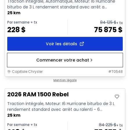
Traction intégrale, Automatique, Moteur: I6 Hurricane
biturbo de 3 L rendement standard avec arrêt a...
25 km
84 125
$
Par semaine
+ tx
+ tx
228
$
75 875
$
Voir les détails
Commencer votre achat
Capitale Chrysler
#
T0548
En stock
Mention légale
2026 RAM 1500 Rebel
Traction intégrale, Moteur: I6 Hurricane biturbo de 3 L
rendement standard avec arrêt au ralenti - 6...
25 km
84 225
$
Par semaine
+ tx
+ tx