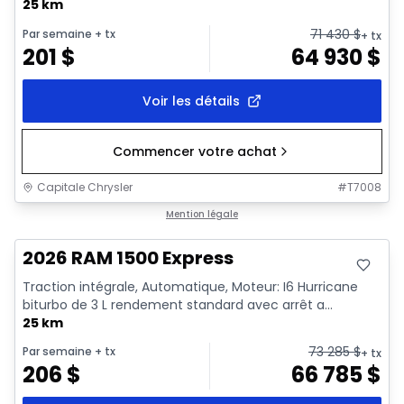
25 km
71 430
$
Par semaine
+ tx
+ tx
201
$
64 930
$
Voir les détails
Commencer votre achat
Capitale Chrysler
#
T7008
En stock
Mention légale
2026 RAM 1500 Express
Traction intégrale, Automatique, Moteur: I6 Hurricane
biturbo de 3 L rendement standard avec arrêt a...
25 km
73 285
$
Par semaine
+ tx
+ tx
206
$
66 785
$