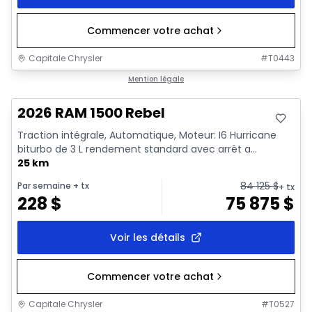
Commencer votre achat
Capitale Chrysler
#
T0443
En stock
Mention légale
2026 RAM 1500 Rebel
Traction intégrale, Automatique, Moteur: I6 Hurricane
biturbo de 3 L rendement standard avec arrêt a...
25 km
84 125
$
Par semaine
+ tx
+ tx
228
$
75 875
$
Voir les détails
Commencer votre achat
Capitale Chrysler
#
T0527