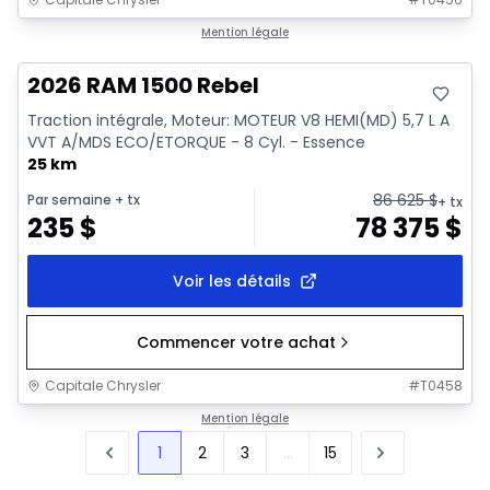
En stock
Mention légale
2026 RAM 1500 Rebel
Traction intégrale, Moteur: MOTEUR V8 HEMI(MD) 5,7 L A
VVT A/MDS ECO/ETORQUE - 8 Cyl. - Essence
25 km
86 625
$
Par semaine
+ tx
+ tx
235
$
78 375
$
Voir les détails
Commencer votre achat
Capitale Chrysler
#
T0458
Mention légale
1
2
3
...
15