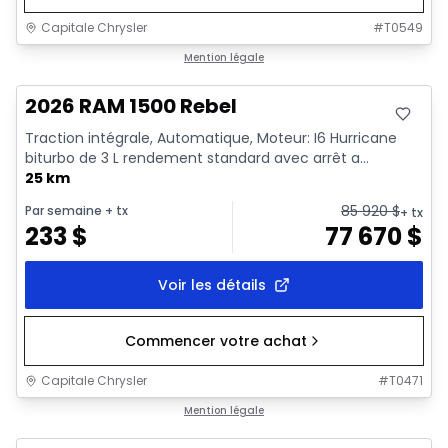
Capitale Chrysler
#
T0549
En stock
Mention légale
2026 RAM 1500 Rebel
Traction intégrale, Automatique, Moteur: I6 Hurricane
biturbo de 3 L rendement standard avec arrêt a...
25 km
85 920
$
Par semaine
+ tx
+ tx
233
$
77 670
$
Voir les détails
Commencer votre achat
Capitale Chrysler
#
T0471
En stock
Mention légale