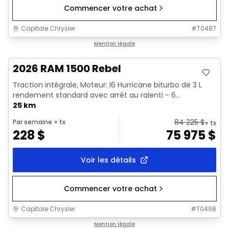
Commencer votre achat
Capitale Chrysler
#
T0487
En stock
Mention légale
2026 RAM 1500 Rebel
Traction intégrale, Moteur: I6 Hurricane biturbo de 3 L
rendement standard avec arrêt au ralenti - 6...
25 km
84 225
$
Par semaine
+ tx
+ tx
228
$
75 975
$
Voir les détails
Commencer votre achat
Capitale Chrysler
#
T0498
En stock
Mention légale