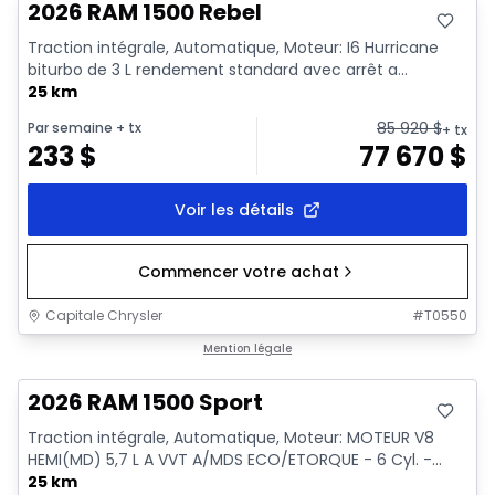
2026 RAM 1500 Rebel
Traction intégrale, Automatique, Moteur: I6 Hurricane
biturbo de 3 L rendement standard avec arrêt a...
25 km
85 920
$
Par semaine
+ tx
+ tx
233
$
77 670
$
Voir les détails
Commencer votre achat
Capitale Chrysler
#
T0550
En stock
Mention légale
2026 RAM 1500 Sport
Traction intégrale, Automatique, Moteur: MOTEUR V8
HEMI(MD) 5,7 L A VVT A/MDS ECO/ETORQUE - 6 Cyl. -...
25 km