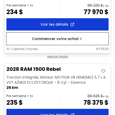
86 220
$
Par semaine
+ tx
+ tx
234
$
77 970
$
Voir les détails
Commencer votre achat
Capitale Chrysler
#
T0529
En stock
Mention légale
2026 RAM 1500 Rebel
Traction intégrale, Moteur: MOTEUR V8 HEMI(MD) 5,7 L A
VVT A/MDS ECO/ETORQUE - 8 Cyl. - Essence
25 km
86 625
$
Par semaine
+ tx
+ tx
235
$
78 375
$
Voir les détails