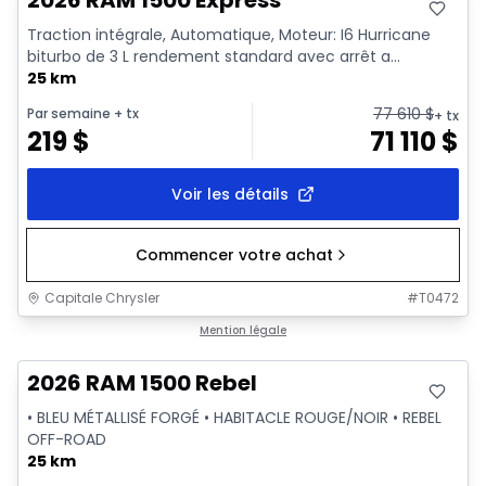
2026 RAM 1500 Express
Traction intégrale, Automatique, Moteur: I6 Hurricane
biturbo de 3 L rendement standard avec arrêt a...
25 km
77 610
$
Par semaine
+ tx
+ tx
219
$
71 110
$
Voir les détails
Commencer votre achat
Capitale Chrysler
#
T0472
En stock
Mention légale
2026 RAM 1500 Rebel
• BLEU MÉTALLISÉ FORGÉ • HABITACLE ROUGE/NOIR • REBEL
OFF-ROAD
25 km