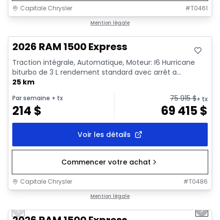
Capitale Chrysler
#
T0461
En stock
Mention légale
2026 RAM 1500 Express
Traction intégrale, Automatique, Moteur: I6 Hurricane
biturbo de 3 L rendement standard avec arrêt a...
25 km
75 915
$
Par semaine
+ tx
+ tx
214
$
69 415
$
Voir les détails
Commencer votre achat
Capitale Chrysler
#
T0486
1/16
En stock
Mention légale
Previous slide
Next 