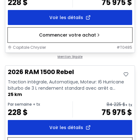
228
$
75 975
$
Voir les détails
Commencer votre achat
Capitale Chrysler
#
T0485
En stock
Mention légale
2026 RAM 1500 Rebel
Traction intégrale, Automatique, Moteur: I6 Hurricane
biturbo de 3 L rendement standard avec arrêt a...
25 km
84 225
$
Par semaine
+ tx
+ tx
228
$
75 975
$
Voir les détails