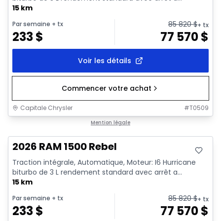
15 km
85 820
$
Par semaine
+ tx
+ tx
233
$
77 570
$
Voir les détails
Commencer votre achat
Capitale Chrysler
#
T0509
En stock
Mention légale
2026 RAM 1500 Rebel
Traction intégrale, Automatique, Moteur: I6 Hurricane
biturbo de 3 L rendement standard avec arrêt a...
15 km
85 820
$
Par semaine
+ tx
+ tx
233
$
77 570
$