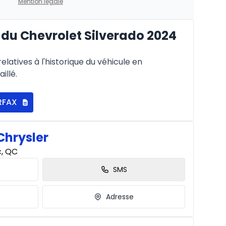
Mention légale
du Chevrolet Silverado 2024
À partir de :
is
506
$
/
Sem.
latives à l'historique du véhicule en
%
illé.
RFAX
À partir de :
is
727
$
/
Sem.
%
Chrysler
c, QC
SMS
Adresse