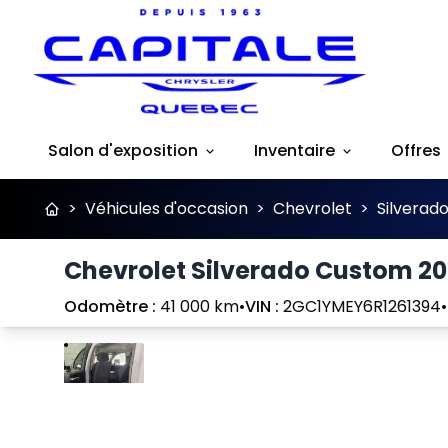
Salon d'exposition
Inventaire
Offres
>
Véhicules d'occasion
>
Chevrolet
>
Silverad
Chevrolet Silverado Custom 2
Odomètre :
41 000 km
•
VIN :
2GC1YMEY6R1261394
•
Arrêter
Précédent
Suivant