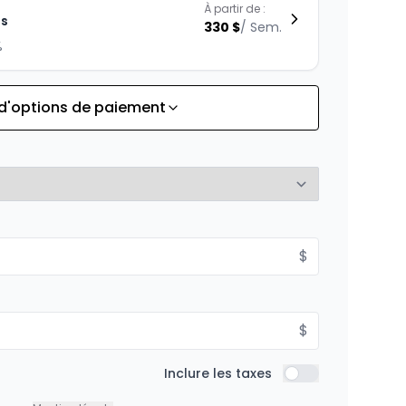
À partir de :
is
330
$
/
Sem.
%
 d'options de paiement
À partir de :
is
256
$
/
Sem.
%
À partir de :
$
is
287
$
/
Sem.
%
$
À partir de :
Inclure les taxes
is
Inclure les taxes
396
$
/
Sem.
%