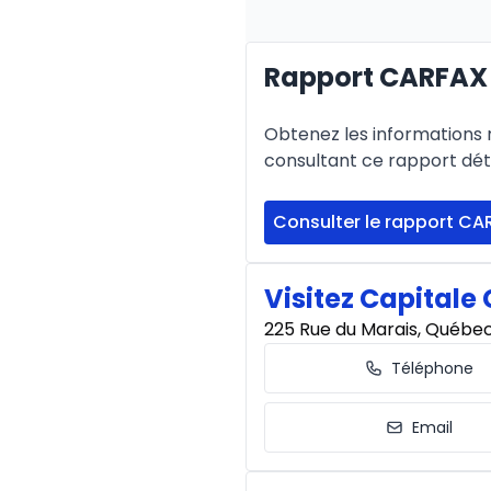
Rapport CARFAX 
Financement sur 36 mois
Financement sur 36 mo
Obtenez les informations re
0.00 $ d'acompte • 8.99
consultant ce rapport déta
Consulter le rapport CA
Financement sur 24 mois
Financement sur 24 mo
0.00 $ d'acompte • 8.99
Visitez Capitale 
225 Rue du Marais, Québe
Téléphone
Email