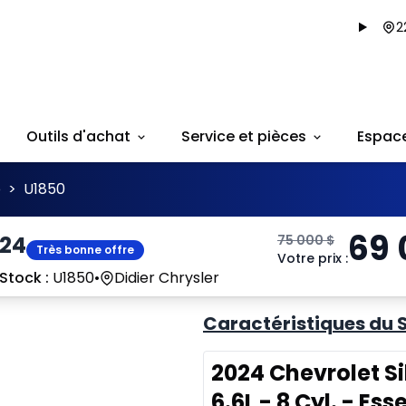
2
Outils d'achat
Service et pièces
Espac
o
>
U1850
69
024
75 000
$
Très bonne offre
Votre prix
:
Stock :
U1850
•
Didier Chrysler
Caractéristiques du 
2024 Chevrolet S
6.6L - 8 Cyl. - Es