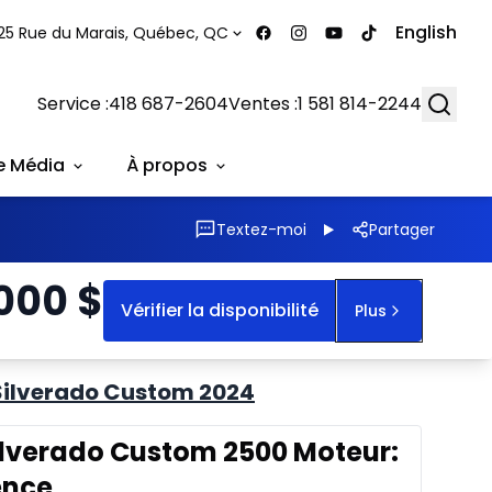
English
25 Rue du Marais, Québec, QC
Searc
Service :
418 687-2604
Ventes :
1 581 814-2244
e Média
À propos
Textez-moi
Partager
 000
$
Vérifier la disponibilité
Plus
Silverado Custom 2024
ilverado Custom 2500 Moteur:
sence