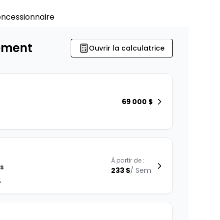
oncessionnaire
ement
Ouvrir la calculatrice
69 000
$
À partir de :
is
233
$
/
Sem.
%