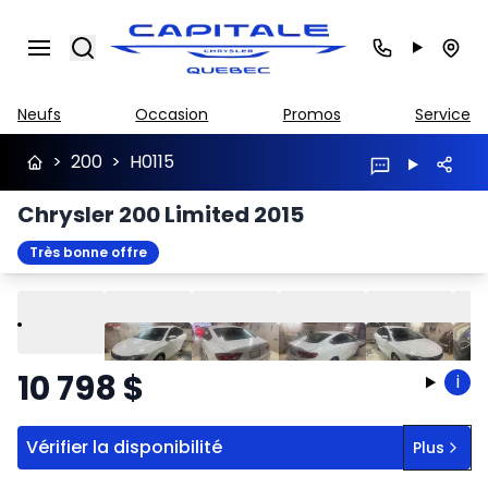
Search
Neufs
Occasion
Promos
Service
>
200
>
H0115
Chrysler 200 Limited 2015
Très bonne offre
Lire
Précédent
Suivant
10 798
$
i
Vérifier la disponibilité
Plus