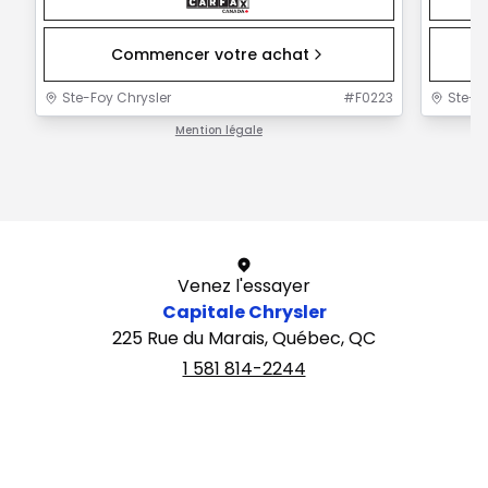
Commencer votre achat
Ste-Foy Chrysler
#
F0223
Ste-F
Mention légale
1 / 1
Venez l'essayer
Capitale Chrysler
225 Rue du Marais, Québec, QC
1 581 814-2244