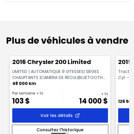
Plus de véhicules à vendre
1/15
Très bonne offre
Très b
2016 Chrysler 200 Limited
2015 
LIMITED | AUTOMATIQUE 9 VITESSES| SIEGES
Tractio
CHAUFFANTS |CAMERA DE RECUL|BLUETOOTH
Cyl. - 
|DEMARRAGE BOUTON POU...
48 000 km
Par semaine
+ tx
+ tx
103
$
14 000
$
126 50
Voir les détails
Consultez l'historique