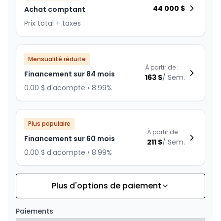
44 000
$
Achat comptant
Prix total + taxes
Mensualité réduite
À partir de :
Financement sur 84 mois
163
$
/
Sem.
0.00 $ d'acompte • 8.99%
Plus populaire
À partir de :
Financement sur 60 mois
211
$
/
Sem.
0.00 $ d'acompte • 8.99%
Plus d'options de paiement
Financement sur 72 mois
À partir de :
Financement sur 72 mois
183
$
/
Sem.
Paiements
0.00 $ d'acompte • 8.99%