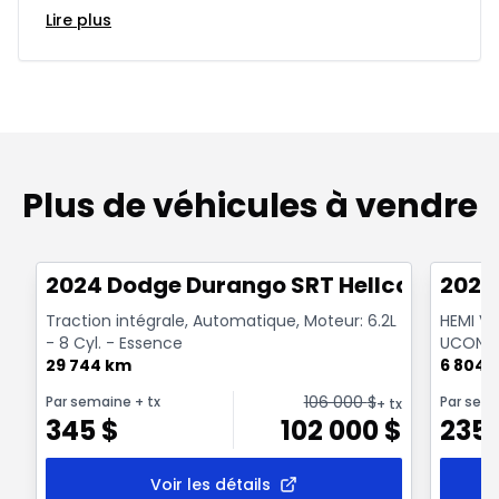
Lire plus
Plus de véhicules à vendre
1/26
Très bonne offre
Très b
2024 Dodge Durango SRT Hellcat
2025
Traction intégrale, Automatique, Moteur: 6.2L
HEMI V8
- 8 Cyl. - Essence
UCONNEC
29 744 km
6 804 
106 000
$
Par semaine
+ tx
Par sem
+ tx
345
$
102 000
$
235
Voir les détails