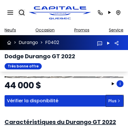
Search
Neufs
Occasion
Promos
Service
>
Durango
>
F0402
Dodge Durango GT 2022
Très bonne offre
Arrêter
Précédent
Suivant
44 000
$
i
Vérifier la disponibilité
Plus
Caractéristiques du Durango GT 2022