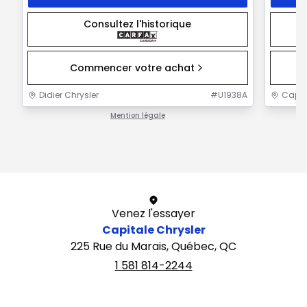
Consultez l'historique
Commencer votre achat
Didier Chrysler
#
U1938A
Capit
Mention légale
1 / 1
Venez l'essayer
Capitale Chrysler
225 Rue du Marais, Québec, QC
1 581 814-2244