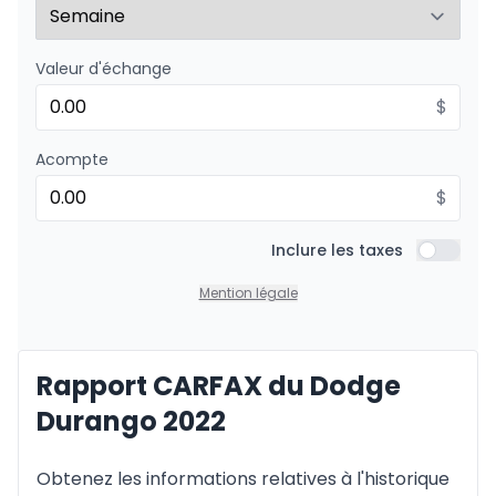
Valeur d'échange
Financement sur 48 mois
À partir de :
Financement sur 48 mois
$
253
$
/
Sem.
0.00 $ d'acompte • 8.99%
Acompte
$
Financement sur 36 mois
À partir de :
Financement sur 36 mois
Inclure les taxes
323
$
/
Sem.
Inclure l
0.00 $ d'acompte • 8.99%
Mention légale
Financement sur 24 mois
Rapport CARFAX du Dodge
À partir de :
Financement sur 24 mois
464
$
/
Sem.
Durango 2022
0.00 $ d'acompte • 8.99%
Obtenez les informations relatives à l'historique