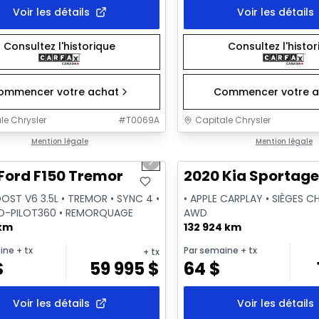
Voir les détails
Voir les détails
Consultez l'historique
Consultez l'histo
ommencer votre achat
Commencer votre a
le Chrysler
#
T0069A
Capitale Chrysler
1/2
onne offre
Mention légale
Très bonne offre
Mention légale
us slide
Next slide
Ford F150 Tremor
2020 Kia Sportage
OST V6 3.5L • TREMOR • SYNC 4 •
• APPLE CARPLAY • SIÈGES C
O-PILOT360 • REMORQUAGE
AWD
 km
132 924 km
ine
+ tx
Par semaine
+ tx
+ tx
$
59 995
$
64
$
Voir les détails
Voir les détails