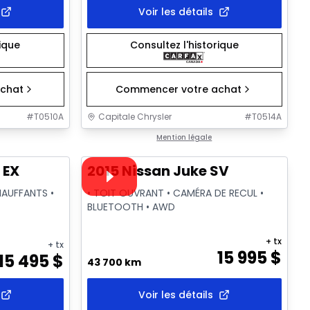
Voir les détails
rique
Consultez l'historique
chat
Commencer votre achat
#
T0510A
Capitale Chrysler
#
T0514A
1/2
1/18
Très bonne offre
Mention légale
Vidéo disponible
 EX
2015 Nissan Juke SV
HAUFFANTS •
• TOIT OUVRANT • CAMÉRA DE RECUL •
BLUETOOTH • AWD
+ tx
+ tx
15 995
$
15 495
$
43 700 km
Voir les détails