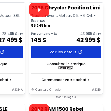
Vidéo disponible
T
2025 Chrysler Pacifica Limited
Moteur: 3.6L
Traction avant, Moteur: 3.6L - 6 Cyl. -
Essence
56 249 km
28 495
$
43 995
$
Par semaine
+ tx
+ tx
+ tx
27 495
$
145
$
42 995
$
Voir les détails
rique
Consultez l'historique
chat
Commencer votre achat
#
3314A
Capitale Chrysler
#
3316
1/32
1/37
Très bonne offre
Mention légale
Vidéo disponible
SLE
2022 RAM 1500 Rebel