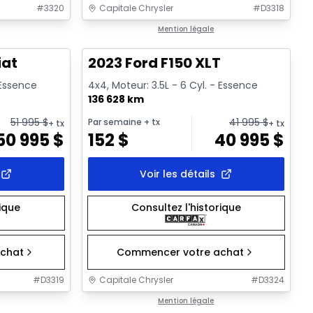
#
3320
Capitale Chrysler
#
D3318
1/2
1/2
Très bonne offre
Mention légale
iat
2023 Ford F150 XLT
 Essence
4x4, Moteur: 3.5L - 6 Cyl. - Essence
136 628 km
51 995
$
41 995
$
Par semaine
+ tx
+ tx
+ tx
50 995
$
152
$
40 995
$
Voir les détails
rique
Consultez l'historique
chat
Commencer votre achat
#
D3319
Capitale Chrysler
#
D3324
1/34
1/41
Très bonne offre
Mention légale