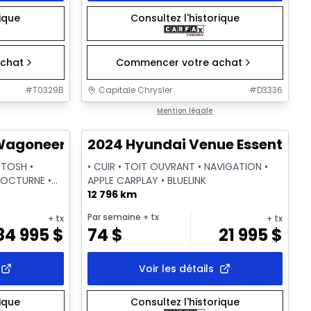
rique
Consultez l'historique
chat
Commencer votre achat
#
T0329B
Capitale Chrysler
#
D3336
1/28
1/2
Très bonne offre
Mention légale
goneer L Series III
2024 Hyundai Venue Essential
NTOSH •
• CUIR • TOIT OUVRANT • NAVIGATION •
NOCTURNE •
APPLE CARPLAY • BLUELINK
12 796 km
Par semaine
+ tx
+ tx
+ tx
84 995
$
74
$
21 995
$
Voir les détails
rique
Consultez l'historique