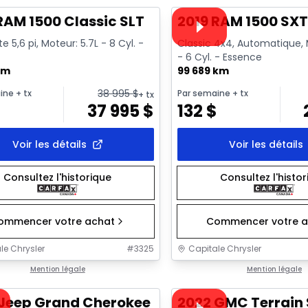
Vidéo disponible
RAM 1500 Classic SLT
2019 RAM 1500 SX
e 5,6 pi, Moteur: 5.7L - 8 Cyl. -
Classic 4x4, Automatique, 
- 6 Cyl. - Essence
km
99 689 km
38 995
$
ine
+ tx
Par semaine
+ tx
+ tx
$
37 995
$
132
$
Voir les détails
Voir les détails
Consultez l'historique
Consultez l'histo
ommencer votre achat
Commencer votre a
le Chrysler
#
3325
Capitale Chrysler
1/44
onne offre
Mention légale
Très bonne offre
Mention légale
sponible
Vidéo disponible
 Jeep Grand Cherokee Overland
2022 GMC Terrain 