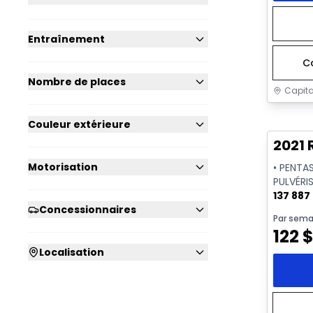
Entraînement
C
Nombre de places
Capita
Très b
Couleur extérieure
2021 
Motorisation
• PENTA
PULVÉRIS
CAMÉRA
137 887
Concessionnaires
Par sema
122
Localisation