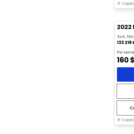
Capita
Très b
2022 
4x4, Mot
133 219
Par sema
160
C
Capita
Très b