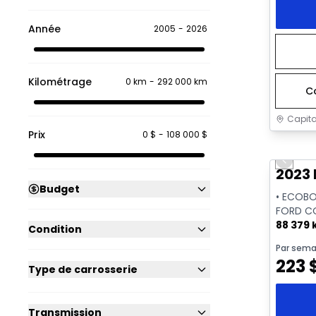
Année
2005
-
2026
Kilométrage
0 km
-
292 000 km
C
Capita
Prix
0 $
-
108 000 $
Très b
Previo
2023 
Budget
• ECOBO
FORD C
88 379
Condition
Par sema
223
Type de carrosserie
Transmission