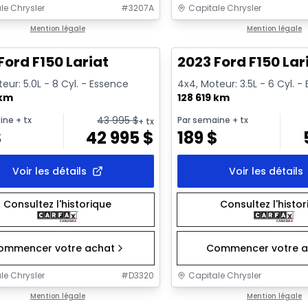
le Chrysler
#
3207A
Capitale Chrysler
1/2
onne offre
Mention légale
Très bonne offre
Mention légale
Ford F150 Lariat
2023 Ford F150 Lar
eur: 5.0L - 8 Cyl. - Essence
4x4, Moteur: 3.5L - 6 Cyl. -
 km
128 619 km
43 995
$
ine
+ tx
Par semaine
+ tx
+ tx
$
42 995
$
189
$
Voir les détails
Voir les détails
Consultez l'historique
Consultez l'histo
ommencer votre achat
Commencer votre a
le Chrysler
#
D3320
Capitale Chrysler
1/2
onne offre
Mention légale
Très bonne offre
Mention légale