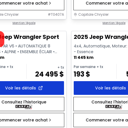
ommencer votre achat
Commencer votre a
le Chrysler
#
T0407A
Capitale Chrysler
1/19
onne offre
Mention légale
Très bonne offre
Mention légale
sponible
Jeep Wrangler Sport
2025 Jeep Wrangl
STAR V6 • AUTOMATIQUE 8
4x4, Automatique, Moteur: 3
 • ALPINE • ENSEMBLE ÉCLAIR •
- Essence
GE
km
11 445 km
ine
+ tx
Par semaine
+ tx
+ tx
24 495
$
193
$
Voir les détails
Voir les détails
Consultez l'historique
Consultez l'histo
ommencer votre achat
Commencer votre a