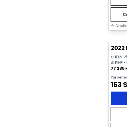
C
Capita
Très b
2022 
• HEMI V
ALPINE •
77 235
Par sema
163