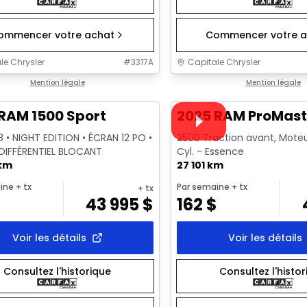
ommencer votre achat
Commencer votre a
le Chrysler
#
3317A
Capitale Chrysler
1/26
onne offre
Mention légale
Très bonne offre
Mention légale
Vidéo disponible
RAM 1500 Sport
2025 RAM ProMast
8 • NIGHT EDITION • ÉCRAN 12 PO •
2500 Traction avant, Moteur
 DIFFÉRENTIEL BLOCANT
Cyl. - Essence
 km
27 101 km
ine
+ tx
Par semaine
+ tx
+ tx
$
43 995
$
162
$
Voir les détails
Voir les détails
Consultez l'historique
Consultez l'histo