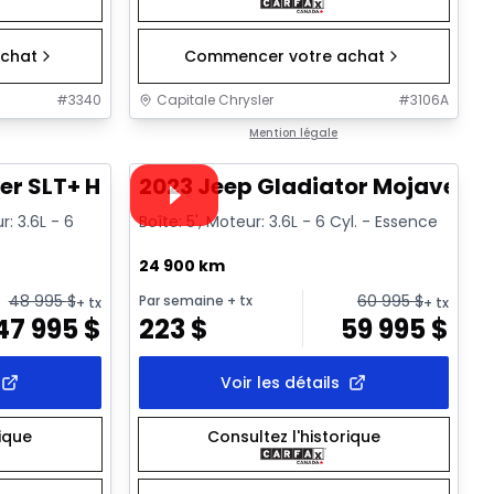
chat
Commencer votre achat
#
3340
Capitale Chrysler
#
3106A
1/32
1/38
Très bonne offre
Mention légale
Vidéo disponible
er SLT+ HR
2023 Jeep Gladiator Mojave
: 3.6L - 6
Boîte: 5', Moteur: 3.6L - 6 Cyl. - Essence
24 900 km
48 995
$
60 995
$
Par semaine
+ tx
+ tx
+ tx
47 995
$
223
$
59 995
$
Voir les détails
rique
Consultez l'historique