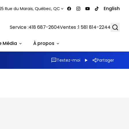
English
25 Rue du Marais, Québec, QC
Searc
Service :
418 687-2604
Ventes :
1 581 814-2244
e Média
À propos
Textez-moi
Partager