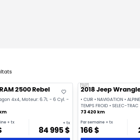
ltats
onne offre
Très bonne offre
Previous slide
sponible
 RAM 2500 Rebel
2018 Jeep Wrangle
on 4x4, Moteur: 6.7L - 6 Cyl. -
• CUIR • NAVIGATION • ALPINE
TEMPS FROID • SELEC-TRAC
 km
73 420 km
ine
+ tx
Par semaine
+ tx
+ tx
$
84 995
$
166
$