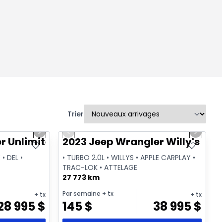
Trier
1/2
1/2
Très bonne offre
Next slide
Previous slide
Next sl
r Unlimited Sahara
2023 Jeep Wrangler Willy's Spo
 • DEL •
• TURBO 2.0L • WILLYS • APPLE CARPLAY •
TRAC-LOK • ATTELAGE
27 773 km
Par semaine
+ tx
+ tx
+ tx
28 995
$
145
$
38 995
$