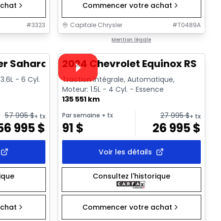
chat
Commencer votre achat
#
3323
Capitale Chrysler
#
T0489A
1/2
1/35
Très bonne offre
Mention légale
Vidéo disponible
er Sahara
2024 Chevrolet Equinox RS
.6L - 6 Cyl.
Traction intégrale, Automatique,
Moteur: 1.5L - 4 Cyl. - Essence
135 551 km
57 995
$
27 995
$
Par semaine
+ tx
+ tx
+ tx
56 995
$
91
$
26 995
$
Voir les détails
rique
Consultez l'historique
chat
Commencer votre achat