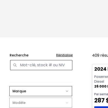
409
résu
Recherche
Réinitialiser
Très b
Vidéo di
2024
Powerwag
Diesel
26 000
Marque
Par sema
287
Modèle