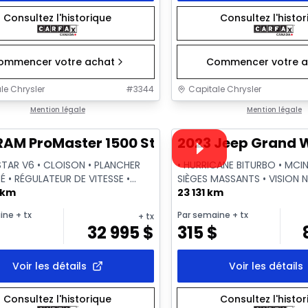
Consultez l'historique
Consultez l'histo
ommencer votre achat
Commencer votre a
le Chrysler
#
3344
Capitale Chrysler
1/2
onne offre
Mention légale
Très bonne offre
Mention légale
Vidéo disponible
RAM ProMaster 1500 Std Roof
2023 Jeep Grand Wa
STAR V6 • CLOISON • PLANCHER
• HURRICANE BITURBO • MCI
É • RÉGULATEUR DE VITESSE •
SIÈGES MASSANTS • VISION 
 km
QUADRA-LIFT
23 131 km
ine
+ tx
Par semaine
+ tx
+ tx
$
32 995
$
315
$
Voir les détails
Voir les détails
Consultez l'historique
Consultez l'histo