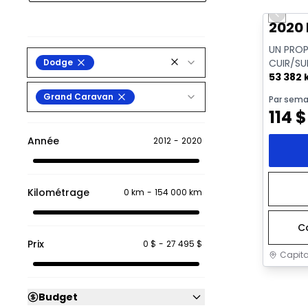
Previo
Vidéo di
2020
UN PROP
Dodge
CUIR/SU
53 382
Grand Caravan
Par sema
114
$
Année
2012
-
2020
Kilométrage
0 km
-
154 000 km
C
Prix
0 $
-
27 495 $
Capita
Budget