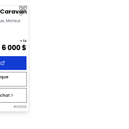
Next slide
 Caravan SE
ue, Moteur:
+ tx
6 000
$
rique
chat
#
H0319