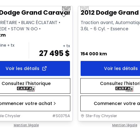
us slide
Next slide
Previous slide
sponible
 Dodge Grand Caravan Premium Plus
2012 Dodge Grand
RIÉTAIRE • BLANC ÉCLATANT •
Traction avant, Automatiq
EDE • STOW ’N GO •
3.6L - 6 Cyl. - Essence
 km
ine
+ tx
+ tx
27 495
$
154 000 km
Voir les détails
Voir les détails
Consultez l'historique
Consultez l'histo
ommencer votre achat
Commencer votre a
le Chrysler
#
S0375A
Ste-Foy Chrysler
Mention légale
Mention légale