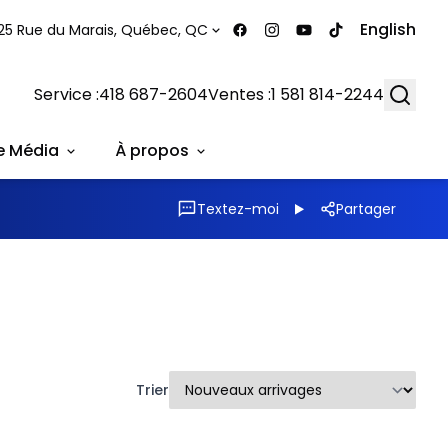
English
25 Rue du Marais, Québec, QC
Searc
Service :
418 687-2604
Ventes :
1 581 814-2244
e Média
À propos
Textez-moi
Partager
Trier
1/13