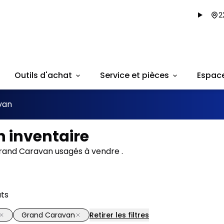
2
Outils d'achat
Service et pièces
Espac
van
 inventaire
rand Caravan usagés à vendre .
ats
Grand Caravan
Retirer les filtres
1/30
onne offre
Très bonne offre