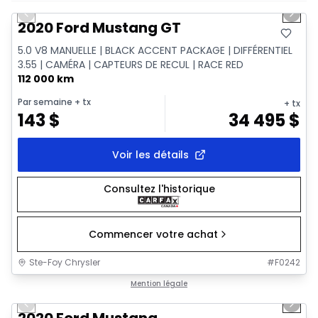
Previous slide
Next 
2020 Ford Mustang GT
5.0 V8 MANUELLE | BLACK ACCENT PACKAGE | DIFFÉRENTIEL
3.55 | CAMÉRA | CAPTEURS DE RECUL | RACE RED
112 000 km
Par semaine
+ tx
+ tx
143
$
34 495
$
Voir les détails
Consultez l'historique
Commencer votre achat
Ste-Foy Chrysler
#
F0242
1/14
Très bonne offre
Mention légale
Previous slide
Next 
2020 Ford Mustang