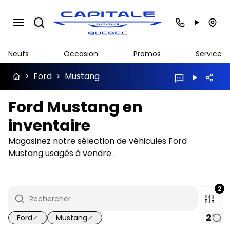
Search
Neufs
Occasion
Promos
Service
>
Ford
>
Mustang
Ford Mustang en
inventaire
Magasinez notre sélection de véhicules Ford
Mustang usagés à vendre .
2
2
Ford
Mustang
1/14
Très bonne offre