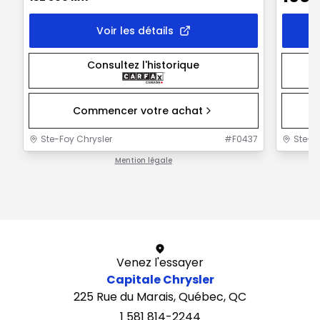
Voir les détails
Consultez l'historique
Commencer votre achat
Ste-Foy Chrysler
#
F0437
Ste-F
Mention légale
1 / 1
Venez l'essayer
Capitale Chrysler
225 Rue du Marais, Québec, QC
1 581 814-2244