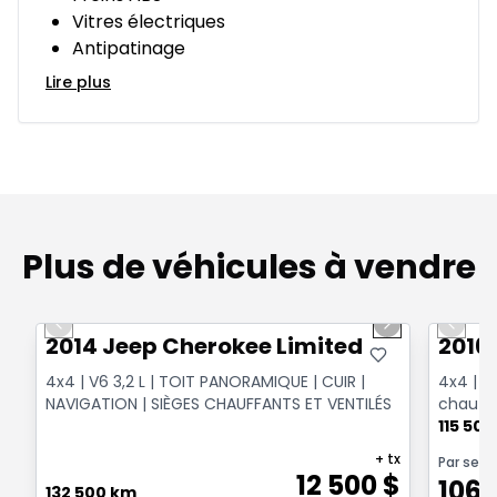
Vitres électriques
Antipatinage
Lire plus
Plus de véhicules à vendre
1/14
Très bonne offre
Très b
Previous slide
Next slide
Previo
2014 Jeep Cherokee Limited
2016
4x4 | V6 3,2 L | TOIT PANORAMIQUE | CUIR |
4x4 | V6
NAVIGATION | SIÈGES CHAUFFANTS ET VENTILÉS
chauff
à dista
115 50
+ tx
Par sem
12 500
$
106
132 500 km