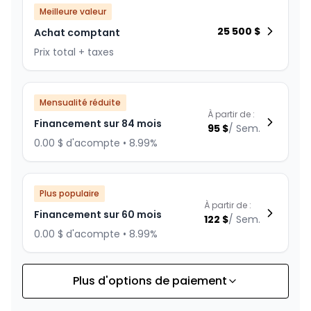
Meilleure valeur
25 500
$
Achat comptant
Prix total + taxes
Mensualité réduite
À partir de :
Financement sur 84 mois
95
$
/
Sem.
0.00 $ d'acompte • 8.99%
Plus populaire
À partir de :
Financement sur 60 mois
122
$
/
Sem.
0.00 $ d'acompte • 8.99%
Plus d'options de paiement
Financement sur 72 mois
À partir de :
Financement sur 72 mois
106
$
/
Sem.