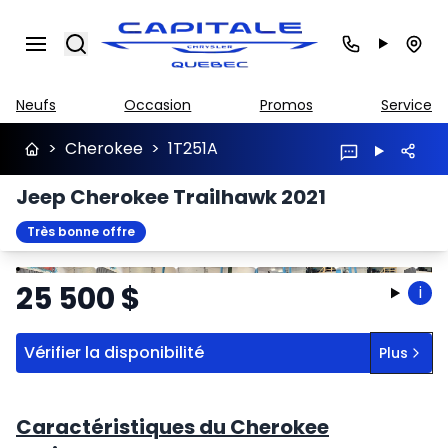
Search
Neufs
Occasion
Promos
Service
>
Cherokee
>
1T251A
Jeep Cherokee Trailhawk 2021
Très bonne offre
Arrêter
Précédent
Suivant
25 500
$
i
Vérifier la disponibilité
Plus
Caractéristiques du Cherokee