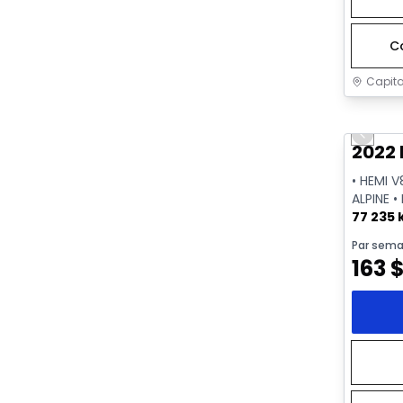
C
Capita
Très b
Previo
2022 
• HEMI V
ALPINE •
77 235
Par sema
163