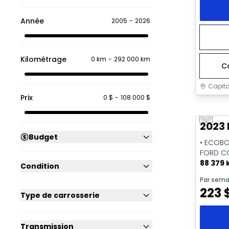
Année
2005
-
2026
Kilométrage
0 km
-
292 000 km
C
Capita
Prix
0 $
-
108 000 $
Très b
Previo
2023 
Budget
• ECOBO
FORD C
88 379
Condition
Par sema
223
Type de carrosserie
Transmission