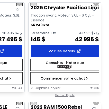
Next slide
Previous slide
Next sl
Vidéo disponible
T
2025 Chrysler Pacifica Limited
Moteur: 3.6L
Traction avant, Moteur: 3.6L - 6 Cyl. -
Essence
56 249 km
28 495
$
43 995
$
Par semaine
+ tx
+ tx
+ tx
27 495
$
145
$
42 995
$
Voir les détails
rique
Consultez l'historique
chat
Commencer votre achat
#
3314A
Capitale Chrysler
#
3316
1/32
1/37
Très bonne offre
Mention légale
Next slide
Previous slide
Next sl
Vidéo disponible
SLE
2022 RAM 1500 Rebel