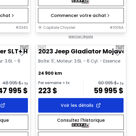
chat
Commencer votre achat
#
3340
Capitale Chrysler
#
3106A
1/32
1/38
Très bonne offre
Mention légale
Next slide
Previous slide
Next sl
Vidéo disponible
er SLT+ HR
2023 Jeep Gladiator Mojave
: 3.6L - 6
Boîte: 5', Moteur: 3.6L - 6 Cyl. - Essence
24 900 km
48 995
$
60 995
$
Par semaine
+ tx
+ tx
+ tx
47 995
$
223
$
59 995
$
Voir les détails
rique
Consultez l'historique