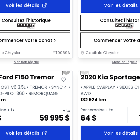
Voir les détails
Voir les détails
Consultez l'historique
Consultez l'histo
ommencer votre achat
Commencer votre a
le Chrysler
#
T0069A
Capitale Chrysler
1/2
onne offre
Mention légale
Très bonne offre
Mention légale
us slide
Next slide
Previous slide
Ford F150 Tremor
2020 Kia Sportage
OST V6 3.5L • TREMOR • SYNC 4 •
• APPLE CARPLAY • SIÈGES C
O-PILOT360 • REMORQUAGE
AWD
 km
132 924 km
ine
+ tx
Par semaine
+ tx
+ tx
$
59 995
$
64
$
Voir les détails
Voir les détails