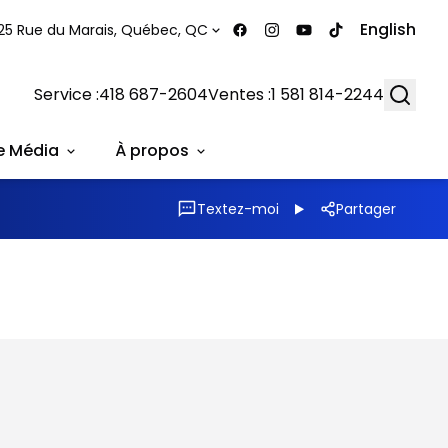
English
25 Rue du Marais, Québec, QC
Searc
Service :
418 687-2604
Ventes :
1 581 814-2244
e Média
À propos
Textez-moi
Partager