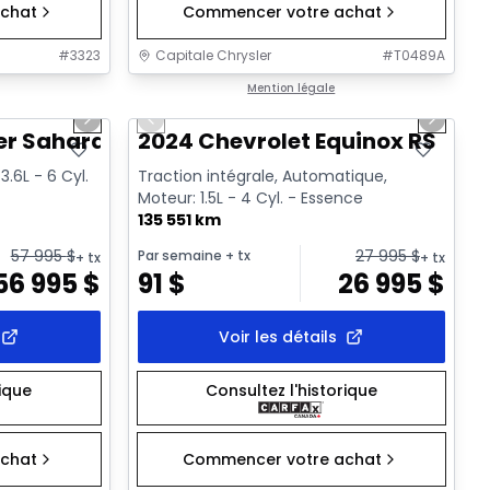
chat
Commencer votre achat
#
3323
Capitale Chrysler
#
T0489A
1/2
1/35
Très bonne offre
Mention légale
Next slide
Previous slide
Next sl
Vidéo disponible
er Sahara
2024 Chevrolet Equinox RS
.6L - 6 Cyl.
Traction intégrale, Automatique,
Moteur: 1.5L - 4 Cyl. - Essence
135 551 km
57 995
$
27 995
$
Par semaine
+ tx
+ tx
+ tx
56 995
$
91
$
26 995
$
Voir les détails
rique
Consultez l'historique
chat
Commencer votre achat