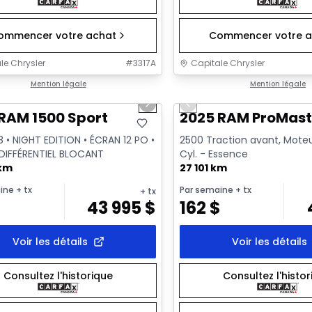
ommencer votre achat
Commencer votre a
le Chrysler
#
3317A
Capitale Chrysler
1/26
onne offre
Mention légale
Très bonne offre
Mention légale
us slide
Next slide
Previous slide
Vidéo disponible
RAM 1500 Sport
2025 RAM ProMast
8 • NIGHT EDITION • ÉCRAN 12 PO •
2500 Traction avant, Moteur
 DIFFÉRENTIEL BLOCANT
Cyl. - Essence
 km
27 101 km
ine
+ tx
Par semaine
+ tx
+ tx
$
43 995
$
162
$
Voir les détails
Voir les détails
Consultez l'historique
Consultez l'histo