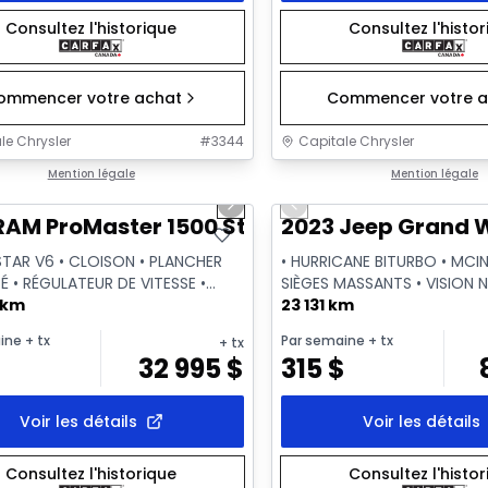
Consultez l'historique
Consultez l'histo
ommencer votre achat
Commencer votre a
le Chrysler
#
3344
Capitale Chrysler
1/2
onne offre
Mention légale
Très bonne offre
Mention légale
us slide
Next slide
Previous slide
Vidéo disponible
RAM ProMaster 1500 Std Roof
2023 Jeep Grand Wa
STAR V6 • CLOISON • PLANCHER
• HURRICANE BITURBO • MCI
É • RÉGULATEUR DE VITESSE •
SIÈGES MASSANTS • VISION 
 km
QUADRA-LIFT
23 131 km
ine
+ tx
Par semaine
+ tx
+ tx
$
32 995
$
315
$
Voir les détails
Voir les détails
Consultez l'historique
Consultez l'histo