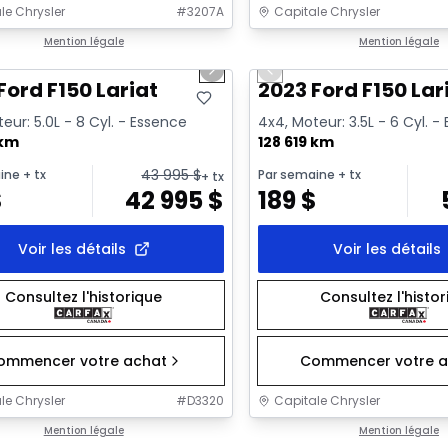
le Chrysler
#
3207A
Capitale Chrysler
1/2
onne offre
Mention légale
Très bonne offre
Mention légale
us slide
Next slide
Previous slide
Ford F150 Lariat
2023 Ford F150 Lar
eur: 5.0L - 8 Cyl. - Essence
4x4, Moteur: 3.5L - 6 Cyl. -
 km
128 619 km
43 995
$
ine
+ tx
Par semaine
+ tx
+ tx
$
42 995
$
189
$
Voir les détails
Voir les détails
Consultez l'historique
Consultez l'histo
ommencer votre achat
Commencer votre a
le Chrysler
#
D3320
Capitale Chrysler
1/2
onne offre
Mention légale
Très bonne offre
Mention légale