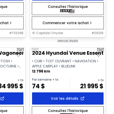
rique
Consultez l'historique
chat
Commencer votre achat
#
T0329B
Capitale Chrysler
#
D3336
1/28
1/2
Très bonne offre
Mention légale
Next slide
Previous slide
Next sl
goneer L Series III
2024 Hyundai Venue Essential
NTOSH •
• CUIR • TOIT OUVRANT • NAVIGATION •
NOCTURNE •
APPLE CARPLAY • BLUELINK
12 796 km
Par semaine
+ tx
+ tx
+ tx
84 995
$
74
$
21 995
$
Voir les détails
rique
Consultez l'historique