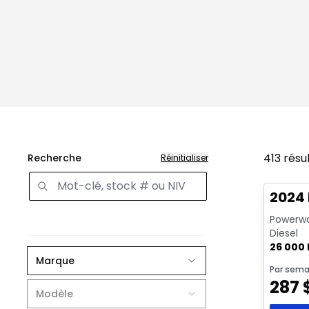
413
résu
Recherche
Réinitialiser
Très b
Vidéo di
2024
Powerwag
Diesel
26 000
Marque
Par sema
287
Modèle