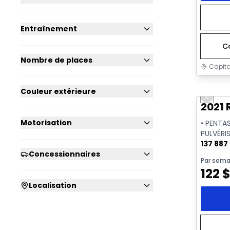
Entraînement
C
Nombre de places
Capita
Très b
Couleur extérieure
Previo
2021 
Motorisation
• PENTA
PULVÉRIS
CAMÉRA
137 887
Concessionnaires
Par sema
122
Localisation