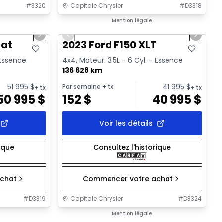
#
3320
Capitale Chrysler
#
D3318
1/2
1/2
Très bonne offre
Mention légale
Next slide
Previous slide
Next sl
iat
2023 Ford F150 XLT
 Essence
4x4, Moteur: 3.5L - 6 Cyl. - Essence
136 628 km
51 995
$
41 995
$
Par semaine
+ tx
+ tx
+ tx
50 995
$
152
$
40 995
$
Voir les détails
rique
Consultez l'historique
chat
Commencer votre achat
#
D3319
Capitale Chrysler
#
D3324
1/34
1/41
Très bonne offre
Mention légale