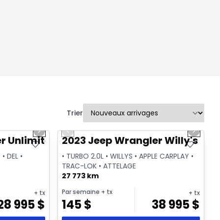
Trier
1/2
1/2
Très bonne offre
Next slide
Previous slide
Next sl
r Unlimited Sahara
2023 Jeep Wrangler Willy's Spo
 • DEL •
• TURBO 2.0L • WILLYS • APPLE CARPLAY •
TRAC-LOK • ATTELAGE
27 773 km
Par semaine
+ tx
+ tx
+ tx
28 995
$
145
$
38 995
$