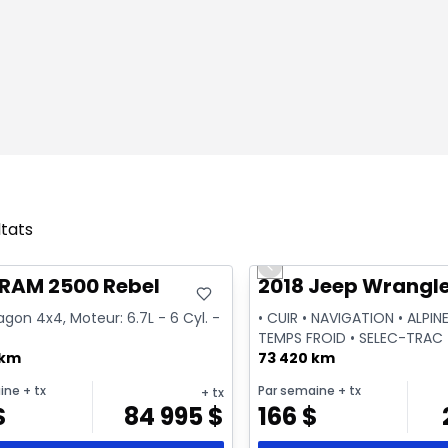
ltats
onne offre
Très bonne offre
Previous slide
sponible
 RAM 2500 Rebel
2018 Jeep Wrangle
on 4x4, Moteur: 6.7L - 6 Cyl. -
• CUIR • NAVIGATION • ALPINE
TEMPS FROID • SELEC-TRAC
 km
73 420 km
ine
+ tx
Par semaine
+ tx
+ tx
$
84 995
$
166
$