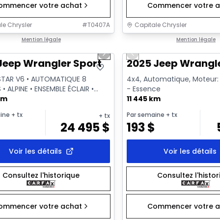
ommencer votre achat
Commencer votre a
le Chrysler
#
T0407A
Capitale Chrysler
1/19
onne offre
Mention légale
Très bonne offre
Mention légale
us slide
Next slide
Previous slide
sponible
Jeep Wrangler Sport
2025 Jeep Wrangl
STAR V6 • AUTOMATIQUE 8
4x4, Automatique, Moteur: 3
 • ALPINE • ENSEMBLE ÉCLAIR •
- Essence
GE
km
11 445 km
ine
+ tx
Par semaine
+ tx
+ tx
24 495
$
193
$
Voir les détails
Voir les détails
Consultez l'historique
Consultez l'histo
ommencer votre achat
Commencer votre a