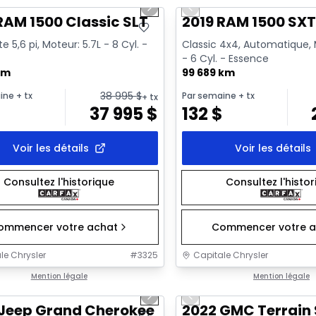
us slide
Next slide
Previous slide
Vidéo disponible
RAM 1500 Classic SLT
2019 RAM 1500 SX
e 5,6 pi, Moteur: 5.7L - 8 Cyl. -
Classic 4x4, Automatique, 
- 6 Cyl. - Essence
km
99 689 km
38 995
$
ine
+ tx
Par semaine
+ tx
+ tx
$
37 995
$
132
$
Voir les détails
Voir les détails
Consultez l'historique
Consultez l'histo
ommencer votre achat
Commencer votre a
le Chrysler
#
3325
Capitale Chrysler
1/44
onne offre
Mention légale
Très bonne offre
Mention légale
us slide
Next slide
Previous slide
sponible
Vidéo disponible
 Jeep Grand Cherokee Overland
2022 GMC Terrain 