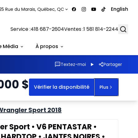
English
25 Rue du Marais, Québec, QC
Searc
Service :
418 687-2604
Ventes :
1 581 814-2244
e Média
À propos
Textez-moi
Partager
 000
$
Vérifier la disponibilité
Plus
Wrangler Sport 2018
er Sport • V6 PENTASTAR •
 HARDTOP • JANTES NOIRES •