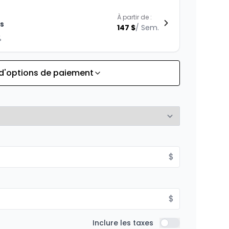
À partir de :
is
147
$
/
Sem.
%
 d'options de paiement
À partir de :
is
211
$
/
Sem.
%
$
$
Inclure les taxes
Inclure les taxes