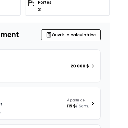
Portes
2
ement
Ouvrir la calculatrice
20 000
$
À partir de :
is
115
$
/
Sem.
%