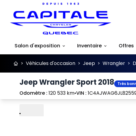
Salon d'exposition
Inventaire
Offres
>
Véhicules d'occasion
>
Jeep
>
Wrangler
>
D
Jeep Wrangler Sport 2018
Très bonn
Odomètre :
120 533 km
•
VIN :
1C4AJWAG6JL8255
Lire
Précédent
Suivant