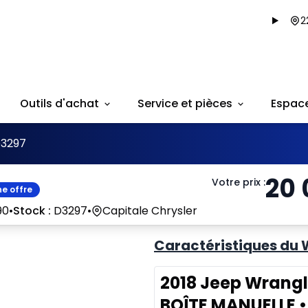
2
Outils d'achat
Service et pièces
Espac
3297
20
Votre prix
:
e offre
90
•
Stock :
D3297
•
Capitale Chrysler
Caractéristiques du 
2018 Jeep Wrangl
BOÎTE MANUELLE •