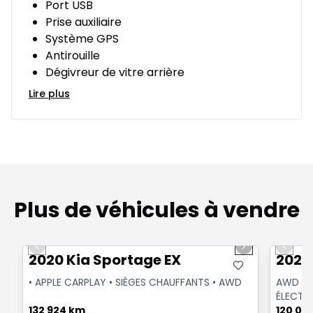
Port USB
Prise auxiliaire
Système GPS
Antirouille
Dégivreur de vitre arrière
Lire plus
Plus de véhicules à vendre
1/2
Très bonne offre
Très b
Previous slide
Next slide
Previo
2020 Kia Sportage EX
2020
• APPLE CARPLAY • SIÈGES CHAUFFANTS • AWD
AWD | 
ÉLECTRI
132 924 km
ANGLES
120 00