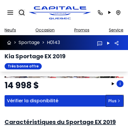
Search
Neufs
Occasion
Promos
Service
>
Sportage
>
H0143
Kia Sportage EX 2019
Très bonne offre
Arrêter
Précédent
Suivant
14 998
$
i
Vérifier la disponibilité
Plus
Caractéristiques du Sportage EX 2019