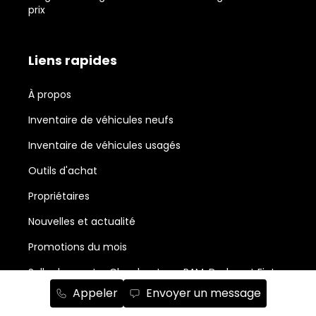
prix
Liens rapides
À propos
Inventaire de véhicules neufs
Inventaire de véhicules usagés
Outils d'achat
Propriétaires
Nouvelles et actualité
Promotions du mois
Salle de montre Chrysler, Jeep, RAM, Dodge et Fiat
Appeler
Envoyer un message
Abonnement à l'infolettre