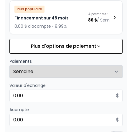
Plus populaire
À partir de :
Financement sur 48 mois
86
$
/
Sem.
0.00 $ d'acompte • 8.99%
Plus d'options de paiement
Financement sur 36 mois
À partir de :
Financement sur 36 mois
110
$
/
Sem.
Paiements
0.00 $ d'acompte • 8.99%
Valeur d'échange
Financement sur 24 mois
À partir de :
Financement sur 24 mois
$
158
$
/
Sem.
0.00 $ d'acompte • 8.99%
Acompte
$