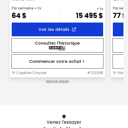
Par semaine
+ tx
Par sem
+ tx
64
$
15 495
$
77
$
Voir les détails
Consultez l'historique
Commencer votre achat
Capitale Chrysler
#
T0329B
Ste-F
Mention légale
1 / 1
Venez l'essayer