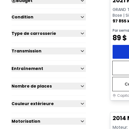
2021
Budget
GRAND T
Bose | S
Condition
CarPlay 
97 855
Par sema
Type de carrosserie
89
$
Transmission
Entraînement
C
Nombre de places
Capita
Couleur extérieure
Très b
2014
Motorisation
Moteur: 