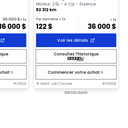
Moteur: 2.5L - 4 Cyl. - Essence
82 312 km
38 000
$
Par semaine
+ tx
+ tx
+ tx
36 000
$
122
$
36 000
$
Voir les détails
rique
Consultez l'historique
chat
Commencer votre achat
#
U1924
Mont-Joli Chrysler
#
U1913B
Mention légale