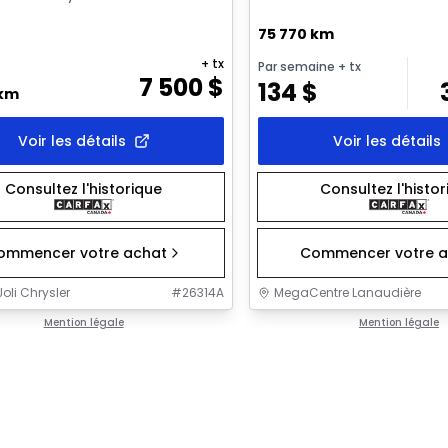
75 770 km
+ tx
Par semaine
+ tx
7 500
$
134
$
 km
Voir les détails
Voir les détails
Consultez l'historique
Consultez l'histo
ommencer votre achat
Commencer votre a
oli Chrysler
#
26314A
MegaCentre Lanaudière
Mention légale
Mention légale