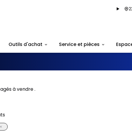
2
Outils d'achat
Service et pièces
Espac
agés à vendre .
ats
1/39
onne offre
Très bonne offre