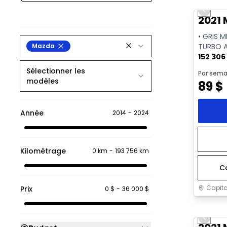
Previo
Vidéo di
2021
• GRIS M
Mazda
TURBO 
152 306
Sélectionner les
Par sema
modèles
89
$
Année
2014
-
2024
Kilométrage
0 km
-
193 756 km
C
Capita
Prix
0 $
-
36 000 $
Très b
Previo