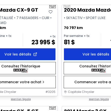
us slide
Next slide
Previous slide
sponible
Vidéo disponible
 Mazda CX-9 GT
2020 Mazda Mazd
ÉTALLISÉ • 7 PASSAGERS • CUIR •
• SKYACTIV • SPORT LUXE
AWD
 km
70 797 km
ine
+ tx
Par semaine
+ tx
+ tx
23 995
$
81
$
Voir les détails
Voir les détails
Consultez l'historique
Consultez l'histo
ommencer votre achat
Commencer votre a
le Chrysler
#
3205
Capitale Chrysler
1/23
onne offre
Mention légale
Très bonne offre
Mention légale
us slide
Next slide