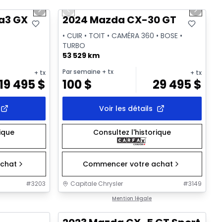
Next slide
Previous slide
Next sl
Vidéo disponible
a3 GX
2024 Mazda CX-30 GT
• CUIR • TOIT • CAMÉRA 360 • BOSE •
TURBO
53 529 km
Par semaine
+ tx
+ tx
+ tx
19 495
$
100
$
29 495
$
Voir les détails
rique
Consultez l'historique
chat
Commencer votre achat
#
3203
Capitale Chrysler
#
3149
1/25
Très bonne offre
Mention légale