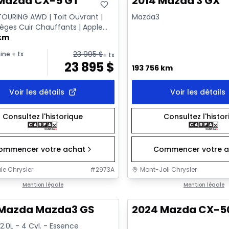
 Mazda CX-5 GT
2014 Mazda 3 GX
OURING AWD | Toit Ouvrant |
Mazda3
ièges Cuir Chauffants | Apple
|
 km
23 995
$
ine
+ tx
+ tx
23 895
$
193 756 km
Voir les détails
Voir les détails
Consultez l'historique
Consultez l'histo
ommencer votre achat
Commencer votre a
le Chrysler
#
2973A
Mont-Joli Chrysler
1/16
onne offre
Mention légale
Très bonne offre
Mention légale
 Mazda Mazda3 GS
2024 Mazda CX-5
2.0L - 4 Cyl. - Essence