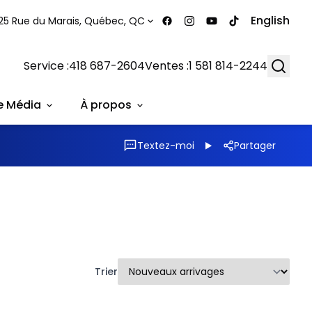
English
25 Rue du Marais, Québec, QC
Searc
Service :
418 687-2604
Ventes :
1 581 814-2244
e Média
À propos
Textez-moi
Partager
Trier
1/31
1/34
Très bonne offre