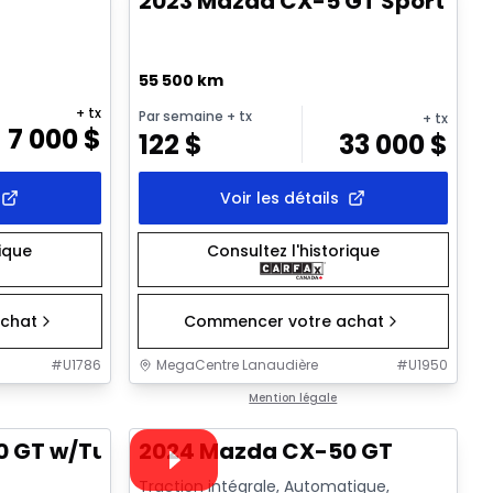
2023 Mazda CX-5 GT Sport Des
55 500 km
+ tx
Par semaine
+ tx
+ tx
7 000
$
122
$
33 000
$
Voir les détails
rique
Consultez l'historique
chat
Commencer votre achat
#
U1786
MegaCentre Lanaudière
#
U1950
1/22
1/15
Très bonne offre
Mention légale
Vidéo disponible
0 GT w/Turbo
2024 Mazda CX-50 GT
Traction intégrale, Automatique,