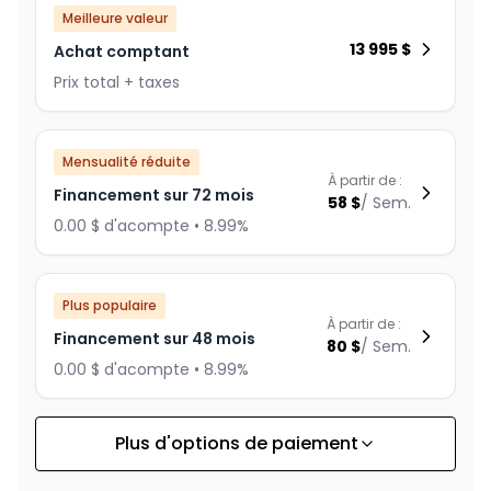
Meilleure valeur
13 995
$
Achat comptant
Prix total + taxes
Mensualité réduite
À partir de :
Financement sur 72 mois
58
$
/
Sem.
0.00 $ d'acompte • 8.99%
Plus populaire
À partir de :
Financement sur 48 mois
80
$
/
Sem.
0.00 $ d'acompte • 8.99%
Plus d'options de paiement
Financement sur 60 mois
À partir de :
Financement sur 60 mois
67
$
/
Sem.