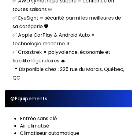
✅ AWD symétrique Subaru = confiance en
toutes saisons ❄️
✅ EyeSight = sécurité parmi les meilleures de
sa catégorie 🛡️
✅ Apple CarPlay & Android Auto =
technologie moderne 📱
✅ Crosstrek = polyvalence, économie et
fiabilité légendaires 🔥
📍 Disponible chez : 225 rue du Marais, Québec,
QC
Équipements
Entrée sans clé
Air climatisé
Climatiseur automatique