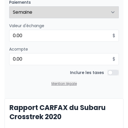
Paiements
0.00 $ d'acompte • 8.99%
Valeur d'échange
Financement sur 36 mois
À partir de :
Financement sur 36 mois
$
103
$
/
Sem.
0.00 $ d'acompte • 8.99%
Acompte
$
Financement sur 24 mois
À partir de :
Financement sur 24 mois
Inclure les taxes
148
$
/
Sem.
Inclure l
0.00 $ d'acompte • 8.99%
Mention légale
Rapport CARFAX du Subaru
Crosstrek 2020