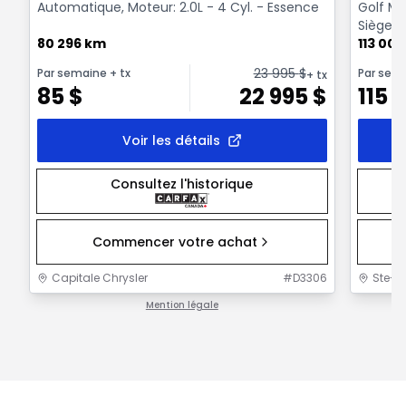
Automatique, Moteur: 2.0L - 4 Cyl. - Essence
Golf Ma
Sièges 
80 296 km
113 00
23 995
$
Par semaine
+ tx
Par sem
+ tx
85
$
22 995
$
115
Voir les détails
Consultez l'historique
Commencer votre achat
Capitale Chrysler
#
D3306
Ste-F
Mention légale
1 / 1