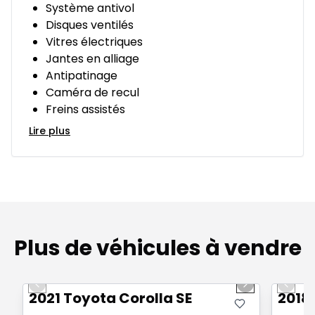
Système antivol
Disques ventilés
Vitres électriques
Jantes en alliage
Antipatinage
Caméra de recul
Freins assistés
Lire plus
Plus de véhicules à vendre
1/30
Très bonne offre
Très b
Previous slide
Next slide
Previo
2021 Toyota Corolla SE
2018