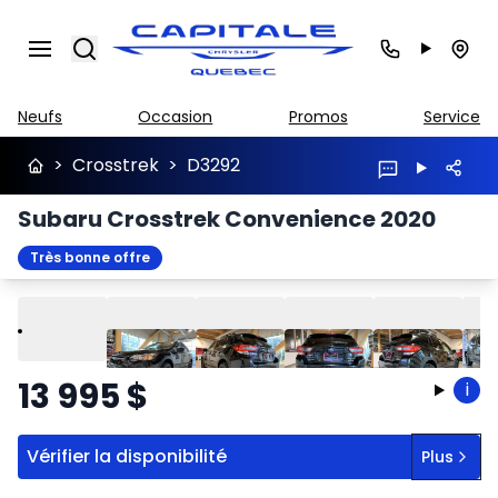
Search
Neufs
Occasion
Promos
Service
>
Crosstrek
>
D3292
Subaru Crosstrek Convenience 2020
Très bonne offre
Lire
Précédent
Suivant
13 995
$
i
Vérifier la disponibilité
Plus