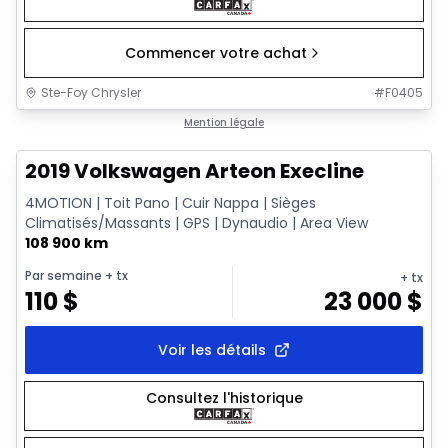
Commencer votre achat
Ste-Foy Chrysler
#
F0405
1/18
Très bonne offre
Mention légale
2019 Volkswagen Arteon Execline
4MOTION | Toit Pano | Cuir Nappa | Sièges
Climatisés/Massants | GPS | Dynaudio | Area View
108 900 km
Par semaine
+ tx
+ tx
110
$
23 000
$
Voir les détails
Consultez l'historique