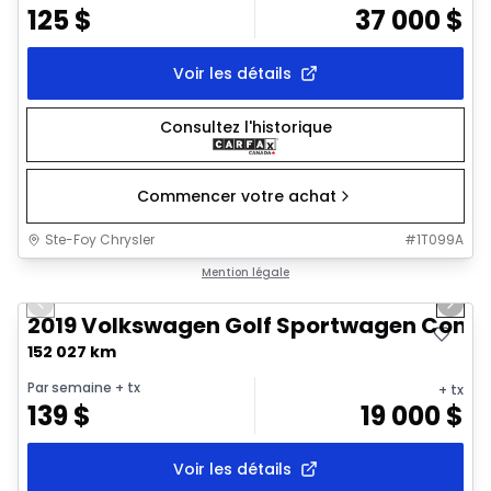
125
$
37 000
$
Voir les détails
Consultez l'historique
Commencer votre achat
Ste-Foy Chrysler
#
1T099A
1/10
Très bonne offre
Mention légale
Previous slide
Next 
2019 Volkswagen Golf Sportwagen Comfo
152 027 km
Par semaine
+ tx
+ tx
139
$
19 000
$
Voir les détails