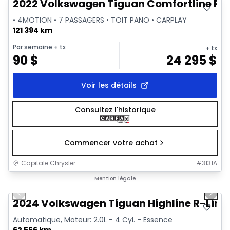
2022 Volkswagen Tiguan Comfortline R-L
• 4MOTION • 7 PASSAGERS • TOIT PANO • CARPLAY
121 394 km
Par semaine
+ tx
+ tx
90
$
24 295
$
Voir les détails
Consultez l'historique
Commencer votre achat
Capitale Chrysler
#
3131A
1/17
Très bonne offre
Mention légale
Previous slide
Next 
Vidéo disponible
2024 Volkswagen Tiguan Highline R-Line
Automatique, Moteur: 2.0L - 4 Cyl. - Essence
62 566 km