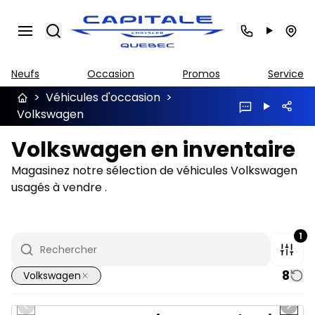
Search
Neufs
Occasion
Promos
Service
>
Véhicules d'occasion
>
Volkswagen
Volkswagen en inventaire
Magasinez notre sélection de véhicules Volkswagen
usagés à vendre .
1
8
Volkswagen
1/37
Très bonne offre
Previous slide
Next 
Vidéo disponible