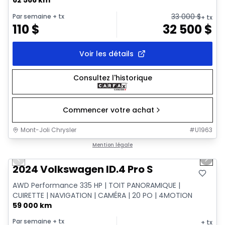
33 000
$
Par semaine
+ tx
+ tx
110
$
32 500
$
Voir les détails
Consultez l'historique
Commencer votre achat
Mont-Joli Chrysler
#
U1963
1/12
Très bonne offre
Mention légale
Previous slide
Next 
2024 Volkswagen ID.4 Pro S
AWD Performance 335 HP | TOIT PANORAMIQUE |
CUIRETTE | NAVIGATION | CAMÉRA | 20 PO | 4MOTION
59 000 km
Par semaine
+ tx
+ tx