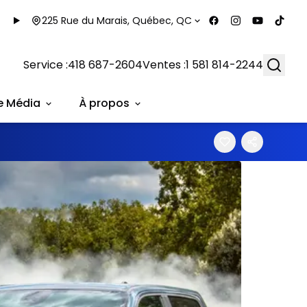
225 Rue du Marais, Québec, QC
Searc
Service :
418 687-2604
Ventes :
1 581 814-2244
e Média
À propos