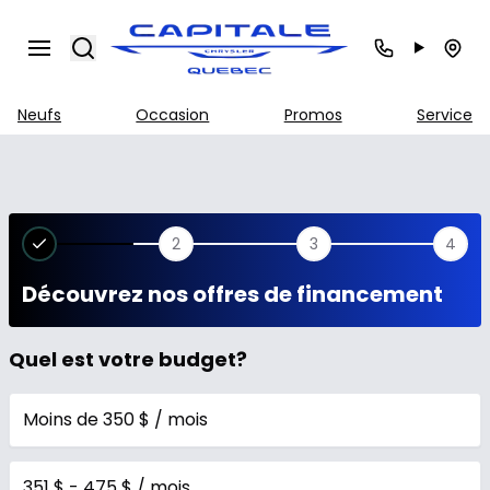
Search
Neufs
Occasion
Promos
Service
2
3
4
Découvrez nos offres de financement
Quel est votre budget?
Moins de 350 $ / mois
351 $ - 475 $ / mois