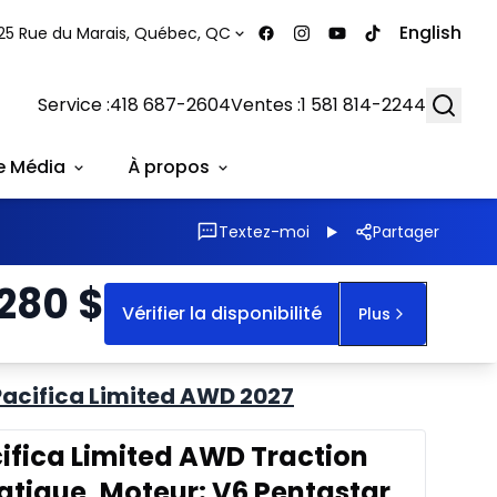
English
25 Rue du Marais, Québec, QC
Searc
Service :
418 687-2604
Ventes :
1 581 814-2244
e Média
À propos
Textez-moi
Partager
 280
$
Vérifier la disponibilité
Plus
Pacifica Limited AWD 2027
cifica Limited AWD Traction
atique, Moteur: V6 Pentastar