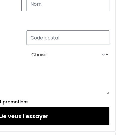
À partir de :
240
$
/
Sem.
%
À partir de :
245
$
/
Sem.
%
et promotions
À partir de :
260
$
/
Sem.
Je veux l'essayer
%