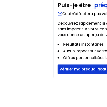
Puis-je être
préq
Location sur 39 mois
Location sur 39 mois
Ceci n'affectera pas vo
0.00 $ d'acompte • 8.49
Découvrez rapidement si v
sans impact sur votre cote
vous donne un aperçu de v
Location sur 36 mois
Location sur 36 mois
Résultats instantanés
0.00 $ d'acompte • 8.49
Aucun impact sur votre
Offres personnalisées b
Location sur 27 mois
Vérifier ma préqualificat
Location sur 27 mois
0.00 $ d'acompte • 8.99
Location sur 24 mois
Location sur 24 mois