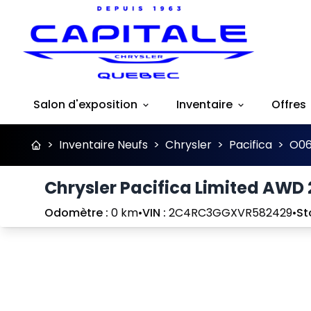
Salon d'exposition
Inventaire
Offres
>
Inventaire Neufs
>
Chrysler
>
Pacifica
>
O06
Chrysler Pacifica Limited AWD
Odomètre :
0 km
•
VIN :
2C4RC3GGXVR582429
•
St