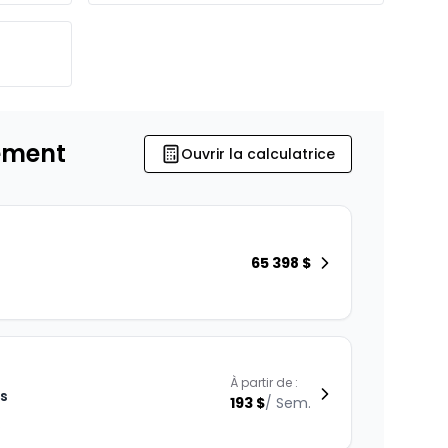
ement
Ouvrir la calculatrice
65 398
$
À partir de :
is
193
$
/
Sem.
%