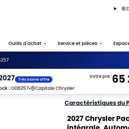
2
Outils d'achat
Service et pièces
Espac
257
65
 2027
Votre prix
:
Très bonne offre
ock :
O06257
•
Capitale Chrysler
Caractéristiques du 
2027 Chrysler Pa
intégrale, Autom