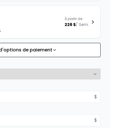
À partir de :
226
$
/
Sem.
%
 d'options de paiement
À partir de :
is
213
$
/
Sem.
%
À partir de :
$
is
243
$
/
Sem.
%
$