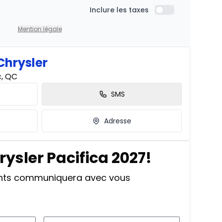
À partir de :
Inclure les taxes
is
Inclure les taxes
285
$
/
Sem.
%
Mention légale
Chrysler
À partir de :
c, QC
is
347
$
/
Sem.
%
SMS
Adresse
À partir de :
is
452
$
/
Sem.
rysler Pacifica 2027!
%
ants communiquera avec vous
À partir de :
236
$
/
Sem.
%