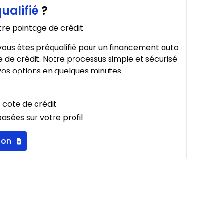
ualifié
?
À partir de :
267
$
/
Sem.
tre pointage de crédit
%
ous êtes préqualifié pour un financement auto
 de crédit. Notre processus simple et sécurisé
os options en quelques minutes.
À partir de :
275
$
/
Sem.
%
 cote de crédit
asées sur votre profil
ion
À partir de :
319
$
/
Sem.
%
À partir de :
336
$
/
Sem.