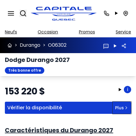
Search
Neufs
Occasion
Promos
Service
>
Durango
>
O06302
Dodge Durango 2027
Très bonne offre
153 220
$
i
Vérifier la disponibilité
Plus
Caractéristiques du Durango 2027