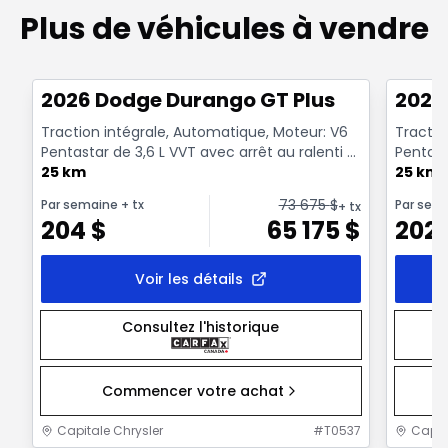
Plus de véhicules à vendre
1/6
Très bonne offre
Très b
2026 Dodge Durango GT Plus
2026
Traction intégrale, Automatique, Moteur: V6
Tractio
Pentastar de 3,6 L VVT avec arrêt au ralenti -
Pentast
6 Cyl. - ...
25 km
6 Cyl. - .
25 km
73 675
$
Par semaine
+ tx
Par sem
+ tx
204
$
65 175
$
202
Voir les détails
Consultez l'historique
Commencer votre achat
Capitale Chrysler
#
T0537
Capit