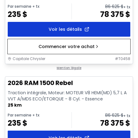
86 625
$
Par semaine
+ tx
+ tx
235
$
78 375
$
Voir les détails
Commencer votre achat
Capitale Chrysler
#
T0458
En stock
Mention légale
2026 RAM 1500 Rebel
Traction intégrale, Moteur: MOTEUR V8 HEMI(MD) 5,7 L A
VVT A/MDS ECO/ETORQUE - 8 Cyl. - Essence
25 km
86 625
$
Par semaine
+ tx
+ tx
235
$
78 375
$
Voir les détails