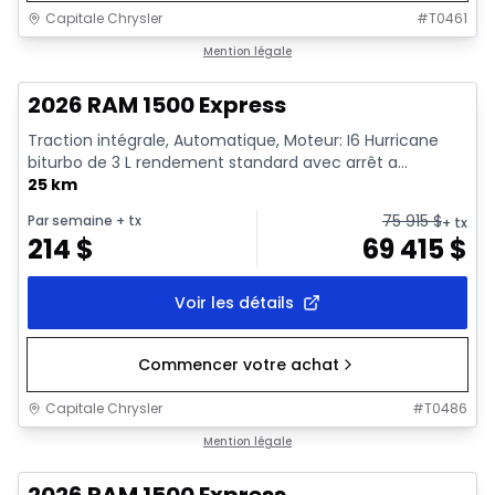
Capitale Chrysler
#
T0461
En stock
Mention légale
2026 RAM 1500 Express
Traction intégrale, Automatique, Moteur: I6 Hurricane
biturbo de 3 L rendement standard avec arrêt a...
25 km
75 915
$
Par semaine
+ tx
+ tx
214
$
69 415
$
Voir les détails
Commencer votre achat
Capitale Chrysler
#
T0486
1/16
En stock
Mention légale