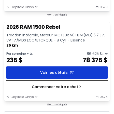
Capitale Chrysler
#
T0529
En stock
Mention légale
2026 RAM 1500 Rebel
Traction intégrale, Moteur: MOTEUR V8 HEMI(MD) 5,7 L A
VVT A/MDS ECO/ETORQUE - 8 Cyl. - Essence
25 km
86 625
$
Par semaine
+ tx
+ tx
235
$
78 375
$
Voir les détails
Commencer votre achat
Capitale Chrysler
#
T0426
En stock
Mention légale