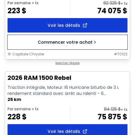
82 325
$
Par semaine
+ tx
+ tx
223
$
74 075
$
Voir les détails
Commencer votre achat
Capitale Chrysler
#
T0102
En stock
Mention légale
2026 RAM 1500 Rebel
Traction intégrale, Moteur: I6 Hurricane biturbo de 3 L
rendement standard avec arrêt au ralenti - 6...
25 km
84 125
$
Par semaine
+ tx
+ tx
228
$
75 875
$
Voir les détails