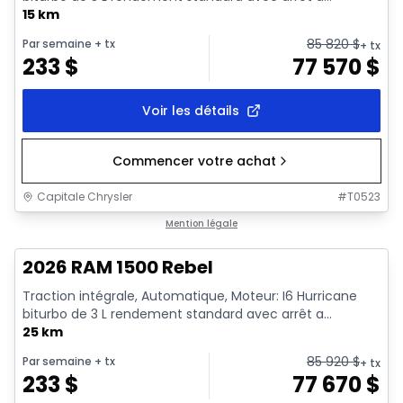
15 km
85 820
$
Par semaine
+ tx
+ tx
233
$
77 570
$
Voir les détails
Commencer votre achat
Capitale Chrysler
#
T0523
En stock
Mention légale
2026 RAM 1500 Rebel
Traction intégrale, Automatique, Moteur: I6 Hurricane
biturbo de 3 L rendement standard avec arrêt a...
25 km
85 920
$
Par semaine
+ tx
+ tx
233
$
77 670
$