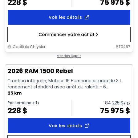
228
$
75 975
$
Voir les détails
Commencer votre achat
Capitale Chrysler
#
T0487
En stock
Mention légale
2026 RAM 1500 Rebel
Traction intégrale, Moteur: I6 Hurricane biturbo de 3 L
rendement standard avec arrêt au ralenti - 6...
25 km
84 225
$
Par semaine
+ tx
+ tx
228
$
75 975
$
Voir les détails