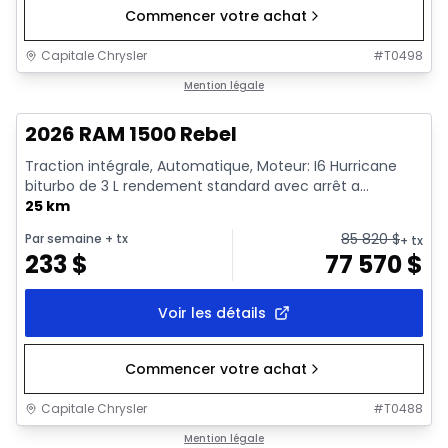
Commencer votre achat
Capitale Chrysler
#
T0498
En stock
Mention légale
2026 RAM 1500 Rebel
Traction intégrale, Automatique, Moteur: I6 Hurricane
biturbo de 3 L rendement standard avec arrêt a...
25 km
85 820
$
Par semaine
+ tx
+ tx
233
$
77 570
$
Voir les détails
Commencer votre achat
Capitale Chrysler
#
T0488
En stock
Mention légale