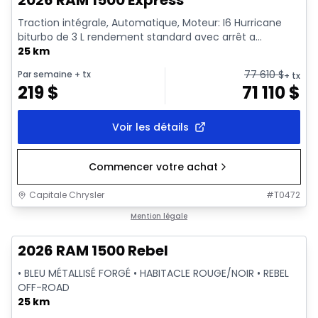
2026 RAM 1500 Express
Traction intégrale, Automatique, Moteur: I6 Hurricane
biturbo de 3 L rendement standard avec arrêt a...
25 km
77 610
$
Par semaine
+ tx
+ tx
219
$
71 110
$
Voir les détails
Commencer votre achat
Capitale Chrysler
#
T0472
En stock
Mention légale
2026 RAM 1500 Rebel
• BLEU MÉTALLISÉ FORGÉ • HABITACLE ROUGE/NOIR • REBEL
OFF-ROAD
25 km