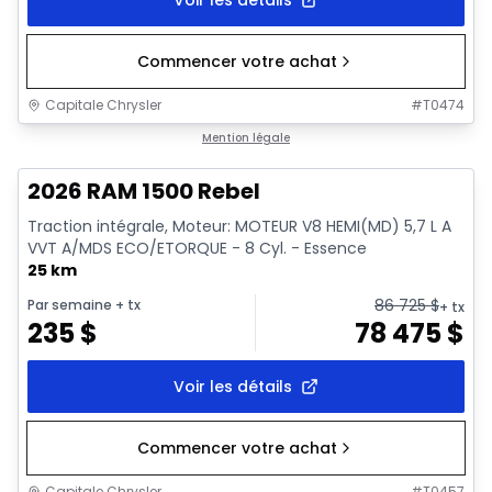
Commencer votre achat
Capitale Chrysler
#
T0474
En stock
Mention légale
2026 RAM 1500 Rebel
Traction intégrale, Moteur: MOTEUR V8 HEMI(MD) 5,7 L A
VVT A/MDS ECO/ETORQUE - 8 Cyl. - Essence
25 km
86 725
$
Par semaine
+ tx
+ tx
235
$
78 475
$
Voir les détails
Commencer votre achat
Capitale Chrysler
#
T0457