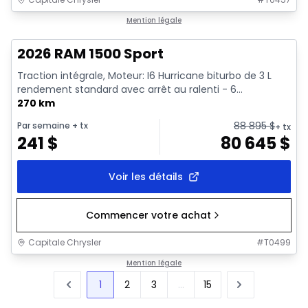
En stock
Mention légale
2026 RAM 1500 Sport
Traction intégrale, Moteur: I6 Hurricane biturbo de 3 L
rendement standard avec arrêt au ralenti - 6...
270 km
88 895
$
Par semaine
+ tx
+ tx
241
$
80 645
$
Voir les détails
Commencer votre achat
Capitale Chrysler
#
T0499
Mention légale
1
2
3
...
15