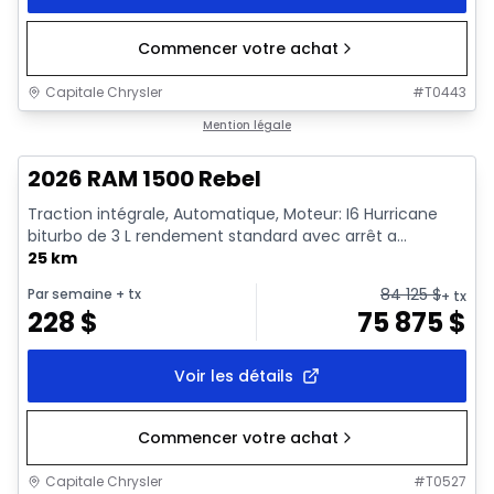
Commencer votre achat
Capitale Chrysler
#
T0443
En stock
Mention légale
2026 RAM 1500 Rebel
Traction intégrale, Automatique, Moteur: I6 Hurricane
biturbo de 3 L rendement standard avec arrêt a...
25 km
84 125
$
Par semaine
+ tx
+ tx
228
$
75 875
$
Voir les détails
Commencer votre achat
Capitale Chrysler
#
T0527