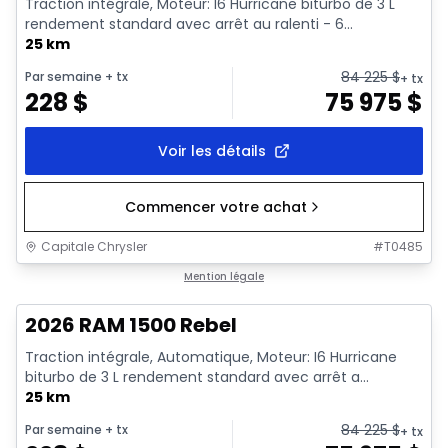
Traction intégrale, Moteur: I6 Hurricane biturbo de 3 L
rendement standard avec arrêt au ralenti - 6...
25 km
84 225
$
Par semaine
+ tx
+ tx
228
$
75 975
$
Voir les détails
Commencer votre achat
Capitale Chrysler
#
T0485
En stock
Mention légale
2026 RAM 1500 Rebel
Traction intégrale, Automatique, Moteur: I6 Hurricane
biturbo de 3 L rendement standard avec arrêt a...
25 km
84 225
$
Par semaine
+ tx
+ tx