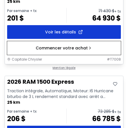
25 km
71 430
$
Par semaine
+ tx
+ tx
201
$
64 930
$
Voir les détails
Commencer votre achat
Capitale Chrysler
#
T7008
En stock
Mention légale
2026 RAM 1500 Express
Traction intégrale, Automatique, Moteur: I6 Hurricane
biturbo de 3 L rendement standard avec arrêt a...
25 km
73 285
$
Par semaine
+ tx
+ tx
206
$
66 785
$