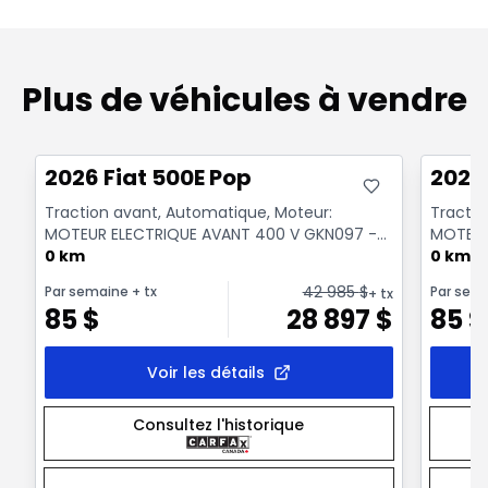
Plus de véhicules à vendre
Très bonne offre
Très b
2026 Fiat 500E Pop
2026 
Traction avant, Automatique, Moteur:
Tractio
MOTEUR ELECTRIQUE AVANT 400 V GKN097 -
MOTEUR
Essence
0 km
Essenc
0 km
42 985
$
Par semaine
+ tx
Par sem
+ tx
85
$
28 897
$
85
$
Voir les détails
Consultez l'historique