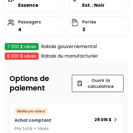
Essence
Ext. : Noir
Passagers
Portes
4
3
Rabais gouvernemental
7 000 $
rabais
Rabais du manufacturier
8 000 $
rabais
Options de
Ouvrir la
paiement
calculatrice
Meilleure valeur
29 015
$
Achat comptant
Prix total + taxes