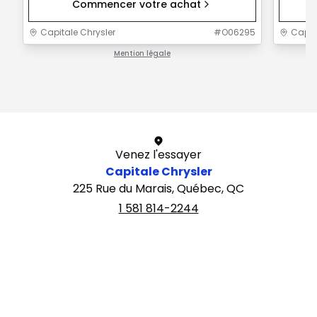
Commencer votre achat
Capitale Chrysler
#
O06295
Capit
Mention légale
1 / 1
Venez l'essayer
Capitale Chrysler
225 Rue du Marais, Québec, QC
1 581 814-2244