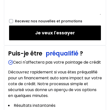
Location sur 42 mois
À partir de :
Location sur 42 mois
87
$
/
Sem.
0.00 $ d'acompte • 2.49%
Recevez nos nouvelles et promotions
Je veux l'essayer
Location sur 39 mois
À partir de :
Location sur 39 mois
90
$
/
Sem.
Puis-je être
préqualifié
?
0.00 $ d'acompte • 2.49%
Ceci n'affectera pas votre pointage de crédit
Location sur 36 mois
Découvrez rapidement si vous êtes préqualifié
À partir de :
pour un financement auto sans impact sur votre
Location sur 36 mois
91
$
/
Sem.
cote de crédit. Notre processus simple et
0.00 $ d'acompte • 2.49%
sécurisé vous donne un aperçu de vos options
en quelques minutes.
Location sur 27 mois
Résultats instantanés
À partir de :
Location sur 27 mois