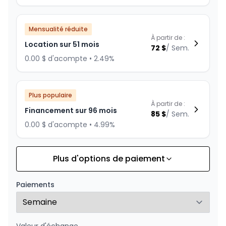
Mensualité réduite
À partir de :
Location sur 51 mois
72
$
/
Sem.
0.00 $ d'acompte • 2.49%
Plus populaire
À partir de :
Financement sur 96 mois
85
$
/
Sem.
0.00 $ d'acompte • 4.99%
Plus d'options de paiement
Financement sur 84 mois
À partir de :
Financement sur 84 mois
91
$
/
Sem.
Paiements
0.00 $ d'acompte • 3.99%