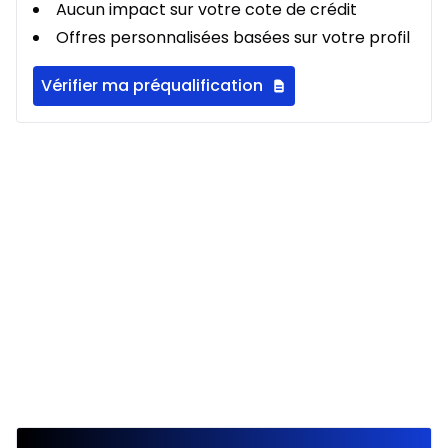
128
$
/
Sem.
Aucun impact sur votre cote de crédit
0.00 $ d'acompte • 2.49%
Offres personnalisées basées sur votre profil
Vérifier ma préqualification
Location sur 24 mois
À partir de :
Location sur 24 mois
134
$
/
Sem.
0.00 $ d'acompte • 2.49%