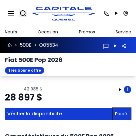
Search
Neufs
Occasion
Promos
Service
>
500E
>
O05534
Fiat 500E Pop 2026
Très bonne offre
42 985
$
i
28 897
$
Vérifier la disponibilité
Plus