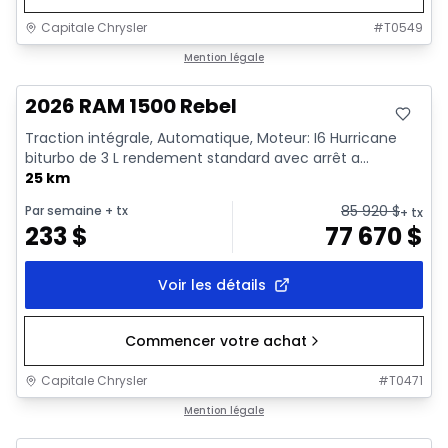
Capitale Chrysler
#
T0549
En stock
Mention légale
2026 RAM 1500 Rebel
Traction intégrale, Automatique, Moteur: I6 Hurricane
biturbo de 3 L rendement standard avec arrêt a...
25 km
85 920
$
Par semaine
+ tx
+ tx
233
$
77 670
$
Voir les détails
Commencer votre achat
Capitale Chrysler
#
T0471
En stock
Mention légale