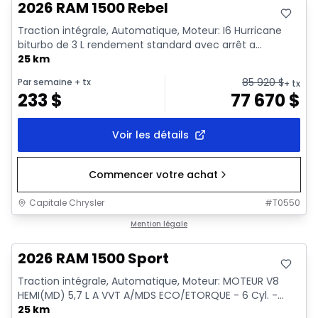
2026 RAM 1500 Rebel
Traction intégrale, Automatique, Moteur: I6 Hurricane
biturbo de 3 L rendement standard avec arrêt a...
25 km
85 920
$
Par semaine
+ tx
+ tx
233
$
77 670
$
Voir les détails
Commencer votre achat
Capitale Chrysler
#
T0550
En stock
Mention légale
2026 RAM 1500 Sport
Traction intégrale, Automatique, Moteur: MOTEUR V8
HEMI(MD) 5,7 L A VVT A/MDS ECO/ETORQUE - 6 Cyl. -...
25 km