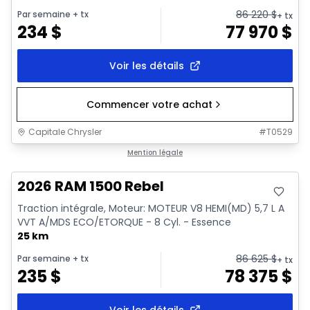
86 220
$
Par semaine
+ tx
+ tx
234
$
77 970
$
Voir les détails
Commencer votre achat
Capitale Chrysler
#
T0529
En stock
Mention légale
2026 RAM 1500 Rebel
Traction intégrale, Moteur: MOTEUR V8 HEMI(MD) 5,7 L A
VVT A/MDS ECO/ETORQUE - 8 Cyl. - Essence
25 km
86 625
$
Par semaine
+ tx
+ tx
235
$
78 375
$
Voir les détails