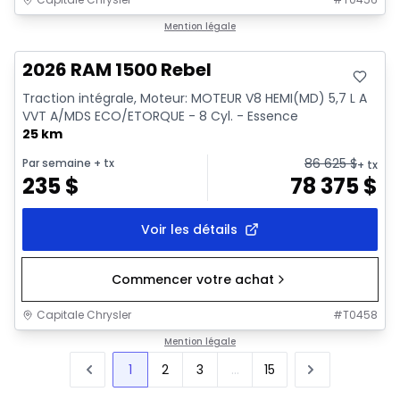
En stock
Mention légale
2026 RAM 1500 Rebel
Traction intégrale, Moteur: MOTEUR V8 HEMI(MD) 5,7 L A
VVT A/MDS ECO/ETORQUE - 8 Cyl. - Essence
25 km
86 625
$
Par semaine
+ tx
+ tx
235
$
78 375
$
Voir les détails
Commencer votre achat
Capitale Chrysler
#
T0458
Mention légale
1
2
3
...
15