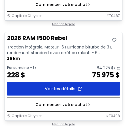
Commencer votre achat
Capitale Chrysler
#
T0487
En stock
Mention légale
2026 RAM 1500 Rebel
Traction intégrale, Moteur: I6 Hurricane biturbo de 3 L
rendement standard avec arrêt au ralenti - 6...
25 km
84 225
$
Par semaine
+ tx
+ tx
228
$
75 975
$
Voir les détails
Commencer votre achat
Capitale Chrysler
#
T0498
En stock
Mention légale