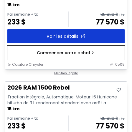
15 km
85 820
$
Par semaine
+ tx
+ tx
233
$
77 570
$
Voir les détails
Commencer votre achat
Capitale Chrysler
#
T0509
En stock
Mention légale
2026 RAM 1500 Rebel
Traction intégrale, Automatique, Moteur: I6 Hurricane
biturbo de 3 L rendement standard avec arrêt a...
15 km
85 820
$
Par semaine
+ tx
+ tx
233
$
77 570
$