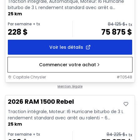
Traction intégrale, Automatique, Moteur: I6 Hurricane
biturbo de 3 L rendement standard avec arrêt a...
25 km
84 125
$
Par semaine
+ tx
+ tx
228
$
75 875
$
Voir les détails
Commencer votre achat
Capitale Chrysler
#
T0548
En stock
Mention légale
2026 RAM 1500 Rebel
Traction intégrale, Moteur: I6 Hurricane biturbo de 3 L
rendement standard avec arrêt au ralenti - 6...
25 km
84 225
$
Par semaine
+ tx
+ tx