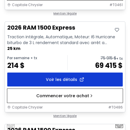
Capitale Chrysler
#
T0461
En stock
Mention légale
2026 RAM 1500 Express
Traction intégrale, Automatique, Moteur: I6 Hurricane
biturbo de 3 L rendement standard avec arrêt a...
25 km
75 915
$
Par semaine
+ tx
+ tx
214
$
69 415
$
Voir les détails
Commencer votre achat
Capitale Chrysler
#
T0486
1/16
En stock
Mention légale
Previous slide
Next 