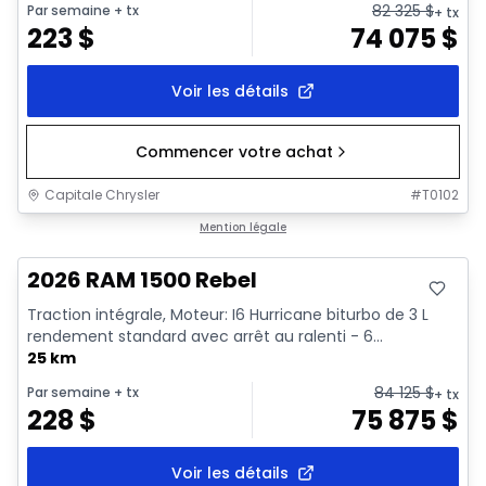
82 325
$
Par semaine
+ tx
+ tx
223
$
74 075
$
Voir les détails
Commencer votre achat
Capitale Chrysler
#
T0102
En stock
Mention légale
2026 RAM 1500 Rebel
Traction intégrale, Moteur: I6 Hurricane biturbo de 3 L
rendement standard avec arrêt au ralenti - 6...
25 km
84 125
$
Par semaine
+ tx
+ tx
228
$
75 875
$
Voir les détails