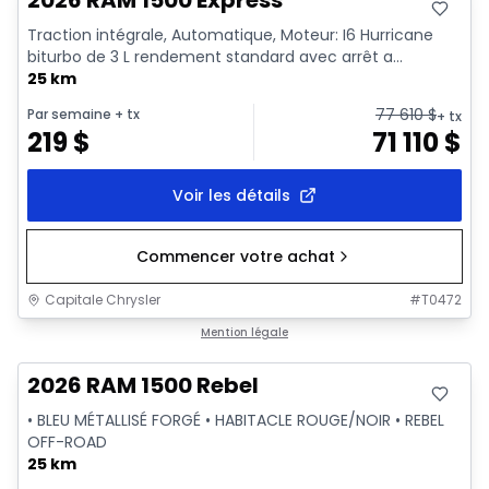
2026 RAM 1500 Express
Traction intégrale, Automatique, Moteur: I6 Hurricane
biturbo de 3 L rendement standard avec arrêt a...
25 km
77 610
$
Par semaine
+ tx
+ tx
219
$
71 110
$
Voir les détails
Commencer votre achat
Capitale Chrysler
#
T0472
En stock
Mention légale
2026 RAM 1500 Rebel
• BLEU MÉTALLISÉ FORGÉ • HABITACLE ROUGE/NOIR • REBEL
OFF-ROAD
25 km