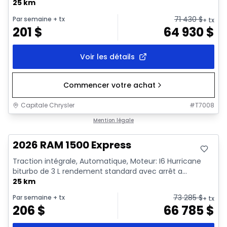
25 km
71 430
$
Par semaine
+ tx
+ tx
201
$
64 930
$
Voir les détails
Commencer votre achat
Capitale Chrysler
#
T7008
En stock
Mention légale
2026 RAM 1500 Express
Traction intégrale, Automatique, Moteur: I6 Hurricane
biturbo de 3 L rendement standard avec arrêt a...
25 km
73 285
$
Par semaine
+ tx
+ tx
206
$
66 785
$