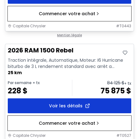
Commencer votre achat
Capitale Chrysler
#
T0443
En stock
Mention légale
2026 RAM 1500 Rebel
Traction intégrale, Automatique, Moteur: I6 Hurricane
biturbo de 3 L rendement standard avec arrêt a...
25 km
84 125
$
Par semaine
+ tx
+ tx
228
$
75 875
$
Voir les détails
Commencer votre achat
Capitale Chrysler
#
T0527