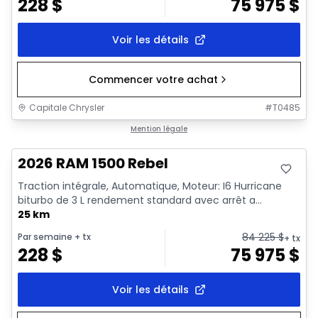
228
$
75 975
$
Voir les détails
Commencer votre achat
Capitale Chrysler
#
T0485
En stock
Mention légale
2026 RAM 1500 Rebel
Traction intégrale, Automatique, Moteur: I6 Hurricane
biturbo de 3 L rendement standard avec arrêt a...
25 km
84 225
$
Par semaine
+ tx
+ tx
228
$
75 975
$
Voir les détails