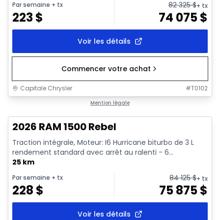
82 325
$
Par semaine
+ tx
+ tx
223
$
74 075
$
Voir les détails
Commencer votre achat
Capitale Chrysler
#
T0102
En stock
Mention légale
2026 RAM 1500 Rebel
Traction intégrale, Moteur: I6 Hurricane biturbo de 3 L
rendement standard avec arrêt au ralenti - 6...
25 km
84 125
$
Par semaine
+ tx
+ tx
228
$
75 875
$
Voir les détails