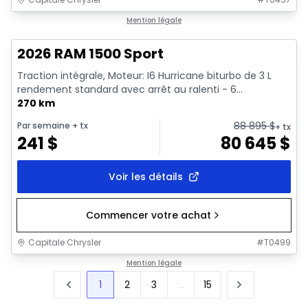
En stock
Mention légale
2026 RAM 1500 Sport
Traction intégrale, Moteur: I6 Hurricane biturbo de 3 L
rendement standard avec arrêt au ralenti - 6...
270 km
88 895
$
Par semaine
+ tx
+ tx
241
$
80 645
$
Voir les détails
Commencer votre achat
Capitale Chrysler
#
T0499
Mention légale
1
2
3
...
15