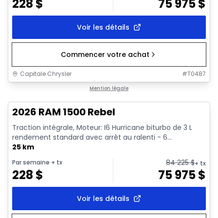
228
$
75 975
$
Voir les détails
Commencer votre achat
Capitale Chrysler
#
T0487
En stock
Mention légale
2026 RAM 1500 Rebel
Traction intégrale, Moteur: I6 Hurricane biturbo de 3 L
rendement standard avec arrêt au ralenti - 6...
25 km
84 225
$
Par semaine
+ tx
+ tx
228
$
75 975
$
Voir les détails