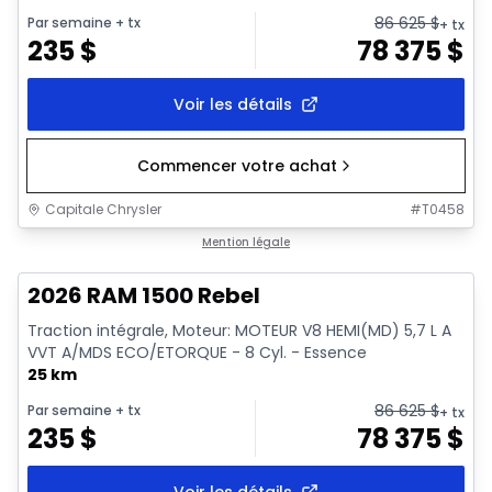
86 625
$
Par semaine
+ tx
+ tx
235
$
78 375
$
Voir les détails
Commencer votre achat
Capitale Chrysler
#
T0458
En stock
Mention légale
2026 RAM 1500 Rebel
Traction intégrale, Moteur: MOTEUR V8 HEMI(MD) 5,7 L A
VVT A/MDS ECO/ETORQUE - 8 Cyl. - Essence
25 km
86 625
$
Par semaine
+ tx
+ tx
235
$
78 375
$
Voir les détails