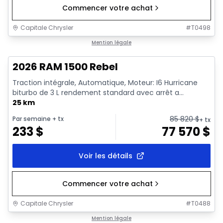
Commencer votre achat
Capitale Chrysler
#
T0498
En stock
Mention légale
2026 RAM 1500 Rebel
Traction intégrale, Automatique, Moteur: I6 Hurricane
biturbo de 3 L rendement standard avec arrêt a...
25 km
85 820
$
Par semaine
+ tx
+ tx
233
$
77 570
$
Voir les détails
Commencer votre achat
Capitale Chrysler
#
T0488
En stock
Mention légale