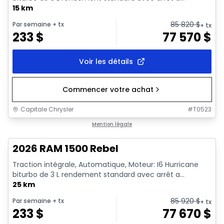
15 km
85 820
$
Par semaine
+ tx
+ tx
233
$
77 570
$
Voir les détails
Commencer votre achat
Capitale Chrysler
#
T0523
En stock
Mention légale
2026 RAM 1500 Rebel
Traction intégrale, Automatique, Moteur: I6 Hurricane
biturbo de 3 L rendement standard avec arrêt a...
25 km
85 920
$
Par semaine
+ tx
+ tx
233
$
77 670
$