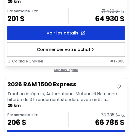
25 km
71 430
$
Par semaine
+ tx
+ tx
201
$
64 930
$
Voir les détails
Commencer votre achat
Capitale Chrysler
#
T7008
En stock
Mention légale
2026 RAM 1500 Express
Traction intégrale, Automatique, Moteur: I6 Hurricane
biturbo de 3 L rendement standard avec arrêt a...
25 km
73 285
$
Par semaine
+ tx
+ tx
206
$
66 785
$