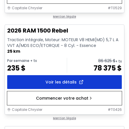
Capitale Chrysler
#
T0529
En stock
Mention légale
2026 RAM 1500 Rebel
Traction intégrale, Moteur: MOTEUR V8 HEMI(MD) 5,7 L A
VVT A/MDS ECO/ETORQUE - 8 Cyl. - Essence
25 km
86 625
$
Par semaine
+ tx
+ tx
235
$
78 375
$
Voir les détails
Commencer votre achat
Capitale Chrysler
#
T0426
En stock
Mention légale