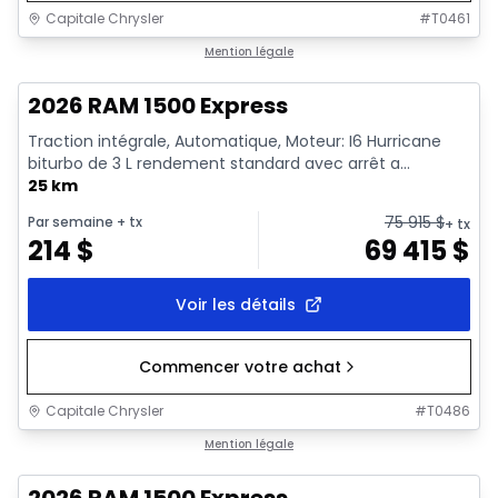
Capitale Chrysler
#
T0461
En stock
Mention légale
2026 RAM 1500 Express
Traction intégrale, Automatique, Moteur: I6 Hurricane
biturbo de 3 L rendement standard avec arrêt a...
25 km
75 915
$
Par semaine
+ tx
+ tx
214
$
69 415
$
Voir les détails
Commencer votre achat
Capitale Chrysler
#
T0486
1/16
En stock
Mention légale