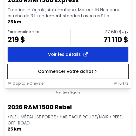
2026 RAM 1500 Express
Traction intégrale, Automatique, Moteur: I6 Hurricane
biturbo de 3 L rendement standard avec arrêt a...
25 km
77 610
$
Par semaine
+ tx
+ tx
219
$
71 110
$
Voir les détails
Commencer votre achat
Capitale Chrysler
#
T0472
En stock
Mention légale
2026 RAM 1500 Rebel
• BLEU MÉTALLISÉ FORGÉ • HABITACLE ROUGE/NOIR • REBEL
OFF-ROAD
25 km