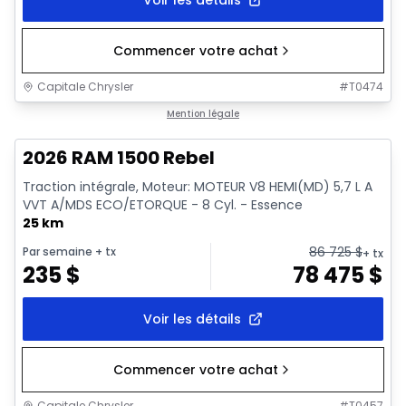
Commencer votre achat
Capitale Chrysler
#
T0474
En stock
Mention légale
2026 RAM 1500 Rebel
Traction intégrale, Moteur: MOTEUR V8 HEMI(MD) 5,7 L A
VVT A/MDS ECO/ETORQUE - 8 Cyl. - Essence
25 km
86 725
$
Par semaine
+ tx
+ tx
235
$
78 475
$
Voir les détails
Commencer votre achat
Capitale Chrysler
#
T0457