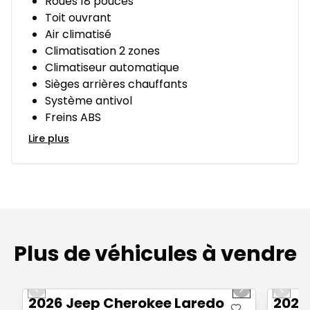
Roues 18 pouces
Toit ouvrant
Air climatisé
Climatisation 2 zones
Climatiseur automatique
Sièges arrières chauffants
Système antivol
Freins ABS
Lire plus
Plus de véhicules à vendre
1/10
Très bonne offre
Très b
Previous slide
Next slide
Previo
2026 Jeep Cherokee Laredo
2026