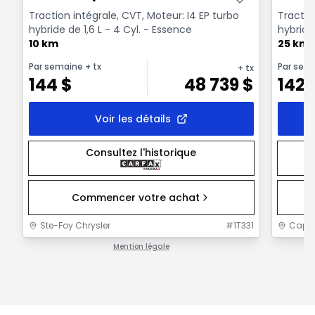
Traction intégrale, CVT, Moteur: I4 EP turbo
Tractio
hybride de 1,6 L - 4 Cyl. - Essence
hybride 
10 km
25 km
Par semaine
+ tx
Par sem
+ tx
144
$
48 739
$
142
Voir les détails
Consultez l'historique
Commencer votre achat
Ste-Foy Chrysler
#
1T331
Capit
Mention légale
1 / 1