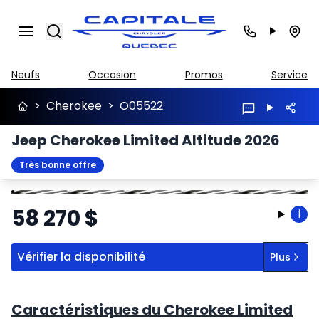
Search
Neufs
Occasion
Promos
Service
>
Cherokee
>
O05522
Jeep Cherokee Limited Altitude 2026
Très bonne offre
Arrêter
Précédent
Suivant
58 270
$
i
Vérifier la disponibilité
Plus
Caractéristiques du Cherokee Limited