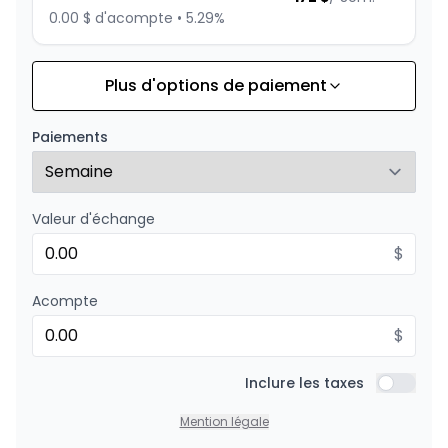
0.00 $ d'acompte • 5.29%
Plus d'options de paiement
Financement sur 84 mois
À partir de :
Financement sur 84 mois
190
$
/
Sem.
Paiements
0.00 $ d'acompte • 4.99%
Valeur d'échange
Financement sur 72 mois
À partir de :
Financement sur 72 mois
$
217
$
/
Sem.
0.00 $ d'acompte • 4.99%
Acompte
$
Financement sur 60 mois
À partir de :
Financement sur 60 mois
Inclure les taxes
254
$
/
Sem.
Inclure l
0.00 $ d'acompte • 4.99%
Mention légale