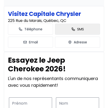
Financement sur 48 mois
Visitez Capitale Chrysler
À partir de :
Financement sur 48 mois
310
$
/
Sem.
225 Rue du Marais, Québec, QC
0.00 $ d'acompte • 4.99%
Téléphone
SMS
Financement sur 36 mois
Email
Adresse
À partir de :
Financement sur 36 mois
404
$
/
Sem.
0.00 $ d'acompte • 4.99%
Essayez le Jeep
Cherokee 2026!
L'un de nos représentants communiquera
avec vous rapidement!