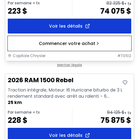
82 325
$
Par semaine
+ tx
+ tx
223
$
74 075
$
Voir les détails
Commencer votre achat
Capitale Chrysler
#
T0102
En stock
Mention légale
2026 RAM 1500 Rebel
Traction intégrale, Moteur: I6 Hurricane biturbo de 3 L
rendement standard avec arrêt au ralenti - 6...
25 km
84 125
$
Par semaine
+ tx
+ tx
228
$
75 875
$
Voir les détails