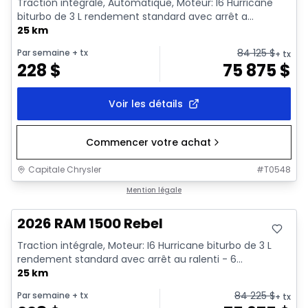
Traction intégrale, Automatique, Moteur: I6 Hurricane
biturbo de 3 L rendement standard avec arrêt a...
25 km
84 125
$
Par semaine
+ tx
+ tx
228
$
75 875
$
Voir les détails
Commencer votre achat
Capitale Chrysler
#
T0548
En stock
Mention légale
2026 RAM 1500 Rebel
Traction intégrale, Moteur: I6 Hurricane biturbo de 3 L
rendement standard avec arrêt au ralenti - 6...
25 km
84 225
$
Par semaine
+ tx
+ tx