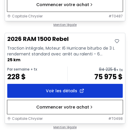
Commencer votre achat
Capitale Chrysler
#
T0487
En stock
Mention légale
2026 RAM 1500 Rebel
Traction intégrale, Moteur: I6 Hurricane biturbo de 3 L
rendement standard avec arrêt au ralenti - 6...
25 km
84 225
$
Par semaine
+ tx
+ tx
228
$
75 975
$
Voir les détails
Commencer votre achat
Capitale Chrysler
#
T0498
En stock
Mention légale