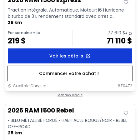
2026 RAM 1500 Express
Traction intégrale, Automatique, Moteur: I6 Hurricane
biturbo de 3 L rendement standard avec arrêt a...
25 km
77 610
$
Par semaine
+ tx
+ tx
219
$
71 110
$
Voir les détails
Commencer votre achat
Capitale Chrysler
#
T0472
En stock
Mention légale
2026 RAM 1500 Rebel
• BLEU MÉTALLISÉ FORGÉ • HABITACLE ROUGE/NOIR • REBEL
OFF-ROAD
25 km