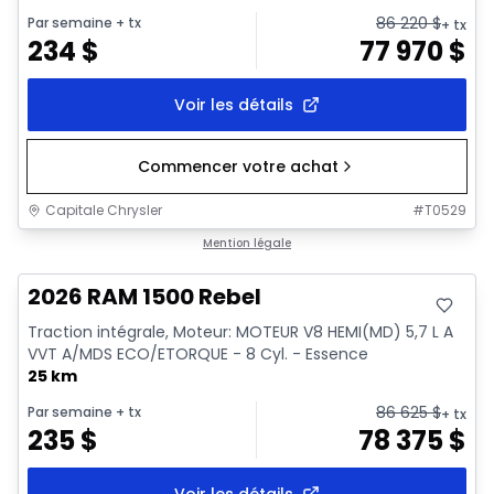
86 220
$
Par semaine
+ tx
+ tx
234
$
77 970
$
Voir les détails
Commencer votre achat
Capitale Chrysler
#
T0529
En stock
Mention légale
2026 RAM 1500 Rebel
Traction intégrale, Moteur: MOTEUR V8 HEMI(MD) 5,7 L A
VVT A/MDS ECO/ETORQUE - 8 Cyl. - Essence
25 km
86 625
$
Par semaine
+ tx
+ tx
235
$
78 375
$
Voir les détails