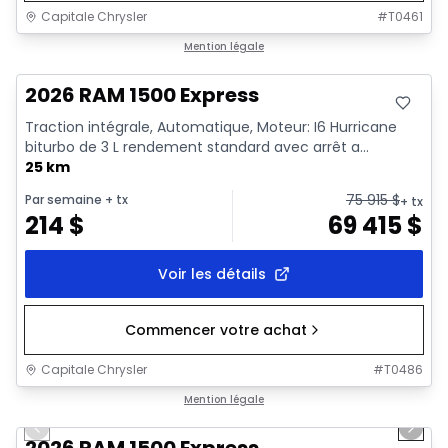
Capitale Chrysler
#
T0461
En stock
Mention légale
2026 RAM 1500 Express
Traction intégrale, Automatique, Moteur: I6 Hurricane
biturbo de 3 L rendement standard avec arrêt a...
25 km
75 915
$
Par semaine
+ tx
+ tx
214
$
69 415
$
Voir les détails
Commencer votre achat
Capitale Chrysler
#
T0486
1/16
En stock
Mention légale
Previous slide
Next 