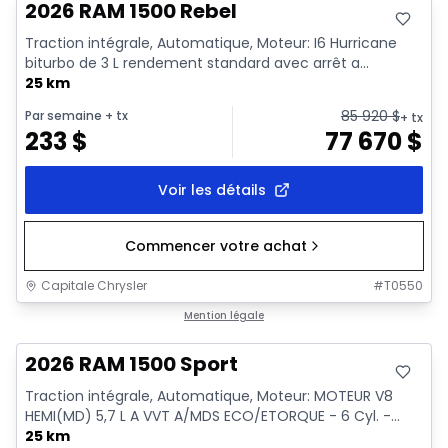
2026 RAM 1500 Rebel
Traction intégrale, Automatique, Moteur: I6 Hurricane
biturbo de 3 L rendement standard avec arrêt a...
25 km
85 920
$
Par semaine
+ tx
+ tx
233
$
77 670
$
Voir les détails
Commencer votre achat
Capitale Chrysler
#
T0550
En stock
Mention légale
2026 RAM 1500 Sport
Traction intégrale, Automatique, Moteur: MOTEUR V8
HEMI(MD) 5,7 L A VVT A/MDS ECO/ETORQUE - 6 Cyl. -...
25 km