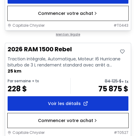
Commencer votre achat
Capitale Chrysler
#
T0443
En stock
Mention légale
2026 RAM 1500 Rebel
Traction intégrale, Automatique, Moteur: I6 Hurricane
biturbo de 3 L rendement standard avec arrêt a...
25 km
84 125
$
Par semaine
+ tx
+ tx
228
$
75 875
$
Voir les détails
Commencer votre achat
Capitale Chrysler
#
T0527