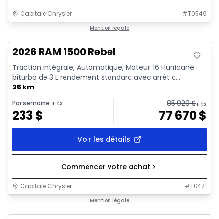
Capitale Chrysler
#
T0549
En stock
Mention légale
2026 RAM 1500 Rebel
Traction intégrale, Automatique, Moteur: I6 Hurricane
biturbo de 3 L rendement standard avec arrêt a...
25 km
85 920
$
Par semaine
+ tx
+ tx
233
$
77 670
$
Voir les détails
Commencer votre achat
Capitale Chrysler
#
T0471
En stock
Mention légale