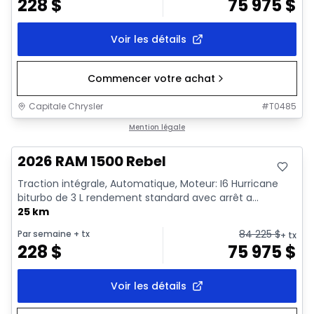
228
$
75 975
$
Voir les détails
Commencer votre achat
Capitale Chrysler
#
T0485
En stock
Mention légale
2026 RAM 1500 Rebel
Traction intégrale, Automatique, Moteur: I6 Hurricane
biturbo de 3 L rendement standard avec arrêt a...
25 km
84 225
$
Par semaine
+ tx
+ tx
228
$
75 975
$
Voir les détails