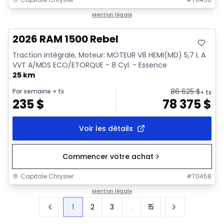
En stock
Mention légale
2026 RAM 1500 Rebel
Traction intégrale, Moteur: MOTEUR V8 HEMI(MD) 5,7 L A
VVT A/MDS ECO/ETORQUE - 8 Cyl. - Essence
25 km
86 625
$
Par semaine
+ tx
+ tx
235
$
78 375
$
Voir les détails
Commencer votre achat
Capitale Chrysler
#
T0458
Mention légale
1
2
3
...
15