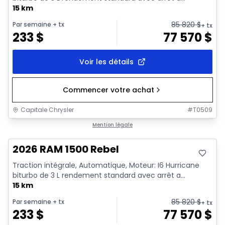
15 km
85 820
$
Par semaine
+ tx
+ tx
233
$
77 570
$
Voir les détails
Commencer votre achat
Capitale Chrysler
#
T0509
En stock
Mention légale
2026 RAM 1500 Rebel
Traction intégrale, Automatique, Moteur: I6 Hurricane
biturbo de 3 L rendement standard avec arrêt a...
15 km
85 820
$
Par semaine
+ tx
+ tx
233
$
77 570
$