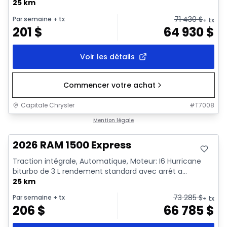
25 km
71 430
$
Par semaine
+ tx
+ tx
201
$
64 930
$
Voir les détails
Commencer votre achat
Capitale Chrysler
#
T7008
En stock
Mention légale
2026 RAM 1500 Express
Traction intégrale, Automatique, Moteur: I6 Hurricane
biturbo de 3 L rendement standard avec arrêt a...
25 km
73 285
$
Par semaine
+ tx
+ tx
206
$
66 785
$