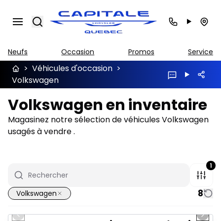
Search
Neufs
Occasion
Promos
Service
>
Véhicules d'occasion
>
Volkswagen
Volkswagen en inventaire
Magasinez notre sélection de véhicules Volkswagen
usagés à vendre .
1
8
Volkswagen
1/37
Très bonne offre
Previous slide
Next 
Vidéo disponible