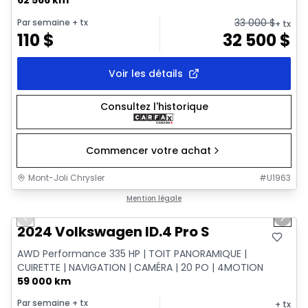
33 000
$
Par semaine
+ tx
+ tx
110
$
32 500
$
Voir les détails
Consultez l'historique
Commencer votre achat
Mont-Joli Chrysler
#
U1963
1/12
Très bonne offre
Mention légale
Previous slide
Next 
2024 Volkswagen ID.4 Pro S
AWD Performance 335 HP | TOIT PANORAMIQUE |
CUIRETTE | NAVIGATION | CAMÉRA | 20 PO | 4MOTION
59 000 km
Par semaine
+ tx
+ tx