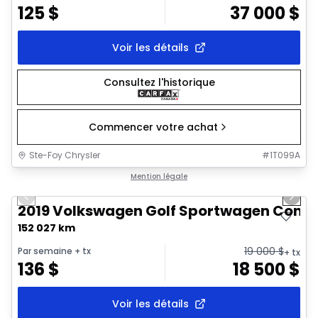
125
$
37 000
$
Voir les détails
Consultez l'historique
Commencer votre achat
Ste-Foy Chrysler
#
1T099A
1/10
Très bonne offre
Mention légale
Previous slide
Next 
2019 Volkswagen Golf Sportwagen Comfo
152 027 km
19 000
$
Par semaine
+ tx
+ tx
136
$
18 500
$
Voir les détails