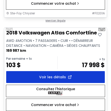
Commencer votre achat
Ste-Foy Chrysler
#
F0201A
1/15
Très bonne offre
Mention légale
Previous slide
Next 
2018 Volkswagen Atlas Comfortline
AWD 4MOTION • 7 PASSAGERS • CUIR • • DÉMARREUR
DISTANCE • NAVIGATION • CAMÉRA • SIÈGES CHAUFFANTS
159 987 km
Par semaine
+ tx
+ tx
103
$
17 998
$
Voir les détails
Consultez l'historique
Commencer votre achat