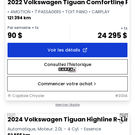
2022 Volkswagen Tiguan Comfortline R-L
• 4MOTION • 7 PASSAGERS • TOIT PANO • CARPLAY
121 394 km
Par semaine
+ tx
+ tx
90
$
24 295
$
Voir les détails
Consultez l'historique
Commencer votre achat
Capitale Chrysler
#
3131A
1/17
Très bonne offre
Mention légale
Previous slide
Next 
Vidéo disponible
2024 Volkswagen Tiguan Highline R-Line
Automatique, Moteur: 2.0L - 4 Cyl. - Essence
62 566 km