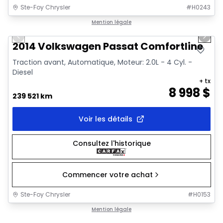
Ste-Foy Chrysler
#
H0243
1/11
Très bonne offre
Mention légale
Previous slide
Next 
2014 Volkswagen Passat Comfortline
Traction avant, Automatique, Moteur: 2.0L - 4 Cyl. -
Diesel
+ tx
8 998
$
239 521 km
Voir les détails
Consultez l'historique
Commencer votre achat
Ste-Foy Chrysler
#
H0153
Mention légale