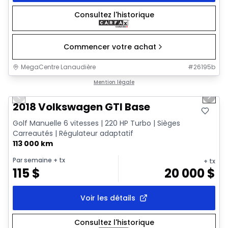
Consultez l'historique
Commencer votre achat
MegaCentre Lanaudière
#
26195b
1/17
Très bonne offre
Mention légale
Previous slide
Next 
2018 Volkswagen GTI Base
Golf Manuelle 6 vitesses | 220 HP Turbo | Sièges
Carreautés | Régulateur adaptatif
113 000 km
Par semaine
+ tx
+ tx
115
$
20 000
$
Voir les détails
Consultez l'historique