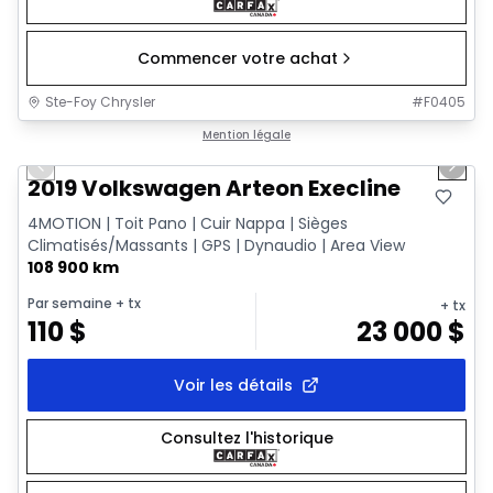
Commencer votre achat
Ste-Foy Chrysler
#
F0405
1/18
Très bonne offre
Mention légale
Previous slide
Next 
2019 Volkswagen Arteon Execline
4MOTION | Toit Pano | Cuir Nappa | Sièges
Climatisés/Massants | GPS | Dynaudio | Area View
108 900 km
Par semaine
+ tx
+ tx
110
$
23 000
$
Voir les détails
Consultez l'historique