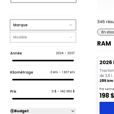
346
résu
Marque
En sto
Modèle
RAM
En sto
Année
2024
-
2027
2026 
Traction
Kilométrage
0 km
-
1 307 km
de 3,6 L
285 km
Par sema
Prix
0 $
-
140 360 $
198
Budget