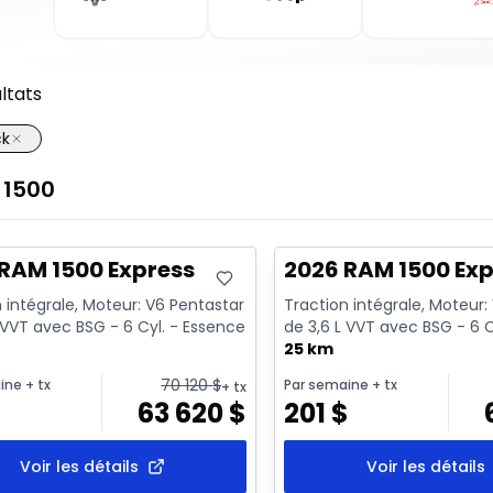
ltats
ck
1500
ck
En stock
RAM 1500 Express
2026 RAM 1500 Exp
 intégrale, Moteur: V6 Pentastar
Traction intégrale, Moteur:
 VVT avec BSG - 6 Cyl. - Essence
de 3,6 L VVT avec BSG - 6 C
25 km
70 120
$
ine
+ tx
Par semaine
+ tx
+ tx
$
63 620
$
201
$
Voir les détails
Voir les détails