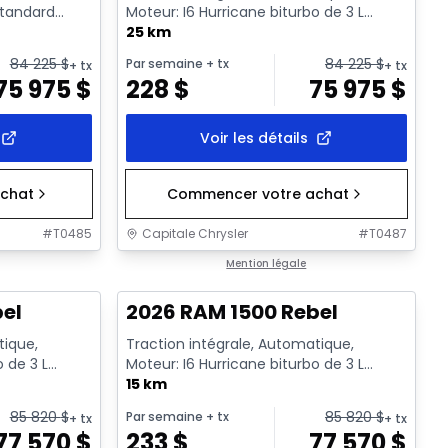
standard
Moteur: I6 Hurricane biturbo de 3 L
rendement standard avec arrêt a...
25 km
84 225
$
84 225
$
Par semaine
+ tx
+ tx
+ tx
75 975
$
228
$
75 975
$
Voir les détails
chat
Commencer votre achat
#
T0485
Capitale Chrysler
#
T0487
En stock
Mention légale
bel
2026 RAM 1500 Rebel
tique,
Traction intégrale, Automatique,
o de 3 L
Moteur: I6 Hurricane biturbo de 3 L
rêt a...
rendement standard avec arrêt a...
15 km
85 820
$
85 820
$
Par semaine
+ tx
+ tx
+ tx
77 570
$
233
$
77 570
$