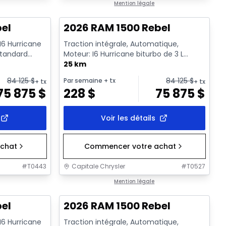
En stock
Mention légale
bel
2026 RAM 1500 Rebel
 I6 Hurricane
Traction intégrale, Automatique,
standard
Moteur: I6 Hurricane biturbo de 3 L
rendement standard avec arrêt a...
25 km
84 125
$
84 125
$
Par semaine
+ tx
+ tx
+ tx
75 875
$
228
$
75 875
$
Voir les détails
chat
Commencer votre achat
#
T0443
Capitale Chrysler
#
T0527
En stock
Mention légale
bel
2026 RAM 1500 Rebel
 I6 Hurricane
Traction intégrale, Automatique,