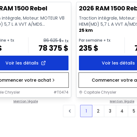
RAM 1500 Rebel
2026 RAM 1500 Re
n intégrale, Moteur: MOTEUR V8
Traction intégrale, Moteur
) 5,7 L A VVT A/MDS
HEMI(MD) 5,7 L A VVT A/MD
RQUE - 8 Cyl. - Essence
ECO/ETORQUE - 8 Cyl. - E
25 km
86 625
$
ine
+ tx
Par semaine
+ tx
+ tx
$
78 375
$
235
$
Voir les détails
Voir les détails
ommencer votre achat
Commencer votre a
le Chrysler
#
T0474
Capitale Chrysler
Mention légale
Mention légale
1
2
3
4
5