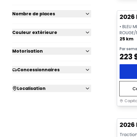
En sto
Nombre de places
2026 
• BLEU 
Couleur extérieure
ROUGE/N
25 km
Par sema
Motorisation
223
Concessionnaires
Localisation
C
Capita
En sto
2026 
Traction