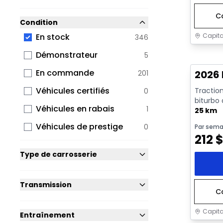
C
Condition
Capita
En stock
346
En sto
Démonstrateur
5
En commande
2026 
201
Véhicules certifiés
Traction
0
biturbo
Véhicules en rabais
1
avec arrê
25 km
Véhicules de prestige
0
Par sema
212
Type de carrosserie
Transmission
C
Capita
Entraînement