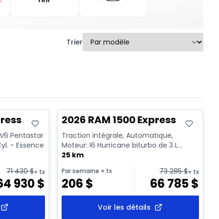
Trier
En stock
ress
2026 RAM 1500 Express
 V6 Pentastar
Traction intégrale, Automatique,
yl. - Essence
Moteur: I6 Hurricane biturbo de 3 L
rendement standard avec arrêt a...
25 km
71 430
$
73 285
$
Par semaine
+ tx
+ tx
+ tx
64 930
$
206
$
66 785
$
Voir les détails