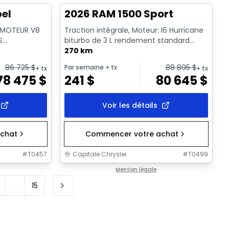
bel
2026 RAM 1500 Sport
: MOTEUR V8
Traction intégrale, Moteur: I6 Hurricane
S
biturbo de 3 L rendement standard
ssence
avec arrêt au ralenti - 6...
270 km
86 725
$
88 895
$
Par semaine
+ tx
+ tx
+ tx
78 475
$
241
$
80 645
$
Voir les détails
chat
Commencer votre achat
#
T0457
Capitale Chrysler
#
T0499
Mention légale
...
15