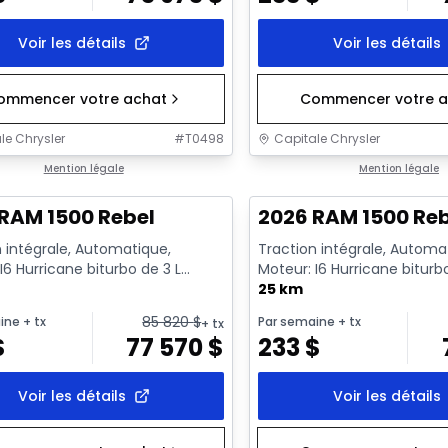
Voir les détails
Voir les détails
ommencer votre achat
Commencer votre a
le Chrysler
#
T0498
Capitale Chrysler
ck
Mention légale
En stock
Mention légale
RAM 1500 Rebel
2026 RAM 1500 Re
 intégrale, Automatique,
Traction intégrale, Automa
I6 Hurricane biturbo de 3 L
Moteur: I6 Hurricane biturb
nt standard avec arrêt a...
rendement standard avec ar
25 km
85 820
$
ine
+ tx
Par semaine
+ tx
+ tx
$
77 570
$
233
$
Voir les détails
Voir les détails