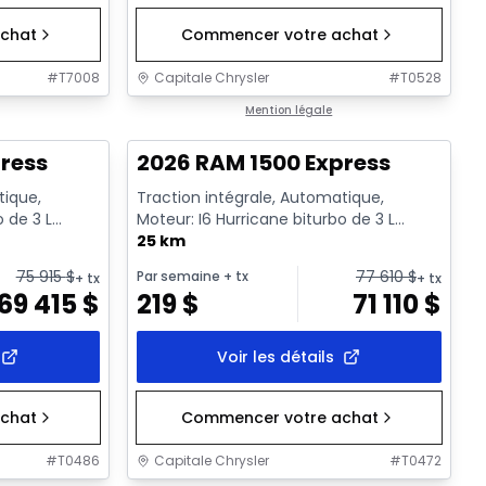
chat
Commencer votre achat
#
T7008
Capitale Chrysler
#
T0528
1/16
En stock
Mention légale
ress
2026 RAM 1500 Express
tique,
Traction intégrale, Automatique,
o de 3 L
Moteur: I6 Hurricane biturbo de 3 L
rêt a...
rendement standard avec arrêt a...
25 km
75 915
$
77 610
$
Par semaine
+ tx
+ tx
+ tx
69 415
$
219
$
71 110
$
Voir les détails
chat
Commencer votre achat
#
T0486
Capitale Chrysler
#
T0472