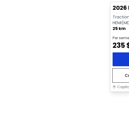
2026 
Tractio
HEMI(MD
ECO/ETO
25 km
Par sema
235
C
Capita