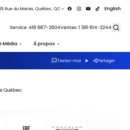
English
25 Rue du Marais, Québec, QC
Searc
Service :
418 687-2604
Ventes :
1 581 814-2244
e Média
À propos
Textez-moi
Partager
de Québec.