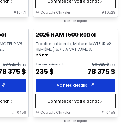
chat
Commencer votre achat
#
T0471
Capitale Chrysler
#
T0529
En stock
Mention légale
bel
2026 RAM 1500 Rebel
: MOTEUR V8
Traction intégrale, Moteur: MOTEUR V8
S
HEMI(MD) 5,7 L A VVT A/MDS
ssence
ECO/ETORQUE - 8 Cyl. - Essence
25 km
86 625
$
86 625
$
Par semaine
+ tx
+ tx
+ tx
78 375
$
235
$
78 375
$
Voir les détails
chat
Commencer votre achat
#
T0456
Capitale Chrysler
#
T0458
En stock
Mention légale