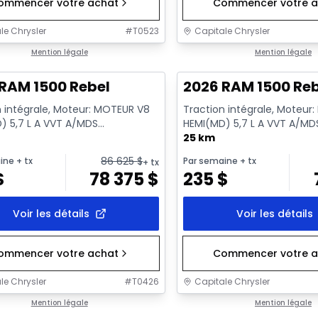
ommencer votre achat
Commencer votre a
le Chrysler
#
T0523
Capitale Chrysler
ck
Mention légale
En stock
Mention légale
RAM 1500 Rebel
2026 RAM 1500 Re
n intégrale, Moteur: MOTEUR V8
Traction intégrale, Moteur
) 5,7 L A VVT A/MDS
HEMI(MD) 5,7 L A VVT A/MD
RQUE - 8 Cyl. - Essence
ECO/ETORQUE - 8 Cyl. - E
25 km
86 625
$
ine
+ tx
Par semaine
+ tx
+ tx
$
78 375
$
235
$
Voir les détails
Voir les détails
ommencer votre achat
Commencer votre a
le Chrysler
#
T0426
Capitale Chrysler
ck
Mention légale
En stock
Mention légale