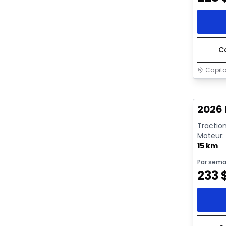
C
Capita
En sto
2026 
Traction
Moteur: 
rendeme
15 km
Par sema
233