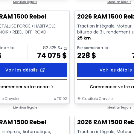
ck
Mention légale
En stock
Mention légale
RAM 1500 Rebel
2026 RAM 1500 Re
MÉTALLISÉ FORGÉ • HABITACLE
Traction intégrale, Moteur:
OIR • REBEL OFF-ROAD
biturbo de 3 L rendement 
avec arrêt au ralenti - 6...
25 km
82 325
$
ine
+ tx
Par semaine
+ tx
+ tx
$
74 075
$
228
$
Voir les détails
Voir les détails
ommencer votre achat
Commencer votre a
le Chrysler
#
T0102
Capitale Chrysler
ck
Mention légale
En stock
Mention légale
RAM 1500 Rebel
2026 RAM 1500 Re
 intégrale, Automatique,
Traction intégrale, Moteur: