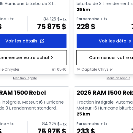
I6 Hurricane biturbo de 3 L
biturbo de 3 L rendement 
nt standard avec arrêt a...
avec arrêt au ralenti - 6...
25 km
84 125
$
ine
+ tx
Par semaine
+ tx
+ tx
$
75 875
$
228
$
Voir les détails
Voir les détails
ommencer votre achat
Commencer votre a
le Chrysler
#
T0540
Capitale Chrysler
ck
Mention légale
En stock
Mention légale
RAM 1500 Rebel
2026 RAM 1500 Re
 intégrale, Moteur: I6 Hurricane
Traction intégrale, Automa
 de 3 L rendement standard
Moteur: I6 Hurricane biturb
t au ralenti - 6...
rendement standard avec ar
25 km
84 225
$
ine
+ tx
Par semaine
+ tx
+ tx
$
75 975
$
233
$