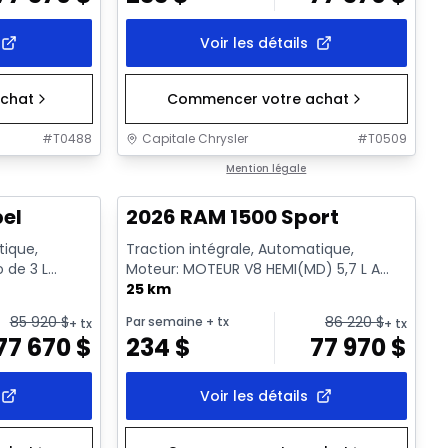
Voir les détails
chat
Commencer votre achat
#
T0488
Capitale Chrysler
#
T0509
En stock
Mention légale
bel
2026 RAM 1500 Sport
tique,
Traction intégrale, Automatique,
o de 3 L
Moteur: MOTEUR V8 HEMI(MD) 5,7 L A
rêt a...
VVT A/MDS ECO/ETORQUE - 6 Cyl. -...
25 km
85 920
$
86 220
$
Par semaine
+ tx
+ tx
+ tx
77 670
$
234
$
77 970
$
Voir les détails