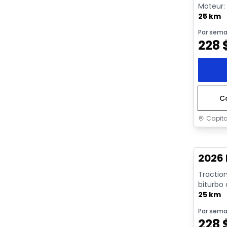
Moteur: 
rendeme
25 km
Par sema
228
C
Capita
En sto
2026 
Traction
biturbo
avec arrê
25 km
Par sema
228