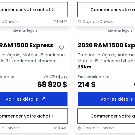
ommencer votre achat
Commencer votre a
le Chrysler
#
T0427
Capitale Chrysler
ck
Mention légale
En stock
Mention légale
RAM 1500 Express
2026 RAM 1500 Exp
 intégrale, Moteur: I6 Hurricane
Traction intégrale, Automa
 de 3 L rendement standard
Moteur: I6 Hurricane biturb
t au ralenti - 6...
rendement standard avec ar
25 km
75 320
$
ine
+ tx
Par semaine
+ tx
+ tx
$
68 820
$
214
$
Voir les détails
Voir les détails
ommencer votre achat
Commencer votre a
le Chrysler
#
T0461
Capitale Chrysler