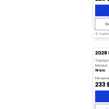
C
Capita
En sto
2026 
Traction
Moteur: 
rendeme
15 km
Par sema
233