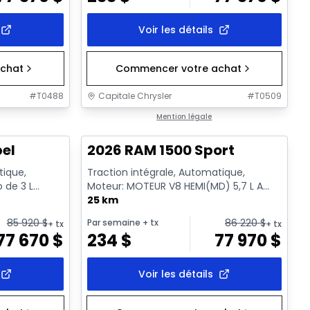
Voir les détails
chat
Commencer votre achat
#
T0488
Capitale Chrysler
#
T0509
En stock
Mention légale
bel
2026 RAM 1500 Sport
tique,
Traction intégrale, Automatique,
o de 3 L
Moteur: MOTEUR V8 HEMI(MD) 5,7 L A
rêt a...
VVT A/MDS ECO/ETORQUE - 6 Cyl. -...
25 km
85 920
$
86 220
$
Par semaine
+ tx
+ tx
+ tx
77 670
$
234
$
77 970
$
Voir les détails