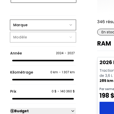
346
résu
Marque
En sto
Modèle
RAM
En sto
Année
2024
-
2027
2026 
Traction
Kilométrage
0 km
-
1 307 km
de 3,6 L
285 km
Par sema
Prix
0 $
-
140 360 $
198
Budget