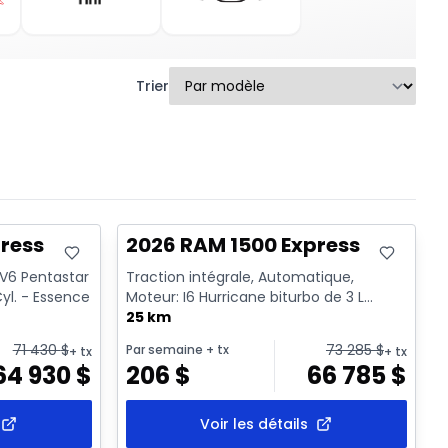
Trier
En stock
ress
2026 RAM 1500 Express
 V6 Pentastar
Traction intégrale, Automatique,
yl. - Essence
Moteur: I6 Hurricane biturbo de 3 L
rendement standard avec arrêt a...
25 km
71 430
$
73 285
$
Par semaine
+ tx
+ tx
+ tx
64 930
$
206
$
66 785
$
Voir les détails