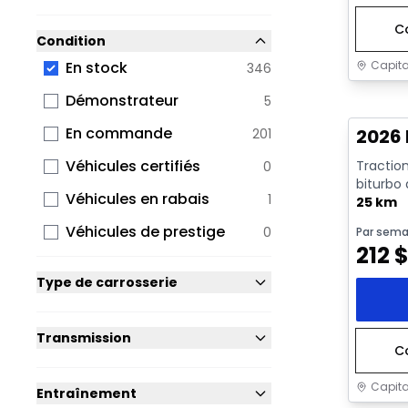
C
Condition
Capita
En stock
346
En sto
Démonstrateur
5
En commande
2026 
201
Véhicules certifiés
Traction
0
biturbo
Véhicules en rabais
1
avec arrê
25 km
Véhicules de prestige
0
Par sema
212
Type de carrosserie
Transmission
C
Capita
Entraînement