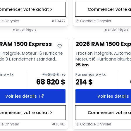
ommencer votre achat
Commencer votre a
le Chrysler
#
T0427
Capitale Chrysler
ck
Mention légale
En stock
Mention légale
RAM 1500 Express
2026 RAM 1500 Exp
 intégrale, Moteur: I6 Hurricane
Traction intégrale, Automa
 de 3 L rendement standard
Moteur: I6 Hurricane biturb
t au ralenti - 6...
rendement standard avec ar
25 km
75 320
$
ine
+ tx
Par semaine
+ tx
+ tx
$
68 820
$
214
$
Voir les détails
Voir les détails
ommencer votre achat
Commencer votre a
le Chrysler
#
T0461
Capitale Chrysler