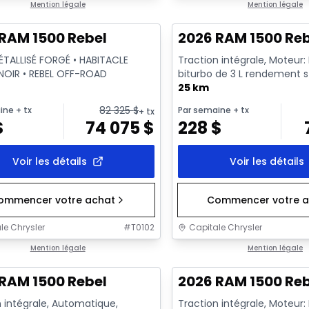
ck
Mention légale
En stock
Mention légale
RAM 1500 Rebel
2026 RAM 1500 Re
MÉTALLISÉ FORGÉ • HABITACLE
Traction intégrale, Moteur:
OIR • REBEL OFF-ROAD
biturbo de 3 L rendement 
avec arrêt au ralenti - 6...
25 km
82 325
$
ine
+ tx
Par semaine
+ tx
+ tx
$
74 075
$
228
$
Voir les détails
Voir les détails
ommencer votre achat
Commencer votre a
le Chrysler
#
T0102
Capitale Chrysler
ck
Mention légale
En stock
Mention légale
RAM 1500 Rebel
2026 RAM 1500 Re
 intégrale, Automatique,
Traction intégrale, Moteur: