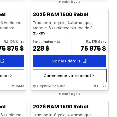
En stock
Mention légale
bel
2026 RAM 1500 Rebel
 I6 Hurricane
Traction intégrale, Automatique,
standard
Moteur: I6 Hurricane biturbo de 3 L
rendement standard avec arrêt a...
25 km
84 125
$
84 125
$
Par semaine
+ tx
+ tx
+ tx
75 875
$
228
$
75 875
$
Voir les détails
chat
Commencer votre achat
#
T0443
Capitale Chrysler
#
T0527
En stock
Mention légale
bel
2026 RAM 1500 Rebel
 I6 Hurricane
Traction intégrale, Automatique,