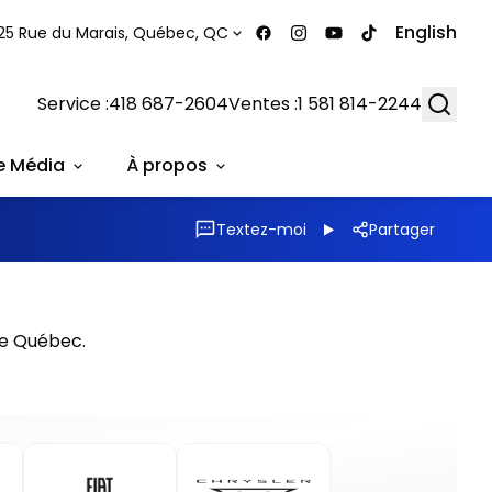
English
25 Rue du Marais, Québec, QC
Searc
Service :
418 687-2604
Ventes :
1 581 814-2244
e Média
À propos
Textez-moi
Partager
de Québec.