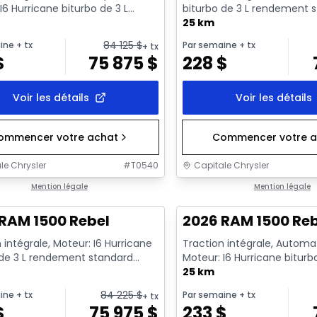
I6 Hurricane biturbo de 3 L
biturbo de 3 L rendement 
nt standard avec arrêt a...
avec arrêt au ralenti - 6...
25 km
84 125
$
ine
+ tx
Par semaine
+ tx
+ tx
$
75 875
$
228
$
Voir les détails
Voir les détails
ommencer votre achat
Commencer votre a
le Chrysler
#
T0540
Capitale Chrysler
ck
Mention légale
En stock
Mention légale
RAM 1500 Rebel
2026 RAM 1500 Re
 intégrale, Moteur: I6 Hurricane
Traction intégrale, Automa
 de 3 L rendement standard
Moteur: I6 Hurricane biturb
t au ralenti - 6...
rendement standard avec ar
25 km
84 225
$
ine
+ tx
Par semaine
+ tx
+ tx
$
75 975
$
233
$