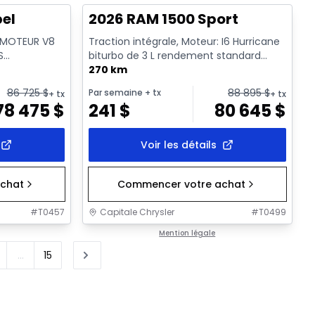
bel
2026 RAM 1500 Sport
: MOTEUR V8
Traction intégrale, Moteur: I6 Hurricane
S
biturbo de 3 L rendement standard
ssence
avec arrêt au ralenti - 6...
270 km
86 725
$
88 895
$
Par semaine
+ tx
+ tx
+ tx
78 475
$
241
$
80 645
$
Voir les détails
chat
Commencer votre achat
#
T0457
Capitale Chrysler
#
T0499
Mention légale
...
15