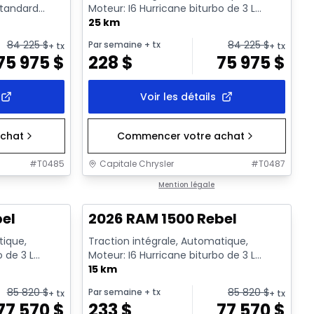
standard
Moteur: I6 Hurricane biturbo de 3 L
rendement standard avec arrêt a...
25 km
84 225
$
84 225
$
Par semaine
+ tx
+ tx
+ tx
75 975
$
228
$
75 975
$
Voir les détails
chat
Commencer votre achat
#
T0485
Capitale Chrysler
#
T0487
En stock
Mention légale
bel
2026 RAM 1500 Rebel
tique,
Traction intégrale, Automatique,
o de 3 L
Moteur: I6 Hurricane biturbo de 3 L
rêt a...
rendement standard avec arrêt a...
15 km
85 820
$
85 820
$
Par semaine
+ tx
+ tx
+ tx
77 570
$
233
$
77 570
$