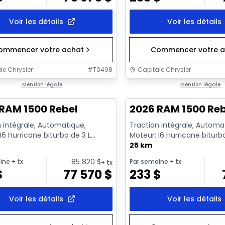
Voir les détails
Voir les détails
ommencer votre achat
Commencer votre a
le Chrysler
#
T0498
Capitale Chrysler
ck
Mention légale
En stock
Mention légale
RAM 1500 Rebel
2026 RAM 1500 Re
 intégrale, Automatique,
Traction intégrale, Automa
I6 Hurricane biturbo de 3 L
Moteur: I6 Hurricane biturb
nt standard avec arrêt a...
rendement standard avec ar
25 km
85 820
$
ine
+ tx
Par semaine
+ tx
+ tx
$
77 570
$
233
$
Voir les détails
Voir les détails