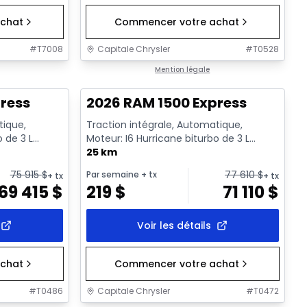
chat
Commencer votre achat
#
T7008
Capitale Chrysler
#
T0528
1/16
En stock
Mention légale
ress
2026 RAM 1500 Express
tique,
Traction intégrale, Automatique,
o de 3 L
Moteur: I6 Hurricane biturbo de 3 L
rêt a...
rendement standard avec arrêt a...
25 km
75 915
$
77 610
$
Par semaine
+ tx
+ tx
+ tx
69 415
$
219
$
71 110
$
Voir les détails
chat
Commencer votre achat
#
T0486
Capitale Chrysler
#
T0472