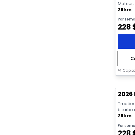
Moteur: 
rendeme
25 km
Par sema
228
C
Capita
En sto
2026 
Traction
biturbo
avec arrê
25 km
Par sema
228