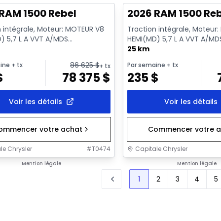
RAM 1500 Rebel
2026 RAM 1500 Re
n intégrale, Moteur: MOTEUR V8
Traction intégrale, Moteur
) 5,7 L A VVT A/MDS
HEMI(MD) 5,7 L A VVT A/MD
RQUE - 8 Cyl. - Essence
ECO/ETORQUE - 8 Cyl. - E
25 km
86 625
$
ine
+ tx
Par semaine
+ tx
+ tx
$
78 375
$
235
$
Voir les détails
Voir les détails
ommencer votre achat
Commencer votre a
le Chrysler
#
T0474
Capitale Chrysler
Mention légale
Mention légale
1
2
3
4
5