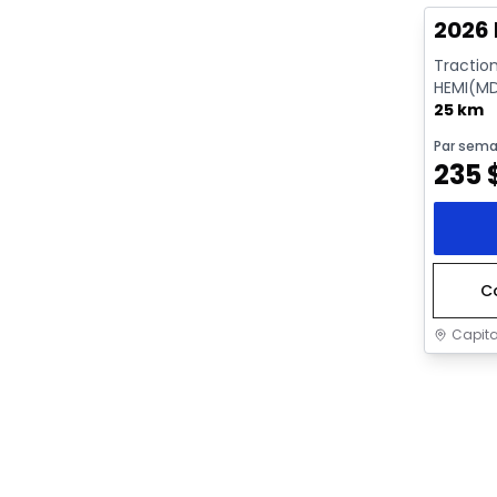
2026 
Tractio
HEMI(MD
ECO/ETO
25 km
Par sema
235
C
Capita