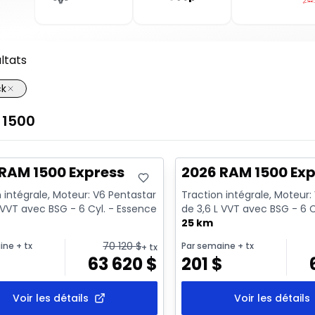
ltats
ck
1500
ck
En stock
RAM 1500 Express
2026 RAM 1500 Exp
 intégrale, Moteur: V6 Pentastar
Traction intégrale, Moteur:
 VVT avec BSG - 6 Cyl. - Essence
de 3,6 L VVT avec BSG - 6 C
25 km
70 120
$
ine
+ tx
Par semaine
+ tx
+ tx
$
63 620
$
201
$
Voir les détails
Voir les détails