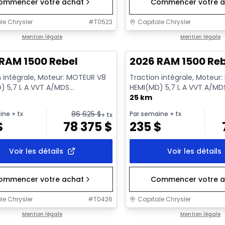
ommencer votre achat
Commencer votre a
le Chrysler
#
T0523
Capitale Chrysler
ck
Mention légale
En stock
Mention légale
RAM 1500 Rebel
2026 RAM 1500 Re
n intégrale, Moteur: MOTEUR V8
Traction intégrale, Moteur
) 5,7 L A VVT A/MDS
HEMI(MD) 5,7 L A VVT A/MD
RQUE - 8 Cyl. - Essence
ECO/ETORQUE - 8 Cyl. - E
25 km
86 625
$
ine
+ tx
Par semaine
+ tx
+ tx
$
78 375
$
235
$
Voir les détails
Voir les détails
ommencer votre achat
Commencer votre a
le Chrysler
#
T0426
Capitale Chrysler
ck
Mention légale
En stock
Mention légale