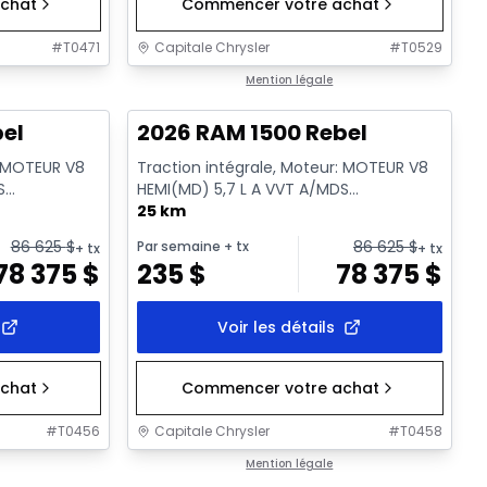
chat
Commencer votre achat
#
T0471
Capitale Chrysler
#
T0529
En stock
Mention légale
bel
2026 RAM 1500 Rebel
: MOTEUR V8
Traction intégrale, Moteur: MOTEUR V8
S
HEMI(MD) 5,7 L A VVT A/MDS
ssence
ECO/ETORQUE - 8 Cyl. - Essence
25 km
86 625
$
86 625
$
Par semaine
+ tx
+ tx
+ tx
78 375
$
235
$
78 375
$
Voir les détails
chat
Commencer votre achat
#
T0456
Capitale Chrysler
#
T0458
En stock
Mention légale