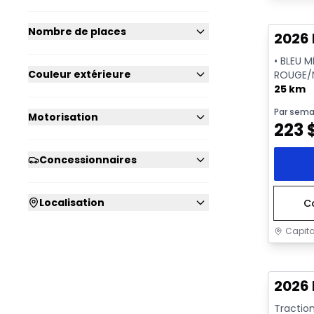
En sto
Nombre de places
2026 
• BLEU 
Couleur extérieure
ROUGE/N
25 km
Par sema
Motorisation
223
Concessionnaires
Localisation
C
Capita
En sto
2026 
Traction