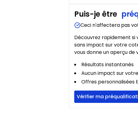
Puis-je être
préq
Location sur 39 mois
Location sur 39 mois
Ceci n'affectera pas vo
0.00 $ d'acompte • 2.49
Découvrez rapidement si v
sans impact sur votre cote
vous donne un aperçu de v
Location sur 36 mois
Location sur 36 mois
Résultats instantanés
0.00 $ d'acompte • 2.49
Aucun impact sur votre
Offres personnalisées b
Location sur 27 mois
Vérifier ma préqualificat
Location sur 27 mois
0.00 $ d'acompte • 2.49
Location sur 24 mois