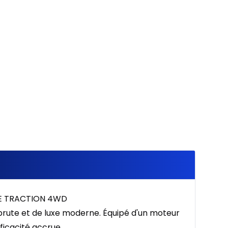
À partir de :
512
$
/
Sem.
%
DE TRACTION 4WD
rute et de luxe moderne. Équipé d'un moteur
ficacité accrue.