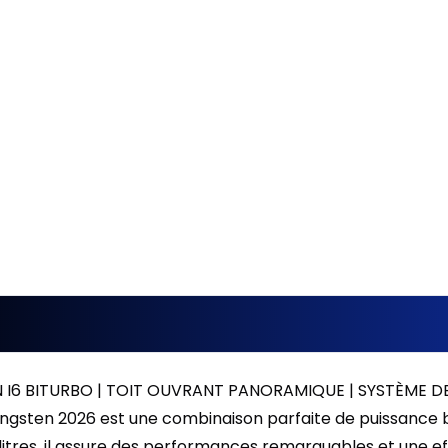
Location sur 24 mois
0.00 $ d'acompte • 2.49
 I6 BITURBO | TOIT OUVRANT PANORAMIQUE | SYSTÈME 
ngsten 2026 est une combinaison parfaite de puissance b
 litres, il assure des performances remarquables et une ef