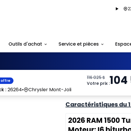
2
Outils d'achat
Service et pièces
Espac
104
116 025
$
 offre
Votre prix
:
k :
26264
•
Chrysler Mont-Joli
Caractéristiques du 
2026 RAM 1500 Tu
Moteur: I6 biturb