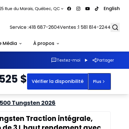
English
25 Rue du Marais, Québec, QC
Searc
Service :
418 687-2604
Ventes :
1 581 814-2244
e Média
À propos
Textez-moi
Partager
 525
$
Vérifier la disponibilité
Plus
1500 Tungsten 2026
ngsten Traction intégrale,
o de 3 L haut rendement avec