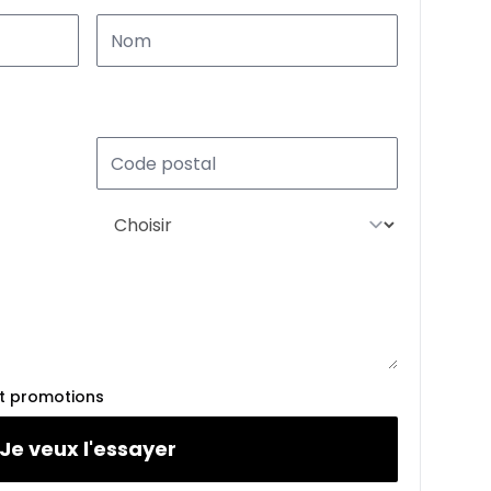
%
À partir de :
341
$
/
Sem.
%
À partir de :
353
$
/
Sem.
%
et promotions
À partir de :
361
$
/
Sem.
Je veux l'essayer
%