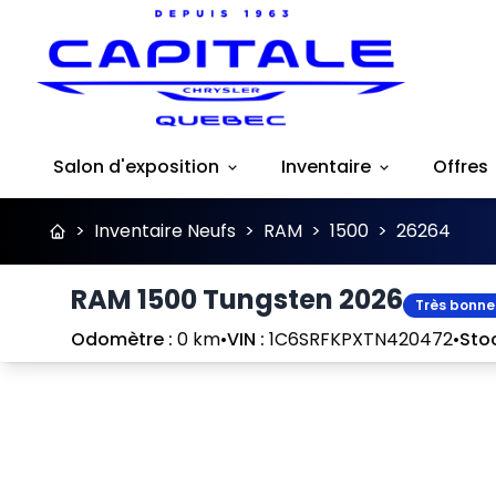
Salon d'exposition
Inventaire
Offres
>
Inventaire Neufs
>
RAM
>
1500
>
26264
RAM 1500 Tungsten 2026
Très bonne
Odomètre :
0 km
•
VIN :
1C6SRFKPXTN420472
•
Stoc