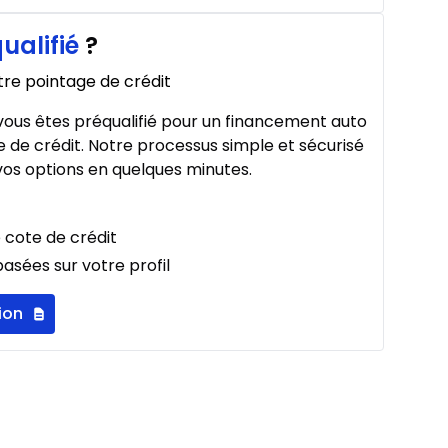
ualifié
?
À partir de :
379
$
/
Sem.
tre pointage de crédit
%
ous êtes préqualifié pour un financement auto
 de crédit. Notre processus simple et sécurisé
os options en quelques minutes.
À partir de :
400
$
/
Sem.
%
 cote de crédit
asées sur votre profil
ion
À partir de :
480
$
/
Sem.
%