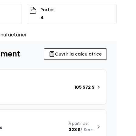
Portes
4
nufacturier
ement
Ouvrir la calculatrice
105 572
$
À partir de :
is
323
$
/
Sem.