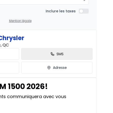
À partir de :
Inclure les taxes
is
Inclure les taxes
459
$
/
Sem.
Mention légale
Chrysler
À partir de :
c, QC
is
574
$
/
Sem.
SMS
Adresse
À partir de :
is
765
$
/
Sem.
M 1500 2026!
ants communiquera avec vous
À partir de :
330
$
/
Sem.