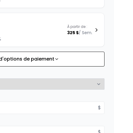
%
À partir de :
325
$
/
Sem.
%
 d'options de paiement
À partir de :
is
352
$
/
Sem.
À partir de :
$
is
383
$
/
Sem.
$