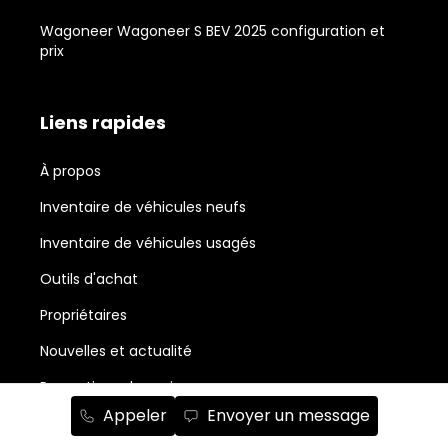
Wagoneer Wagoneer S BEV 2025 configuration et
prix
Liens rapides
À propos
Inventaire de véhicules neufs
Inventaire de véhicules usagés
Outils d'achat
Propriétaires
Nouvelles et actualité
Promotions du mois
Appeler
Envoyer un message
Salle de montre Chrysler, Jeep, RAM, Dodge et Fiat