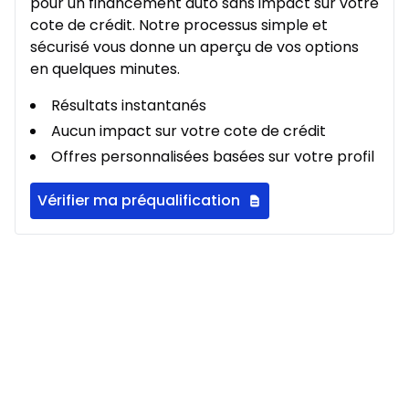
pour un financement auto sans impact sur votre
Location sur 36 mois
398
$
/
Sem.
cote de crédit. Notre processus simple et
0.00 $ d'acompte • 2.49%
sécurisé vous donne un aperçu de vos options
en quelques minutes.
Location sur 27 mois
Résultats instantanés
À partir de :
Location sur 27 mois
478
$
/
Sem.
Aucun impact sur votre cote de crédit
0.00 $ d'acompte • 2.49%
Offres personnalisées basées sur votre profil
Vérifier ma préqualification
Location sur 24 mois
À partir de :
Location sur 24 mois
510
$
/
Sem.
0.00 $ d'acompte • 2.49%