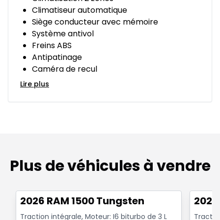
Climatiseur automatique
Siège conducteur avec mémoire
Système antivol
Freins ABS
Antipatinage
Caméra de recul
Lire plus
Plus de véhicules à vendre
Très bonne offre
Très b
2026 RAM 1500 Tungsten
2026
Traction intégrale, Moteur: I6 biturbo de 3 L
Traction