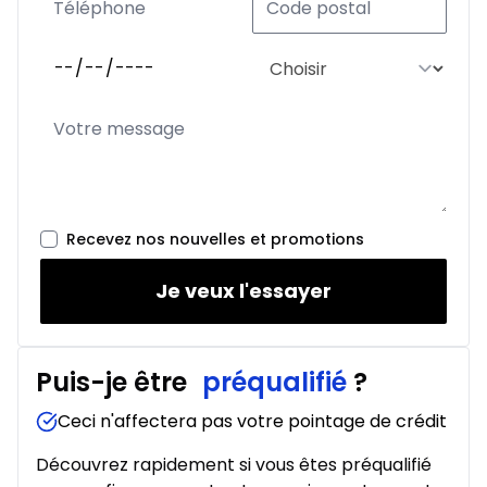
Location sur 48 mois
À partir de :
Location sur 48 mois
351
$
/
Sem.
0.00 $ d'acompte • 3.99%
Location sur 42 mois
À partir de :
Location sur 42 mois
360
$
/
Sem.
0.00 $ d'acompte • 2.49%
Recevez nos nouvelles et promotions
Je veux l'essayer
Location sur 39 mois
À partir de :
Location sur 39 mois
378
$
/
Sem.
Puis-je être
préqualifié
?
0.00 $ d'acompte • 2.49%
Ceci n'affectera pas votre pointage de crédit
Location sur 36 mois
Découvrez rapidement si vous êtes préqualifié
À partir de :