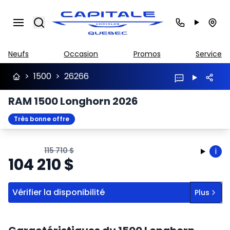
Search
Neufs
Occasion
Promos
Service
>
1500
>
26266
RAM 1500 Longhorn 2026
Très bonne offre
115 710
$
i
104 210
$
Vérifier la disponibilité
Plus