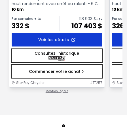
haut rendement avec arrêt au ralenti - 6 Cyl.
haut re
- Essenc...
10 km
- Essenc
10 km
118 903
$
Par semaine
+ tx
Par sem
+ tx
332
$
107 403
$
326
Voir les détails
Consultez l'historique
Commencer votre achat
Ste-Foy Chrysler
#
1T257
Ste-F
Mention légale
1 / 1