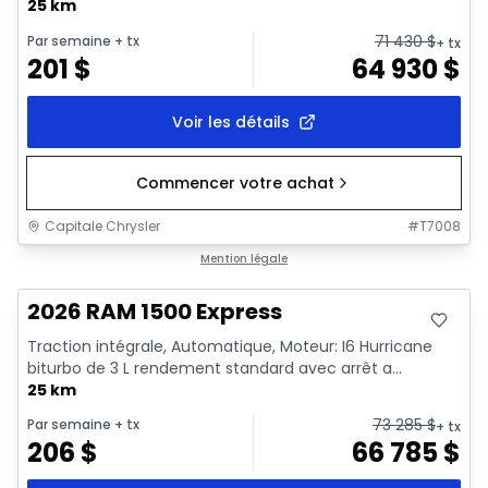
25 km
71 430
$
Par semaine
+ tx
+ tx
201
$
64 930
$
Voir les détails
Commencer votre achat
Capitale Chrysler
#
T7008
En stock
Mention légale
2026 RAM 1500 Express
Traction intégrale, Automatique, Moteur: I6 Hurricane
biturbo de 3 L rendement standard avec arrêt a...
25 km
73 285
$
Par semaine
+ tx
+ tx
206
$
66 785
$