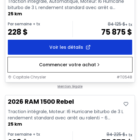
Traction intégrale, Automatique, Moteur: I6 Hurricane
biturbo de 3 L rendement standard avec arrêt a...
25 km
84 125
$
Par semaine
+ tx
+ tx
228
$
75 875
$
Voir les détails
Commencer votre achat
Capitale Chrysler
#
T0548
En stock
Mention légale
2026 RAM 1500 Rebel
Traction intégrale, Moteur: I6 Hurricane biturbo de 3 L
rendement standard avec arrêt au ralenti - 6...
25 km
84 225
$
Par semaine
+ tx
+ tx