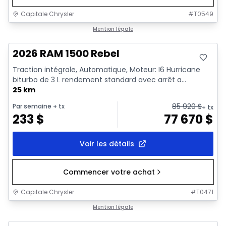
Capitale Chrysler
#
T0549
En stock
Mention légale
2026 RAM 1500 Rebel
Traction intégrale, Automatique, Moteur: I6 Hurricane
biturbo de 3 L rendement standard avec arrêt a...
25 km
85 920
$
Par semaine
+ tx
+ tx
233
$
77 670
$
Voir les détails
Commencer votre achat
Capitale Chrysler
#
T0471
En stock
Mention légale