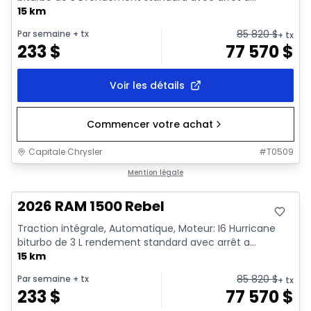
15 km
85 820
$
Par semaine
+ tx
+ tx
233
$
77 570
$
Voir les détails
Commencer votre achat
Capitale Chrysler
#
T0509
En stock
Mention légale
2026 RAM 1500 Rebel
Traction intégrale, Automatique, Moteur: I6 Hurricane
biturbo de 3 L rendement standard avec arrêt a...
15 km
85 820
$
Par semaine
+ tx
+ tx
233
$
77 570
$