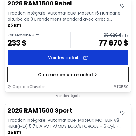
2026 RAM 1500 Rebel
Traction intégrale, Automatique, Moteur: I6 Hurricane
biturbo de 3 L rendement standard avec arrêt a...
25 km
85 920
$
Par semaine
+ tx
+ tx
233
$
77 670
$
Voir les détails
Commencer votre achat
Capitale Chrysler
#
T0550
En stock
Mention légale
2026 RAM 1500 Sport
Traction intégrale, Automatique, Moteur: MOTEUR V8
HEMI(MD) 5,7 L A VVT A/MDS ECO/ETORQUE - 6 Cyl. -...
25 km