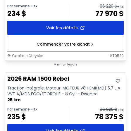
86 220
$
Par semaine
+ tx
+ tx
234
$
77 970
$
Voir les détails
Commencer votre achat
Capitale Chrysler
#
T0529
En stock
Mention légale
2026 RAM 1500 Rebel
Traction intégrale, Moteur: MOTEUR V8 HEMI(MD) 5,7 L A
VVT A/MDS ECO/ETORQUE - 8 Cyl. - Essence
25 km
86 625
$
Par semaine
+ tx
+ tx
235
$
78 375
$
Voir les détails