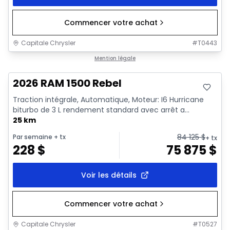
Commencer votre achat
Capitale Chrysler
#
T0443
En stock
Mention légale
2026 RAM 1500 Rebel
Traction intégrale, Automatique, Moteur: I6 Hurricane
biturbo de 3 L rendement standard avec arrêt a...
25 km
84 125
$
Par semaine
+ tx
+ tx
228
$
75 875
$
Voir les détails
Commencer votre achat
Capitale Chrysler
#
T0527