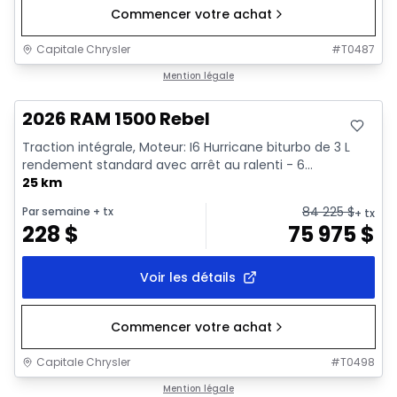
Commencer votre achat
Capitale Chrysler
#
T0487
En stock
Mention légale
2026 RAM 1500 Rebel
Traction intégrale, Moteur: I6 Hurricane biturbo de 3 L
rendement standard avec arrêt au ralenti - 6...
25 km
84 225
$
Par semaine
+ tx
+ tx
228
$
75 975
$
Voir les détails
Commencer votre achat
Capitale Chrysler
#
T0498
En stock
Mention légale