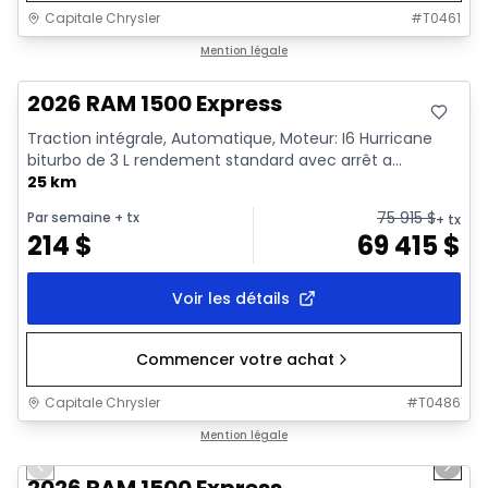
Capitale Chrysler
#
T0461
En stock
Mention légale
2026 RAM 1500 Express
Traction intégrale, Automatique, Moteur: I6 Hurricane
biturbo de 3 L rendement standard avec arrêt a...
25 km
75 915
$
Par semaine
+ tx
+ tx
214
$
69 415
$
Voir les détails
Commencer votre achat
Capitale Chrysler
#
T0486
1/16
En stock
Mention légale
Previous slide
Next 