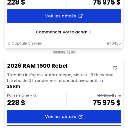
228
$
75 975
$
Voir les détails
Commencer votre achat
Capitale Chrysler
#
T0485
En stock
Mention légale
2026 RAM 1500 Rebel
Traction intégrale, Automatique, Moteur: I6 Hurricane
biturbo de 3 L rendement standard avec arrêt a...
25 km
84 225
$
Par semaine
+ tx
+ tx
228
$
75 975
$
Voir les détails