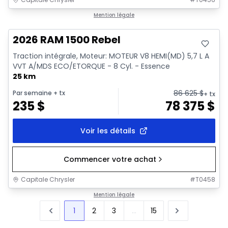
En stock
Mention légale
2026 RAM 1500 Rebel
Traction intégrale, Moteur: MOTEUR V8 HEMI(MD) 5,7 L A
VVT A/MDS ECO/ETORQUE - 8 Cyl. - Essence
25 km
86 625
$
Par semaine
+ tx
+ tx
235
$
78 375
$
Voir les détails
Commencer votre achat
Capitale Chrysler
#
T0458
Mention légale
1
2
3
...
15