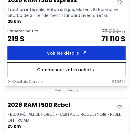
2026 RAM 1500 Express
Traction intégrale, Automatique, Moteur: I6 Hurricane
biturbo de 3 L rendement standard avec arrêt a...
25 km
77 610
$
Par semaine
+ tx
+ tx
219
$
71 110
$
Voir les détails
Commencer votre achat
Capitale Chrysler
#
T0472
En stock
Mention légale
2026 RAM 1500 Rebel
• BLEU MÉTALLISÉ FORGÉ • HABITACLE ROUGE/NOIR • REBEL
OFF-ROAD
25 km