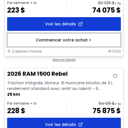
82 325
$
Par semaine
+ tx
+ tx
223
$
74 075
$
Voir les détails
Commencer votre achat
Capitale Chrysler
#
T0102
En stock
Mention légale
2026 RAM 1500 Rebel
Traction intégrale, Moteur: I6 Hurricane biturbo de 3 L
rendement standard avec arrêt au ralenti - 6...
25 km
84 125
$
Par semaine
+ tx
+ tx
228
$
75 875
$
Voir les détails