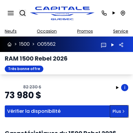
Search
Neufs
Occasion
Promos
Service
>
1500
>
O05562
RAM 1500 Rebel 2026
Très bonne offre
82 230
$
i
73 980
$
Vérifier la disponibilité
Plus