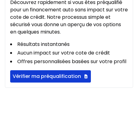
Découvrez rapidement si vous êtes préqualifié
À partir de :
pour un financement auto sans impact sur votre
Location sur 36 mois
273
$
/
Sem.
cote de crédit. Notre processus simple et
0.00 $ d'acompte • 2.49%
sécurisé vous donne un aperçu de vos options
en quelques minutes.
Location sur 27 mois
Résultats instantanés
À partir de :
Location sur 27 mois
334
$
/
Sem.
Aucun impact sur votre cote de crédit
0.00 $ d'acompte • 2.49%
Offres personnalisées basées sur votre profil
Vérifier ma préqualification
Location sur 24 mois
À partir de :
Location sur 24 mois
356
$
/
Sem.
0.00 $ d'acompte • 2.49%