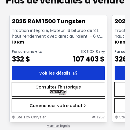
Plus de véhicules à vendre
Très bonne offre
Très b
2026 RAM 1500 Tungsten
2026
Traction intégrale, Moteur: I6 biturbo de 3 L
Traction
haut rendement avec arrêt au ralenti - 6 Cyl.
haut re
- Essenc...
10 km
- Essenc
10 km
118 903
$
Par semaine
+ tx
Par sem
+ tx
332
$
107 403
$
326
Voir les détails
Consultez l'historique
Commencer votre achat
Ste-Foy Chrysler
#
1T257
Ste-F
Mention légale