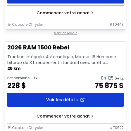
Commencer votre achat
Capitale Chrysler
#
T0443
En stock
Mention légale
2026 RAM 1500 Rebel
Traction intégrale, Automatique, Moteur: I6 Hurricane
biturbo de 3 L rendement standard avec arrêt a...
25 km
84 125
$
Par semaine
+ tx
+ tx
228
$
75 875
$
Voir les détails
Commencer votre achat
Capitale Chrysler
#
T0527