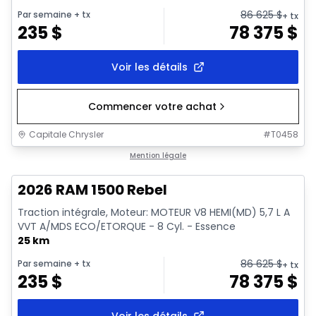
86 625
$
Par semaine
+ tx
+ tx
235
$
78 375
$
Voir les détails
Commencer votre achat
Capitale Chrysler
#
T0458
En stock
Mention légale
2026 RAM 1500 Rebel
Traction intégrale, Moteur: MOTEUR V8 HEMI(MD) 5,7 L A
VVT A/MDS ECO/ETORQUE - 8 Cyl. - Essence
25 km
86 625
$
Par semaine
+ tx
+ tx
235
$
78 375
$
Voir les détails