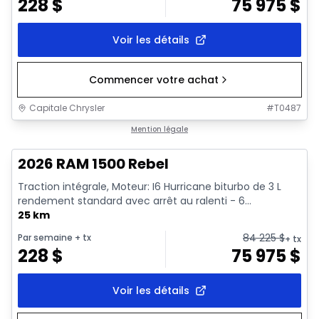
228
$
75 975
$
Voir les détails
Commencer votre achat
Capitale Chrysler
#
T0487
En stock
Mention légale
2026 RAM 1500 Rebel
Traction intégrale, Moteur: I6 Hurricane biturbo de 3 L
rendement standard avec arrêt au ralenti - 6...
25 km
84 225
$
Par semaine
+ tx
+ tx
228
$
75 975
$
Voir les détails