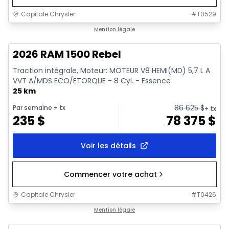
Capitale Chrysler
#
T0529
En stock
Mention légale
2026 RAM 1500 Rebel
Traction intégrale, Moteur: MOTEUR V8 HEMI(MD) 5,7 L A
VVT A/MDS ECO/ETORQUE - 8 Cyl. - Essence
25 km
86 625
$
Par semaine
+ tx
+ tx
235
$
78 375
$
Voir les détails
Commencer votre achat
Capitale Chrysler
#
T0426
En stock
Mention légale