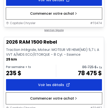
Commencer votre achat
Capitale Chrysler
#
T0474
En stock
Mention légale
2026 RAM 1500 Rebel
Traction intégrale, Moteur: MOTEUR V8 HEMI(MD) 5,7 L A
VVT A/MDS ECO/ETORQUE - 8 Cyl. - Essence
25 km
86 725
$
Par semaine
+ tx
+ tx
235
$
78 475
$
Voir les détails
Commencer votre achat
Capitale Chrysler
#
T0457