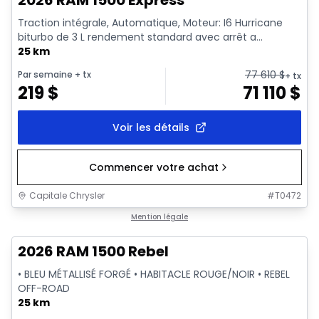
2026 RAM 1500 Express
Traction intégrale, Automatique, Moteur: I6 Hurricane
biturbo de 3 L rendement standard avec arrêt a...
25 km
77 610
$
Par semaine
+ tx
+ tx
219
$
71 110
$
Voir les détails
Commencer votre achat
Capitale Chrysler
#
T0472
En stock
Mention légale
2026 RAM 1500 Rebel
• BLEU MÉTALLISÉ FORGÉ • HABITACLE ROUGE/NOIR • REBEL
OFF-ROAD
25 km