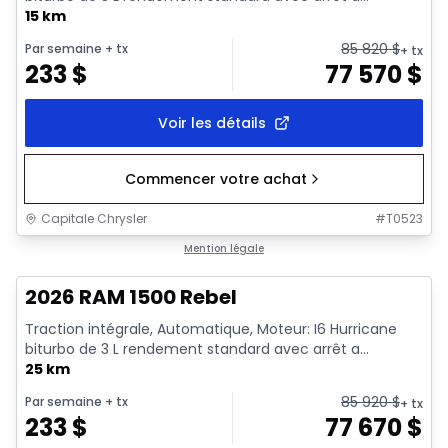
15 km
85 820
$
Par semaine
+ tx
+ tx
233
$
77 570
$
Voir les détails
Commencer votre achat
Capitale Chrysler
#
T0523
En stock
Mention légale
2026 RAM 1500 Rebel
Traction intégrale, Automatique, Moteur: I6 Hurricane
biturbo de 3 L rendement standard avec arrêt a...
25 km
85 920
$
Par semaine
+ tx
+ tx
233
$
77 670
$