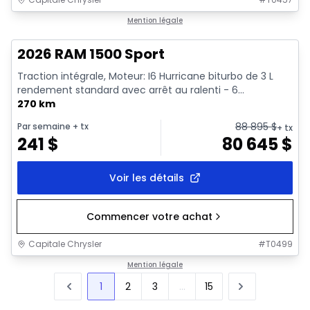
En stock
Mention légale
2026 RAM 1500 Sport
Traction intégrale, Moteur: I6 Hurricane biturbo de 3 L
rendement standard avec arrêt au ralenti - 6...
270 km
88 895
$
Par semaine
+ tx
+ tx
241
$
80 645
$
Voir les détails
Commencer votre achat
Capitale Chrysler
#
T0499
Mention légale
1
2
3
...
15