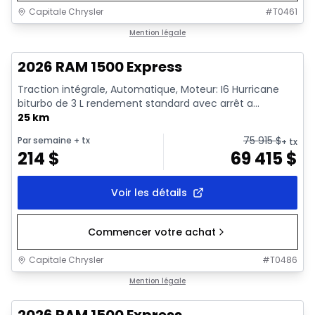
Capitale Chrysler
#
T0461
En stock
Mention légale
2026 RAM 1500 Express
Traction intégrale, Automatique, Moteur: I6 Hurricane
biturbo de 3 L rendement standard avec arrêt a...
25 km
75 915
$
Par semaine
+ tx
+ tx
214
$
69 415
$
Voir les détails
Commencer votre achat
Capitale Chrysler
#
T0486
1/16
En stock
Mention légale