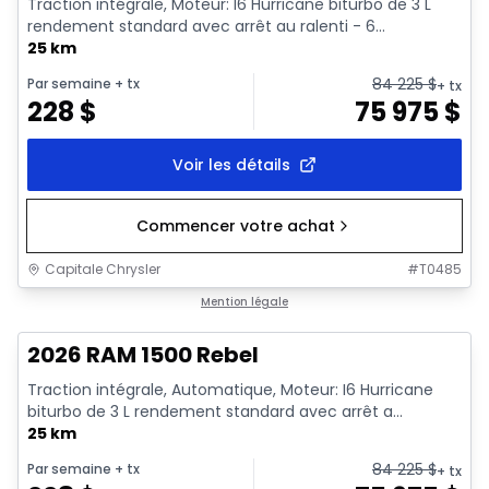
Traction intégrale, Moteur: I6 Hurricane biturbo de 3 L
rendement standard avec arrêt au ralenti - 6...
25 km
84 225
$
Par semaine
+ tx
+ tx
228
$
75 975
$
Voir les détails
Commencer votre achat
Capitale Chrysler
#
T0485
En stock
Mention légale
2026 RAM 1500 Rebel
Traction intégrale, Automatique, Moteur: I6 Hurricane
biturbo de 3 L rendement standard avec arrêt a...
25 km
84 225
$
Par semaine
+ tx
+ tx