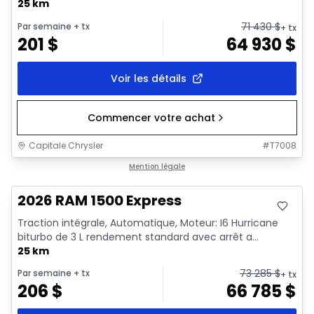
25 km
71 430
$
Par semaine
+ tx
+ tx
201
$
64 930
$
Voir les détails
Commencer votre achat
Capitale Chrysler
#
T7008
En stock
Mention légale
2026 RAM 1500 Express
Traction intégrale, Automatique, Moteur: I6 Hurricane
biturbo de 3 L rendement standard avec arrêt a...
25 km
73 285
$
Par semaine
+ tx
+ tx
206
$
66 785
$