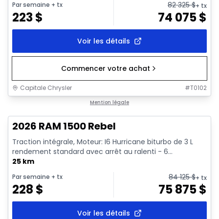
82 325
$
Par semaine
+ tx
+ tx
223
$
74 075
$
Voir les détails
Commencer votre achat
Capitale Chrysler
#
T0102
En stock
Mention légale
2026 RAM 1500 Rebel
Traction intégrale, Moteur: I6 Hurricane biturbo de 3 L
rendement standard avec arrêt au ralenti - 6...
25 km
84 125
$
Par semaine
+ tx
+ tx
228
$
75 875
$
Voir les détails